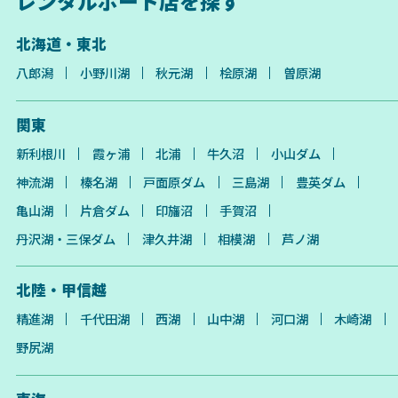
レンタルボート店を探す
北海道・東北
八郎潟
小野川湖
秋元湖
桧原湖
曽原湖
関東
新利根川
霞ヶ浦
北浦
牛久沼
小山ダム
神流湖
榛名湖
戸面原ダム
三島湖
豊英ダム
亀山湖
片倉ダム
印旛沼
手賀沼
丹沢湖・三保ダム
津久井湖
相模湖
芦ノ湖
北陸・甲信越
精進湖
千代田湖
西湖
山中湖
河口湖
木崎湖
野尻湖