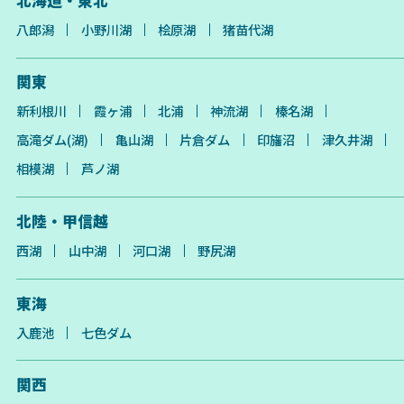
八郎潟
小野川湖
桧原湖
猪苗代湖
関東
新利根川
霞ヶ浦
北浦
神流湖
榛名湖
高滝ダム(湖)
亀山湖
片倉ダム
印旛沼
津久井湖
相模湖
芦ノ湖
北陸・甲信越
西湖
山中湖
河口湖
野尻湖
東海
入鹿池
七色ダム
関西