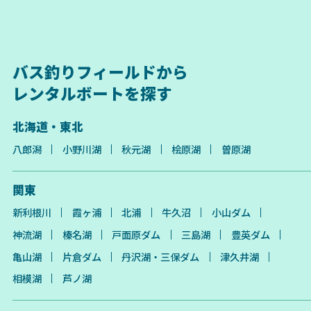
バス釣りフィールドから
レンタルボートを探す
北海道・東北
八郎潟
小野川湖
秋元湖
桧原湖
曽原湖
関東
新利根川
霞ヶ浦
北浦
牛久沼
小山ダム
神流湖
榛名湖
戸面原ダム
三島湖
豊英ダム
亀山湖
片倉ダム
丹沢湖・三保ダム
津久井湖
相模湖
芦ノ湖