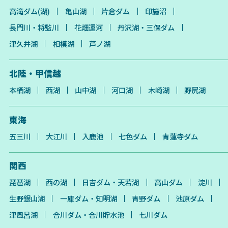
高滝ダム(湖)
亀山湖
片倉ダム
印旛沼
長門川・将監川
花畑運河
丹沢湖・三保ダム
津久井湖
相模湖
芦ノ湖
北陸・甲信越
本栖湖
西湖
山中湖
河口湖
木崎湖
野尻湖
東海
五三川
大江川
入鹿池
七色ダム
青蓮寺ダム
関西
琵琶湖
西の湖
日吉ダム・天若湖
高山ダム
淀川
生野銀山湖
一庫ダム・知明湖
青野ダム
池原ダム
津風呂湖
合川ダム・合川貯水池
七川ダム