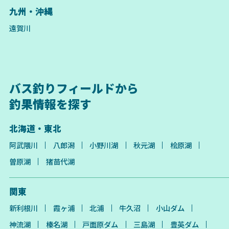
九州・沖縄
遠賀川
バス釣りフィールドから
釣果情報を探す
北海道・東北
阿武隈川
八郎潟
小野川湖
秋元湖
桧原湖
曽原湖
猪苗代湖
関東
新利根川
霞ヶ浦
北浦
牛久沼
小山ダム
神流湖
榛名湖
戸面原ダム
三島湖
豊英ダム