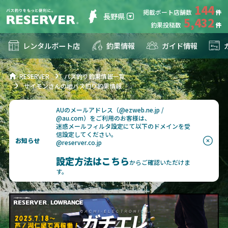
144
掲載ボート店舗数
長野県
5,432
釣果投稿数
レンタルボート店
釣果情報
ガイド情報
RESERVER
バス釣り釣果情報一覧
サイモンさんの地バス釣り釣果情報
AUのメールアドレス（@ezweb.ne.jp /
@au.com）をご利用のお客様は、
迷惑メールフィルタ設定にて以下のドメインを受
信設定してください。
お知らせ
@reserver.co.jp
設定方法はこちら
からご確認いただけま
す。