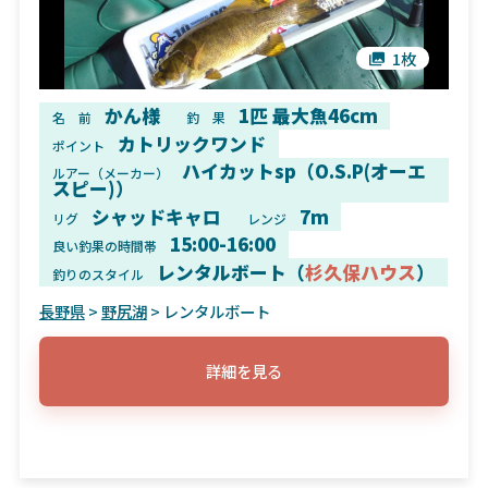
1枚
かん様
1匹 最大魚46cm
名 前
釣 果
カトリックワンド
ポイント
ハイカットsp（O.S.P(オーエ
ルアー（メーカー）
スピー)）
シャッドキャロ
7m
リグ
レンジ
15:00-16:00
良い釣果の時間帯
レンタルボート（
杉久保ハウス
）
釣りのスタイル
長野県
>
野尻湖
> レンタルボート
詳細を見る