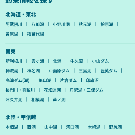
北海道・東北
阿武隈川
八郎潟
小野川湖
秋元湖
桧原湖
曽原湖
猪苗代湖
関東
新利根川
霞ヶ浦
北浦
牛久沼
小山ダム
神流湖
榛名湖
戸面原ダム
三島湖
豊英ダム
高滝ダム(湖)
亀山湖
片倉ダム
印旛沼
長門川・将監川
花畑運河
丹沢湖・三保ダム
津久井湖
相模湖
芦ノ湖
北陸・甲信越
本栖湖
西湖
山中湖
河口湖
木崎湖
野尻湖