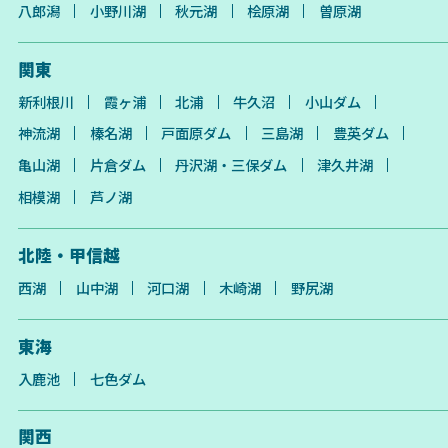
八郎潟
小野川湖
秋元湖
桧原湖
曽原湖
関東
新利根川
霞ヶ浦
北浦
牛久沼
小山ダム
神流湖
榛名湖
戸面原ダム
三島湖
豊英ダム
亀山湖
片倉ダム
丹沢湖・三保ダム
津久井湖
相模湖
芦ノ湖
北陸・甲信越
西湖
山中湖
河口湖
木崎湖
野尻湖
東海
入鹿池
七色ダム
関西