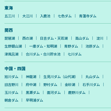
東海
五三川
大江川
入鹿池
七色ダム
青蓮寺ダム
関西
琵琶湖
西の湖
日吉ダム・天若湖
高山ダム
淀川
生野銀山湖
一庫ダム・知明湖
青野ダム
池原ダム
津風呂湖
合川ダム・合川貯水池
七川ダム
中国・四国
旭川ダム
神龍湖
生見川ダム（山代湖）
丸山ダム
旧吉野川
府中湖
野村ダム
金砂湖
石手川ダム
玉川ダム
黒瀬ダム
面河ダム
鹿野川ダム
朝倉ダム
早明浦ダム