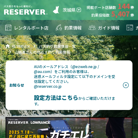
144
掲載ボート店舗数
茨城県
5,407
釣果投稿数
レンタルボート店
釣果情報
ガイド情報
RESERVER
バス釣り釣果情報一覧
山猫進さんの地バス釣り釣果情報
AUのメールアドレス（@ezweb.ne.jp /
@au.com）をご利用のお客様は、
迷惑メールフィルタ設定にて以下のドメインを受
信設定してください。
お知らせ
@reserver.co.jp
設定方法はこちら
からご確認いただけま
す。