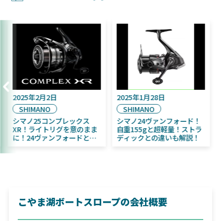
025年9月16日
2025年2月2日
2025
DAIWA
SHIMANO
SHI
025年11月発売予定！
シマノ25コンプレックス
シマノ
AIWA ふく魚／ちびふく魚
XR！ライトリグを意のまま
自重1
ビッグベイト初心者にお
に！24ヴァンフォードとの
ディッ
すめ！
違いも解説！
こやま湖ボートスロープの会社概要