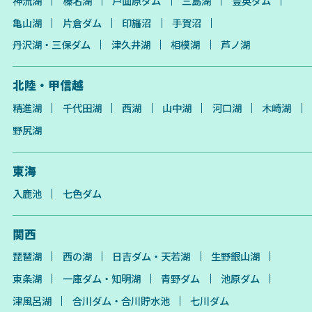
神流湖
榛名湖
戸面原ダム
三島湖
豊英ダム
亀山湖
片倉ダム
印旛沼
手賀沼
丹沢湖・三保ダム
津久井湖
相模湖
芦ノ湖
北陸・甲信越
精進湖
千代田湖
西湖
山中湖
河口湖
木崎湖
野尻湖
東海
入鹿池
七色ダム
関西
琵琶湖
西の湖
日吉ダム・天若湖
生野銀山湖
東条湖
一庫ダム・知明湖
青野ダム
池原ダム
津風呂湖
合川ダム・合川貯水池
七川ダム