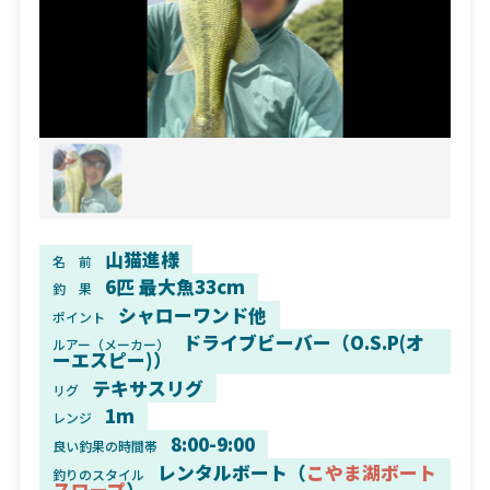
山猫進様
名 前
6匹 最大魚33cm
釣 果
シャローワンド他
ポイント
ドライブビーバー（O.S.P(オ
ルアー（メーカー）
ーエスピー)）
テキサスリグ
リグ
1m
レンジ
8:00-9:00
良い釣果の時間帯
レンタルボート（
こやま湖ボート
釣りのスタイル
スロープ
）