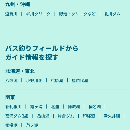
九州・沖縄
遠賀川
柳川クリーク
野池・クリークなど
北川ダム
バス釣りフィールドから
ガイド情報を探す
北海道・東北
八郎潟
小野川湖
桧原湖
猪苗代湖
関東
新利根川
霞ヶ浦
北浦
神流湖
榛名湖
高滝ダム(湖)
亀山湖
片倉ダム
印旛沼
津久井湖
相模湖
芦ノ湖