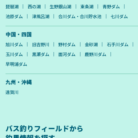
琵琶湖
西の湖
生野銀山湖
東条湖
青野ダム
池原ダム
津風呂湖
合川ダム・合川貯水池
七川ダム
中国・四国
旭川ダム
旧吉野川
野村ダム
金砂湖
石手川ダム
玉川ダム
黒瀬ダム
面河ダム
鹿野川ダム
早明浦ダム
九州・沖縄
遠賀川
バス釣りフィールドから
釣果情報を探す