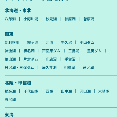
北海道・東北
八郎潟
小野川湖
秋元湖
桧原湖
曽原湖
関東
新利根川
霞ヶ浦
北浦
牛久沼
小山ダム
神流湖
榛名湖
戸面原ダム
三島湖
豊英ダム
亀山湖
片倉ダム
印旛沼
手賀沼
丹沢湖・三保ダム
津久井湖
相模湖
芦ノ湖
北陸・甲信越
精進湖
千代田湖
西湖
山中湖
河口湖
木崎湖
野尻湖
東海