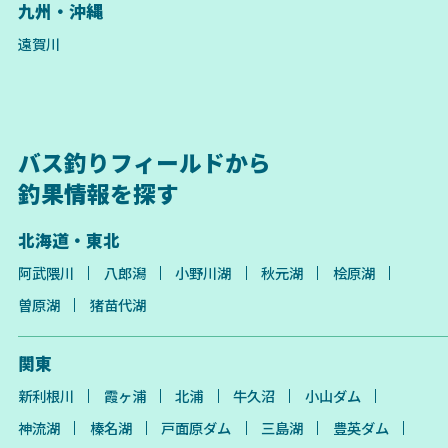
九州・沖縄
遠賀川
バス釣りフィールドから
釣果情報を探す
北海道・東北
阿武隈川
八郎潟
小野川湖
秋元湖
桧原湖
曽原湖
猪苗代湖
関東
新利根川
霞ヶ浦
北浦
牛久沼
小山ダム
神流湖
榛名湖
戸面原ダム
三島湖
豊英ダム