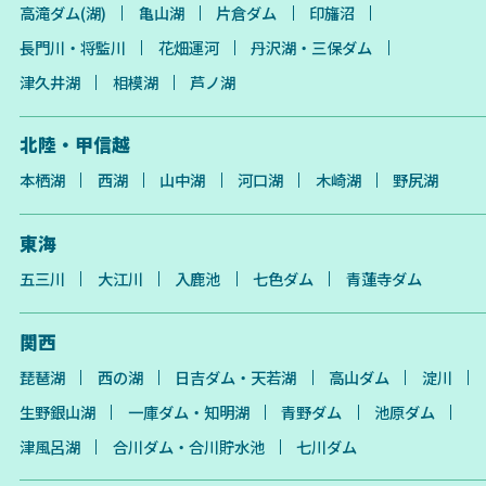
高滝ダム(湖)
亀山湖
片倉ダム
印旛沼
長門川・将監川
花畑運河
丹沢湖・三保ダム
津久井湖
相模湖
芦ノ湖
北陸・甲信越
本栖湖
西湖
山中湖
河口湖
木崎湖
野尻湖
東海
五三川
大江川
入鹿池
七色ダム
青蓮寺ダム
関西
琵琶湖
西の湖
日吉ダム・天若湖
高山ダム
淀川
生野銀山湖
一庫ダム・知明湖
青野ダム
池原ダム
津風呂湖
合川ダム・合川貯水池
七川ダム