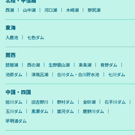
北陸・甲信越
西湖
山中湖
河口湖
木崎湖
野尻湖
東海
入鹿池
七色ダム
関西
琵琶湖
西の湖
生野銀山湖
東条湖
青野ダム
池原ダム
津風呂湖
合川ダム・合川貯水池
七川ダム
中国・四国
旭川ダム
旧吉野川
野村ダム
金砂湖
石手川ダム
玉川ダム
黒瀬ダム
面河ダム
鹿野川ダム
早明浦ダム