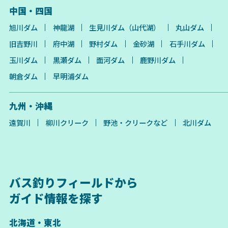
中国・四国
旭川ダム
神龍湖
生見川ダム（山代湖）
丸山ダム
旧吉野川
府中湖
野村ダム
金砂湖
石手川ダム
玉川ダム
黒瀬ダム
面河ダム
鹿野川ダム
朝倉ダム
早明浦ダム
九州・沖縄
遠賀川
柳川クリーク
野池・クリークなど
北川ダム
バス釣りフィールドから
ガイド情報を探す
北海道・東北