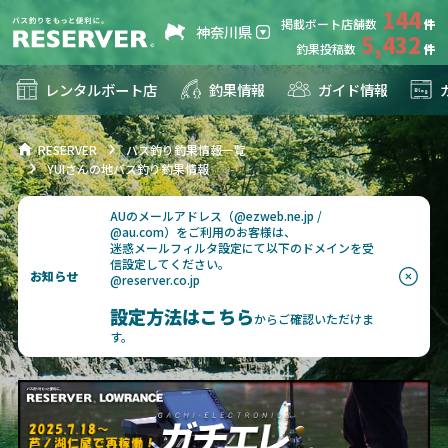
144
掲載ボート店舗数
神奈川県
5,432
釣果投稿数
レンタルボート店
釣果情報
ガイド情報
RESERVER
バス釣り釣果情報一覧
YUIさんの地バス釣り釣果情報
AUのメールアドレス（@ezweb.ne.jp /
@au.com）をご利用のお客様は、
迷惑メールフィルタ設定にて以下のドメインを受
信設定してください。
お知らせ
@reserver.co.jp
設定方法はこちら
からご確認いただけま
す。