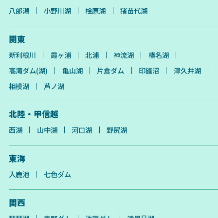
八郎潟
小野川湖
桧原湖
猪苗代湖
関東
新利根川
霞ヶ浦
北浦
神流湖
榛名湖
高滝ダム(湖)
亀山湖
片倉ダム
印旛沼
津久井湖
相模湖
芦ノ湖
北陸・甲信越
西湖
山中湖
河口湖
野尻湖
東海
入鹿池
七色ダム
関西