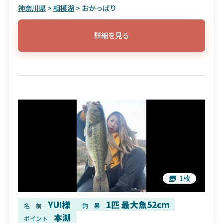
神奈川県
>
相模湖
> おかっぱり
詳細を見る
1枚
YUI様
1匹 最大魚52cm
名 前
釣 果
本湖
ポイント