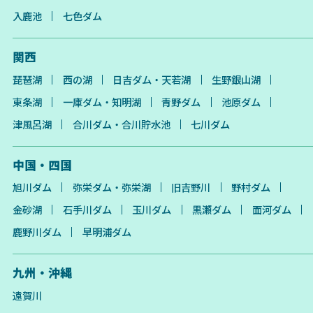
入鹿池
七色ダム
関西
琵琶湖
西の湖
日吉ダム・天若湖
生野銀山湖
東条湖
一庫ダム・知明湖
青野ダム
池原ダム
津風呂湖
合川ダム・合川貯水池
七川ダム
中国・四国
旭川ダム
弥栄ダム・弥栄湖
旧吉野川
野村ダム
金砂湖
石手川ダム
玉川ダム
黒瀬ダム
面河ダム
鹿野川ダム
早明浦ダム
九州・沖縄
遠賀川