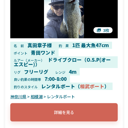
3枚
真田章子様
1匹 最大魚47cm
名 前
釣 果
青田ワンド
ポイント
ドライブクロー（O.S.P(オー
ルアー（メーカー）
エスピー)）
フリーリグ
4m
リグ
レンジ
7:00-8:00
良い釣果の時間帯
レンタルボート（
相武ボート
）
釣りのスタイル
神奈川県
>
相模湖
> レンタルボート
詳細を見る