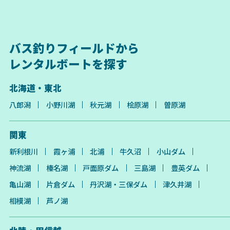
バス釣りフィールドから
レンタルボートを探す
北海道・東北
八郎潟
小野川湖
秋元湖
桧原湖
曽原湖
関東
新利根川
霞ヶ浦
北浦
牛久沼
小山ダム
神流湖
榛名湖
戸面原ダム
三島湖
豊英ダム
亀山湖
片倉ダム
丹沢湖・三保ダム
津久井湖
相模湖
芦ノ湖