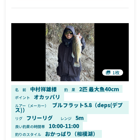
1枚
中村祥雄様
2匹 最大魚40cm
名 前
釣 果
オカッパリ
ポイント
ブルフラット5.8（deps(デプ
ルアー（メーカー）
ス)）
フリーリグ
5m
リグ
レンジ
10:00-11:00
良い釣果の時間帯
おかっぱり（相模湖）
釣りのスタイル