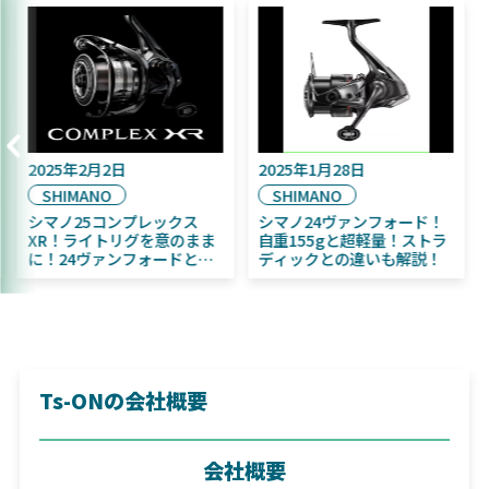
月16日
2025年2月2日
2025年1月28
SHIMANO
SHIMANO
11月発売予定！
シマノ25コンプレックス
シマノ24ヴ
 ふく魚／ちびふく魚
XR！ライトリグを意のまま
自重155gと
ベイト初心者にお
に！24ヴァンフォードとの
ディックとの
違いも解説！
Ts-ONの会社概要
会社概要