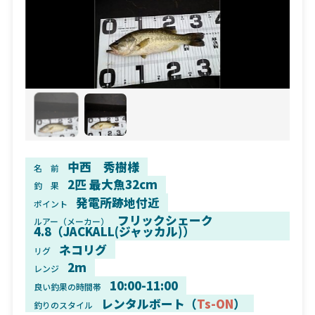
中西 秀樹様
名 前
2匹 最大魚32cm
釣 果
発電所跡地付近
ポイント
フリックシェーク
ルアー（メーカー）
4.8（JACKALL(ジャッカル)）
ネコリグ
リグ
2m
レンジ
10:00-11:00
良い釣果の時間帯
レンタルボート（
Ts-ON
）
釣りのスタイル