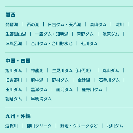
関西
琵琶湖
西の湖
日吉ダム・天若湖
高山ダム
淀川
生野銀山湖
一庫ダム・知明湖
青野ダム
池原ダム
津風呂湖
合川ダム・合川貯水池
七川ダム
中国・四国
旭川ダム
神龍湖
生見川ダム（山代湖）
丸山ダム
旧吉野川
府中湖
野村ダム
金砂湖
石手川ダム
玉川ダム
黒瀬ダム
面河ダム
鹿野川ダム
朝倉ダム
早明浦ダム
九州・沖縄
遠賀川
柳川クリーク
野池・クリークなど
北川ダム