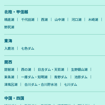
北陸・甲信越
精進湖
千代田湖
西湖
山中湖
河口湖
木崎湖
野尻湖
東海
入鹿池
七色ダム
関西
琵琶湖
西の湖
日吉ダム・天若湖
生野銀山湖
東条湖
一庫ダム・知明湖
青野ダム
池原ダム
津風呂湖
合川ダム・合川貯水池
七川ダム
中国・四国