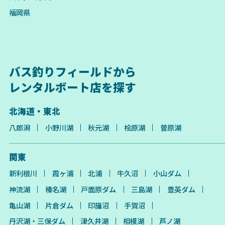
福岡県
バス釣りフィールドから
レンタルボート店を探す
北海道・東北
八郎潟
小野川湖
秋元湖
桧原湖
曽原湖
関東
新利根川
霞ヶ浦
北浦
牛久沼
小山ダム
神流湖
榛名湖
戸面原ダム
三島湖
豊英ダム
亀山湖
片倉ダム
印旛沼
手賀沼
丹沢湖・三保ダム
津久井湖
相模湖
芦ノ湖