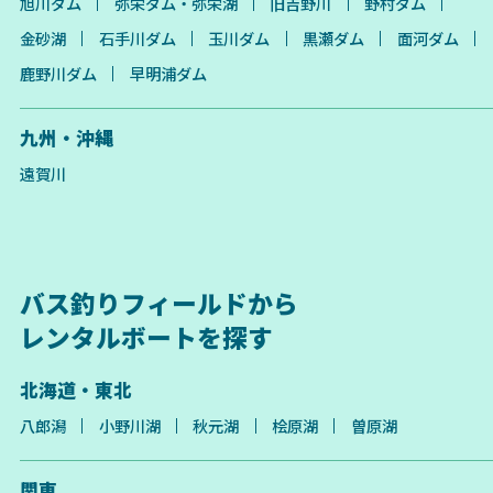
旭川ダム
弥栄ダム・弥栄湖
旧吉野川
野村ダム
金砂湖
石手川ダム
玉川ダム
黒瀬ダム
面河ダム
鹿野川ダム
早明浦ダム
九州・沖縄
遠賀川
バス釣りフィールドから
レンタルボートを探す
北海道・東北
八郎潟
小野川湖
秋元湖
桧原湖
曽原湖
関東