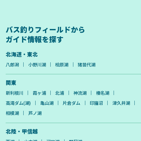
バス釣りフィールドから
ガイド情報を探す
北海道・東北
八郎潟
小野川湖
桧原湖
猪苗代湖
関東
新利根川
霞ヶ浦
北浦
神流湖
榛名湖
高滝ダム(湖)
亀山湖
片倉ダム
印旛沼
津久井湖
相模湖
芦ノ湖
北陸・甲信越