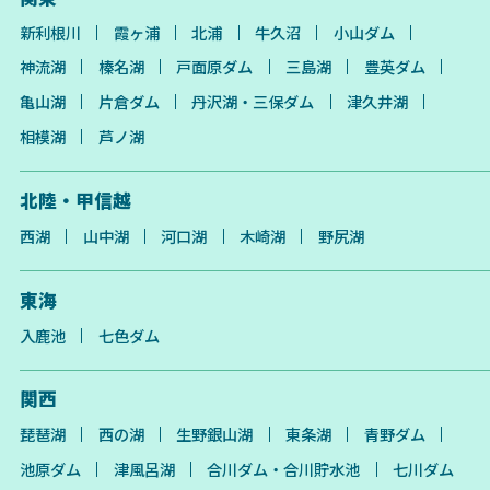
新利根川
霞ヶ浦
北浦
牛久沼
小山ダム
神流湖
榛名湖
戸面原ダム
三島湖
豊英ダム
亀山湖
片倉ダム
丹沢湖・三保ダム
津久井湖
相模湖
芦ノ湖
北陸・甲信越
西湖
山中湖
河口湖
木崎湖
野尻湖
東海
入鹿池
七色ダム
関西
琵琶湖
西の湖
生野銀山湖
東条湖
青野ダム
池原ダム
津風呂湖
合川ダム・合川貯水池
七川ダム