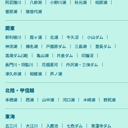
阿武隈川
八郎潟
小野川湖
秋元湖
桧原湖
曽原湖
猪苗代湖
関東
新利根川
霞ヶ浦
北浦
牛久沼
小山ダム
神流湖
榛名湖
戸面原ダム
三島湖
豊英ダム
高滝ダム(湖)
亀山湖
片倉ダム
印旛沼
長門川・将監川
花畑運河
丹沢湖・三保ダム
津久井湖
相模湖
芦ノ湖
北陸・甲信越
本栖湖
西湖
山中湖
河口湖
木崎湖
野尻湖
東海
五三川
大江川
入鹿池
七色ダム
青蓮寺ダム