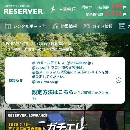
144
掲載ボート店舗数
三重県
5,423
釣果投稿数
レンタルボート店
釣果情報
ガイド情報
RESERVER
バス釣り釣果情報一覧
中西 秀樹さんの地バス釣り釣果情報
AUのメールアドレス（@ezweb.ne.jp /
@au.com）をご利用のお客様は、
迷惑メールフィルタ設定にて以下のドメインを受
信設定してください。
お知らせ
@reserver.co.jp
設定方法はこちら
からご確認いただけま
す。