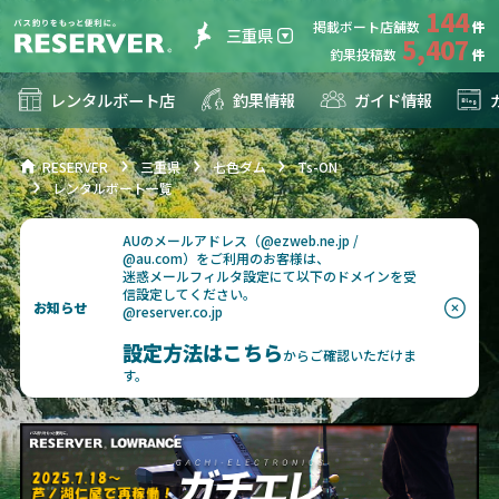
144
掲載ボート店舗数
三重県
5,407
釣果投稿数
レンタルボート店
釣果情報
ガイド情報
RESERVER
三重県
七色ダム
Ts-ON
レンタルボート一覧
AUのメールアドレス（@ezweb.ne.jp /
@au.com）をご利用のお客様は、
迷惑メールフィルタ設定にて以下のドメインを受
信設定してください。
お知らせ
@reserver.co.jp
設定方法はこちら
からご確認いただけま
す。