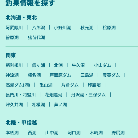
釣果情報を探す
北海道・東北
阿武隈川
八郎潟
小野川湖
秋元湖
桧原湖
曽原湖
猪苗代湖
関東
新利根川
霞ヶ浦
北浦
牛久沼
小山ダム
神流湖
榛名湖
戸面原ダム
三島湖
豊英ダム
高滝ダム(湖)
亀山湖
片倉ダム
印旛沼
長門川・将監川
花畑運河
丹沢湖・三保ダム
津久井湖
相模湖
芦ノ湖
北陸・甲信越
本栖湖
西湖
山中湖
河口湖
木崎湖
野尻湖