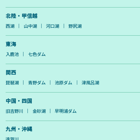
北陸・甲信越
西湖
山中湖
河口湖
野尻湖
東海
入鹿池
七色ダム
関西
琵琶湖
青野ダム
池原ダム
津風呂湖
中国・四国
旧吉野川
金砂湖
早明浦ダム
九州・沖縄
遠賀川