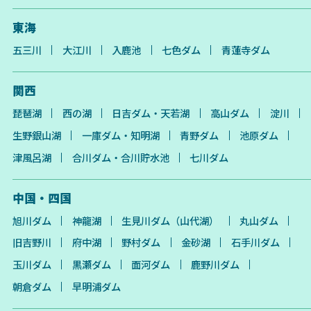
東海
五三川
大江川
入鹿池
七色ダム
青蓮寺ダム
関西
琵琶湖
西の湖
日吉ダム・天若湖
高山ダム
淀川
生野銀山湖
一庫ダム・知明湖
青野ダム
池原ダム
津風呂湖
合川ダム・合川貯水池
七川ダム
中国・四国
旭川ダム
神龍湖
生見川ダム（山代湖）
丸山ダム
旧吉野川
府中湖
野村ダム
金砂湖
石手川ダム
玉川ダム
黒瀬ダム
面河ダム
鹿野川ダム
朝倉ダム
早明浦ダム