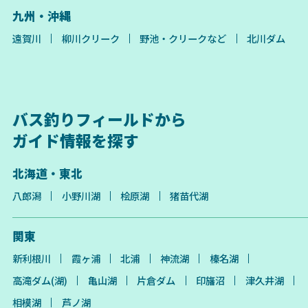
九州・沖縄
遠賀川
柳川クリーク
野池・クリークなど
北川ダム
バス釣りフィールドから
ガイド情報を探す
北海道・東北
八郎潟
小野川湖
桧原湖
猪苗代湖
関東
新利根川
霞ヶ浦
北浦
神流湖
榛名湖
高滝ダム(湖)
亀山湖
片倉ダム
印旛沼
津久井湖
相模湖
芦ノ湖