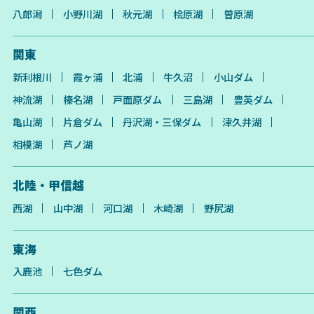
八郎潟
小野川湖
秋元湖
桧原湖
曽原湖
関東
新利根川
霞ヶ浦
北浦
牛久沼
小山ダム
神流湖
榛名湖
戸面原ダム
三島湖
豊英ダム
亀山湖
片倉ダム
丹沢湖・三保ダム
津久井湖
相模湖
芦ノ湖
北陸・甲信越
西湖
山中湖
河口湖
木崎湖
野尻湖
東海
入鹿池
七色ダム
関西