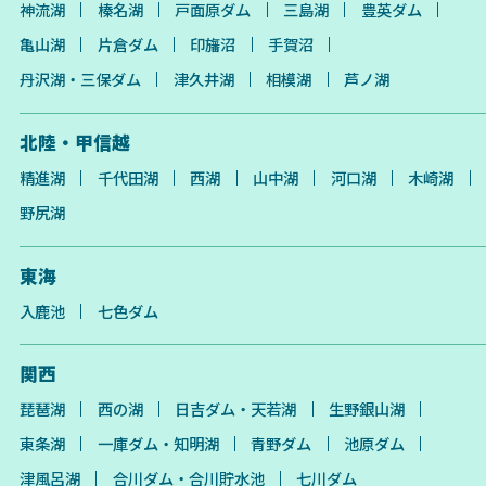
神流湖
榛名湖
戸面原ダム
三島湖
豊英ダム
亀山湖
片倉ダム
印旛沼
手賀沼
丹沢湖・三保ダム
津久井湖
相模湖
芦ノ湖
北陸・甲信越
精進湖
千代田湖
西湖
山中湖
河口湖
木崎湖
野尻湖
東海
入鹿池
七色ダム
関西
琵琶湖
西の湖
日吉ダム・天若湖
生野銀山湖
東条湖
一庫ダム・知明湖
青野ダム
池原ダム
津風呂湖
合川ダム・合川貯水池
七川ダム