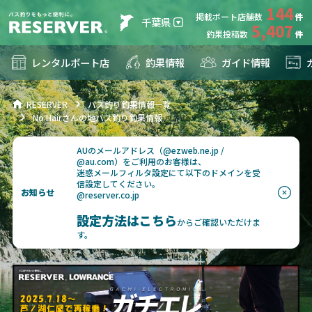
144
掲載ボート店舗数
千葉県
5,407
釣果投稿数
レンタルボート店
釣果情報
ガイド情報
RESERVER
バス釣り釣果情報一覧
No Hairさんの地バス釣り釣果情報
AUのメールアドレス（@ezweb.ne.jp /
@au.com）をご利用のお客様は、
迷惑メールフィルタ設定にて以下のドメインを受
信設定してください。
お知らせ
@reserver.co.jp
設定方法はこちら
からご確認いただけま
す。