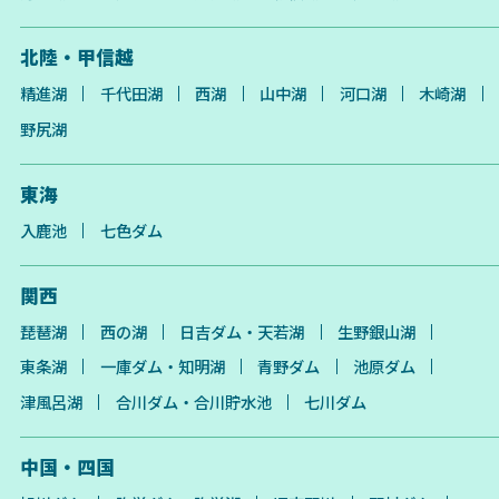
北陸・甲信越
精進湖
千代田湖
西湖
山中湖
河口湖
木崎湖
野尻湖
東海
入鹿池
七色ダム
関西
琵琶湖
西の湖
日吉ダム・天若湖
生野銀山湖
東条湖
一庫ダム・知明湖
青野ダム
池原ダム
津風呂湖
合川ダム・合川貯水池
七川ダム
中国・四国