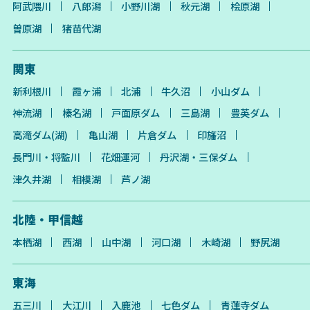
阿武隈川
八郎潟
小野川湖
秋元湖
桧原湖
曽原湖
猪苗代湖
関東
新利根川
霞ヶ浦
北浦
牛久沼
小山ダム
神流湖
榛名湖
戸面原ダム
三島湖
豊英ダム
高滝ダム(湖)
亀山湖
片倉ダム
印旛沼
長門川・将監川
花畑運河
丹沢湖・三保ダム
津久井湖
相模湖
芦ノ湖
北陸・甲信越
本栖湖
西湖
山中湖
河口湖
木崎湖
野尻湖
東海
五三川
大江川
入鹿池
七色ダム
青蓮寺ダム