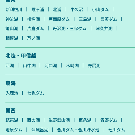
新利根川
霞ヶ浦
北浦
牛久沼
小山ダム
神流湖
榛名湖
戸面原ダム
三島湖
豊英ダム
亀山湖
片倉ダム
丹沢湖・三保ダム
津久井湖
相模湖
芦ノ湖
北陸・甲信越
西湖
山中湖
河口湖
木崎湖
野尻湖
東海
入鹿池
七色ダム
関西
琵琶湖
西の湖
生野銀山湖
東条湖
青野ダム
池原ダム
津風呂湖
合川ダム・合川貯水池
七川ダム