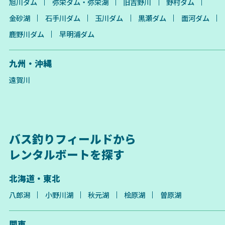
旭川ダム
弥栄ダム・弥栄湖
旧吉野川
野村ダム
金砂湖
石手川ダム
玉川ダム
黒瀬ダム
面河ダム
鹿野川ダム
早明浦ダム
九州・沖縄
遠賀川
バス釣りフィールドから
レンタルボートを探す
北海道・東北
八郎潟
小野川湖
秋元湖
桧原湖
曽原湖
関東