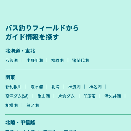
バス釣りフィールドから
ガイド情報を探す
北海道・東北
八郎潟
小野川湖
桧原湖
猪苗代湖
関東
新利根川
霞ヶ浦
北浦
神流湖
榛名湖
高滝ダム(湖)
亀山湖
片倉ダム
印旛沼
津久井湖
相模湖
芦ノ湖
北陸・甲信越