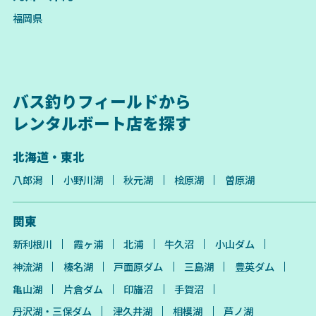
福岡県
バス釣りフィールドから
レンタルボート店を探す
北海道・東北
八郎潟
小野川湖
秋元湖
桧原湖
曽原湖
関東
新利根川
霞ヶ浦
北浦
牛久沼
小山ダム
神流湖
榛名湖
戸面原ダム
三島湖
豊英ダム
亀山湖
片倉ダム
印旛沼
手賀沼
丹沢湖・三保ダム
津久井湖
相模湖
芦ノ湖