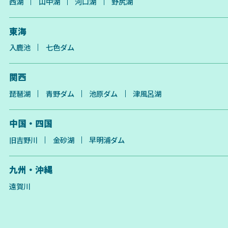
西湖
山中湖
河口湖
野尻湖
東海
入鹿池
七色ダム
関西
琵琶湖
青野ダム
池原ダム
津風呂湖
中国・四国
旧吉野川
金砂湖
早明浦ダム
九州・沖縄
遠賀川