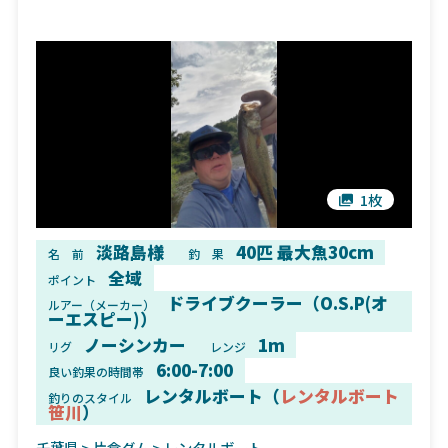
1枚
淡路島様
40匹 最大魚30cm
名 前
釣 果
全域
ポイント
ドライブクーラー（O.S.P(オ
ルアー（メーカー）
ーエスピー)）
ノーシンカー
1m
リグ
レンジ
6:00-7:00
良い釣果の時間帯
レンタルボート（
レンタルボート
釣りのスタイル
笹川
）
千葉県
>
片倉ダム
> レンタルボート