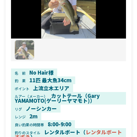
No Hair様
名 前
11匹 最大魚34cm
釣 果
上流立木エリア
ポイント
カットテール（Gary
ルアー（メーカー）
YAMAMOTO(ゲーリーヤマモト)）
ノーシンカー
リグ
2m
レンジ
8:00-9:00
良い釣果の時間帯
レンタルボート（
レンタルボート
釣りのスタイル
すずき
）