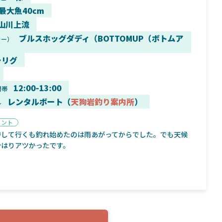
 最大魚40cm
山川上流
ブルスホッグダディ（BOTTOMUP（ボトムア
カー）
9月16日
2025年2月2日
ーリグ
く魚／ちび
シマノ25コンプレックス XR！ライトリグを
シマノ
すめ！
意のままに！24ヴァンフォードとの違いも
量！
解説！
12:00-13:00
間帯
レンタルボート（
天狗岩釣り案内所
）
ル
メント
待して行くも釣れ始めたのは雨あがってからでした。でも天候
やはりアツかったです。
魚探
バ
年3月7日
2026年4月16日