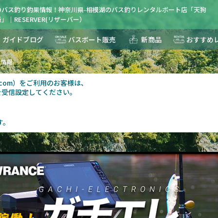
のバス釣り釣果情報！神奈川県-相模湖のバス釣りレンタルボート店「天狗
」｜RESERVER(リザーバー）
ガイドブログ
バスボート販売
新商品
おすすめ
果情報
au.com）をご利用のお客様は、
を受信設定してください。
す。