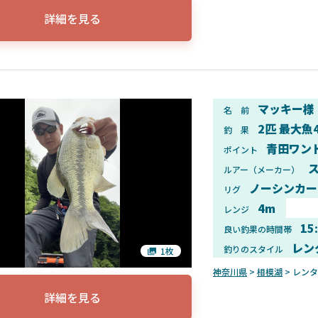
詳細を見る
マッキー様
名 前
2匹 最大魚
釣 果
青田ワン
ポイント
ス
ルアー（メーカー）
ノーシンカー
リグ
4m
レンジ
15
良い釣果の時間帯
レン
釣りのスタイル
1枚
神奈川県
>
相模湖
> レン
詳細を見る