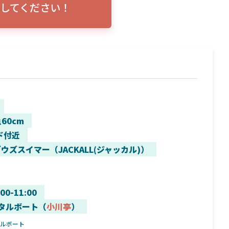
してください！
トリプルショ
ローランス イーグルアイ（EAGLE EYE）イ
エル
説！
ンプレ！ガーミンとの比較も併せてご説明い
ンバ
たします
60cm
ド付近
ウズスイマー（JACKALL(ジャッカル)）
:00-11:00
タルボート（
小川亭
）
タルボート