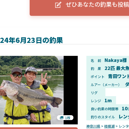
ぜひあなたの釣果も投稿
ーグルアイ（EAGLE EYE）」
ELowrance EAGLE 7/9インチ 
り身近に！HOOK REVEAL
ットHD！EAGLE EYEとの違いも解
説！
024年6月23日の釣果
Nakaya様
名 前
22匹 最大魚
釣 果
青田ワン
ポイント
ダ
ルアー（メーカー）
リグ
1m
レンジ
10
良い釣果の時間帯
レン
釣りのスタイル
1枚
神奈川県
>
相模湖
> レン