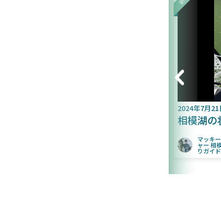
024年8月3日
2024年7月21日
午前だけで40アップ2本の常連
相模湖の状況
さん。
マッキーティー
ャー 相模湖バス
マッキーティーチ
りガイド
ャー 相模湖バス釣
なし
りガイド