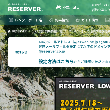
たかピー様
神奈川県
岩釣り案内所
レンタルボート店
釣果情報
ガイド情報
RESERVER
バス釣り釣果情報一覧
たかピーさんの地バス釣り釣
AUのメールアドレス（@ezweb.ne.jp / @
迷惑メールフィルタ設定にて以下のドメイン
@reserver.co.jp
お知らせ
設定方法はこちら
からご確認いただけま