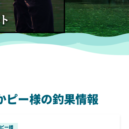
 たかピー様の釣果情報
SHIMANO
SH
ピー様