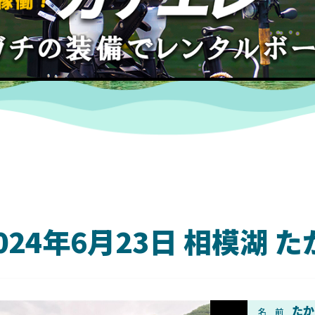
024年6月23日 相模湖
DAIWA
たか
名 前