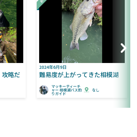
2024年6月9日
202
略だ
難易度が上がってきた相模湖
バ
い
マッキーティーチ
ャー 相模湖バス釣
なし
りガイド