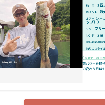
3匹
釣 果
秋
ポイント
ルアー（メー
ップ））
2025年1月28日
2025年
フリ
リグ
ンフォード！自重155gと超軽
2025年11月発売予定！DAIWA ふ
2m
レンジ
ィックとの違いも解説！
ふく魚はビッグベイト初心者におす
良い釣果の時
釣りのスタイ
たかピー様 コ
雨パワーを期
の変わり目は
魚探
2025年7月10日
2025