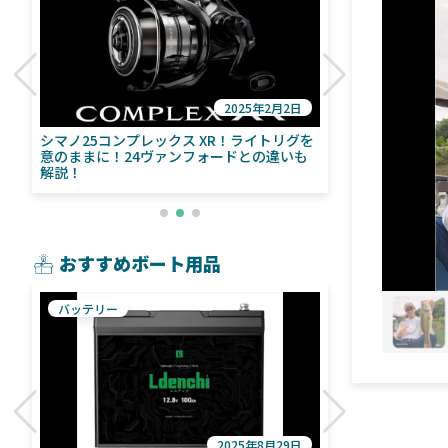
2025年2月2日
び
シマノ25コンプレックス XR！ライトリグを
シマノ24ヴァ
意のままに！24ヴァンフォードとの違いも
量！ストラデ
解説！
おすすめボート用品
バッテリー
魚探
2025年8月29日