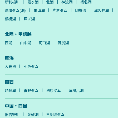
新利根川
霞ヶ浦
北浦
神流湖
榛名湖
高滝ダム(湖)
亀山湖
片倉ダム
印旛沼
津久井湖
相模湖
芦ノ湖
北陸・甲信越
西湖
山中湖
河口湖
野尻湖
東海
入鹿池
七色ダム
関西
琵琶湖
青野ダム
池原ダム
津風呂湖
中国・四国
旧吉野川
金砂湖
早明浦ダム