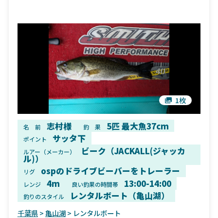
1枚
志村様
5匹 最大魚37cm
名 前
釣 果
サッタ下
ポイント
ビーク（JACKALL(ジャッカ
ルアー（メーカー）
ル)）
ospのドライブビーバーをトレーラー
リグ
4m
13:00-14:00
レンジ
良い釣果の時間帯
レンタルボート（亀山湖）
釣りのスタイル
千葉県
>
亀山湖
> レンタルボート