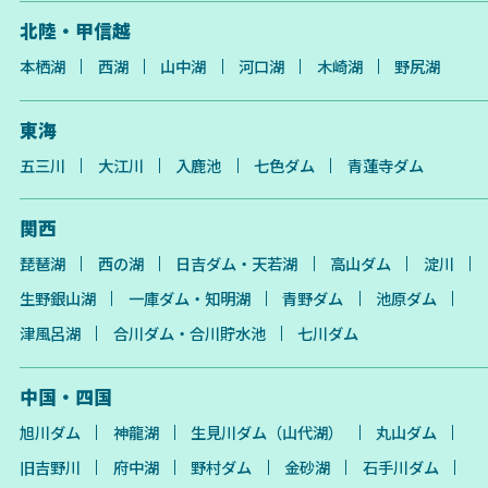
北陸・甲信越
本栖湖
西湖
山中湖
河口湖
木崎湖
野尻湖
東海
五三川
大江川
入鹿池
七色ダム
青蓮寺ダム
関西
琵琶湖
西の湖
日吉ダム・天若湖
高山ダム
淀川
生野銀山湖
一庫ダム・知明湖
青野ダム
池原ダム
津風呂湖
合川ダム・合川貯水池
七川ダム
中国・四国
旭川ダム
神龍湖
生見川ダム（山代湖）
丸山ダム
旧吉野川
府中湖
野村ダム
金砂湖
石手川ダム