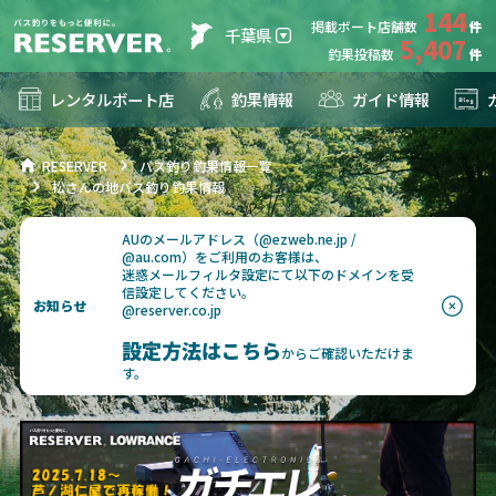
144
掲載ボート店舗数
千葉県
5,407
釣果投稿数
レンタルボート店
釣果情報
ガイド情報
RESERVER
バス釣り釣果情報一覧
松さんの地バス釣り釣果情報
AUのメールアドレス（@ezweb.ne.jp /
@au.com）をご利用のお客様は、
迷惑メールフィルタ設定にて以下のドメインを受
信設定してください。
お知らせ
@reserver.co.jp
設定方法はこちら
からご確認いただけま
す。