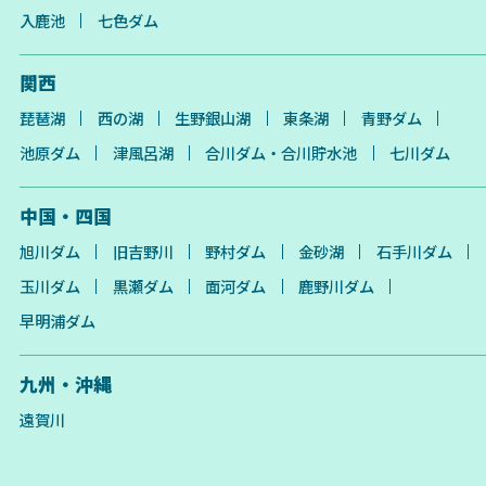
入鹿池
七色ダム
関西
琵琶湖
西の湖
生野銀山湖
東条湖
青野ダム
池原ダム
津風呂湖
合川ダム・合川貯水池
七川ダム
中国・四国
旭川ダム
旧吉野川
野村ダム
金砂湖
石手川ダム
玉川ダム
黒瀬ダム
面河ダム
鹿野川ダム
早明浦ダム
九州・沖縄
遠賀川