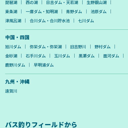
琵琶湖
西の湖
日吉ダム・天若湖
生野銀山湖
東条湖
一庫ダム・知明湖
青野ダム
池原ダム
津風呂湖
合川ダム・合川貯水池
七川ダム
中国・四国
旭川ダム
弥栄ダム・弥栄湖
旧吉野川
野村ダム
金砂湖
石手川ダム
玉川ダム
黒瀬ダム
面河ダム
鹿野川ダム
早明浦ダム
九州・沖縄
遠賀川
バス釣りフィールドから