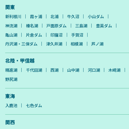
関東
新利根川
霞ヶ浦
北浦
牛久沼
小山ダム
神流湖
榛名湖
戸面原ダム
三島湖
豊英ダム
亀山湖
片倉ダム
印旛沼
手賀沼
丹沢湖・三保ダム
津久井湖
相模湖
芦ノ湖
北陸・甲信越
精進湖
千代田湖
西湖
山中湖
河口湖
木崎湖
野尻湖
東海
入鹿池
七色ダム
関西