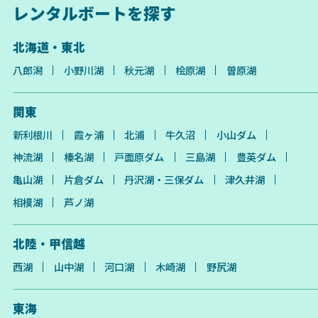
レンタルボートを探す
北海道・東北
八郎潟
小野川湖
秋元湖
桧原湖
曽原湖
関東
新利根川
霞ヶ浦
北浦
牛久沼
小山ダム
神流湖
榛名湖
戸面原ダム
三島湖
豊英ダム
亀山湖
片倉ダム
丹沢湖・三保ダム
津久井湖
相模湖
芦ノ湖
北陸・甲信越
西湖
山中湖
河口湖
木崎湖
野尻湖
東海