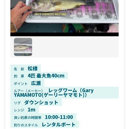
松様
名 前
4匹 最大魚40cm
釣 果
広瀬
ポイント
レッグワーム（Gary
ルアー（メーカー）
YAMAMOTO(ゲーリーヤマモト)）
ダウンショット
リグ
1m
レンジ
10:00-11:00
良い釣果の時間帯
レンタルボート
釣りのスタイル