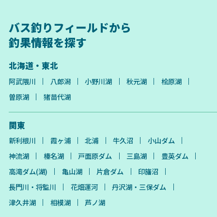
バス釣りフィールドから
釣果情報を探す
北海道・東北
阿武隈川
八郎潟
小野川湖
秋元湖
桧原湖
曽原湖
猪苗代湖
関東
新利根川
霞ヶ浦
北浦
牛久沼
小山ダム
神流湖
榛名湖
戸面原ダム
三島湖
豊英ダム
高滝ダム(湖)
亀山湖
片倉ダム
印旛沼
長門川・将監川
花畑運河
丹沢湖・三保ダム
津久井湖
相模湖
芦ノ湖