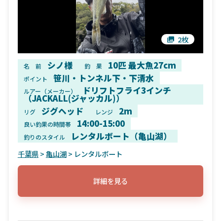
2枚
シノ様
10匹 最大魚27cm
名 前
釣 果
笹川・トンネル下・下清水
ポイント
ドリフトフライ3インチ
ルアー（メーカー）
（JACKALL(ジャッカル)）
ジグヘッド
2m
リグ
レンジ
14:00-15:00
良い釣果の時間帯
レンタルボート（亀山湖）
釣りのスタイル
千葉県
>
亀山湖
> レンタルボート
詳細を見る