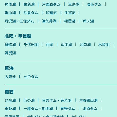
神流湖
榛名湖
戸面原ダム
三島湖
豊英ダム
亀山湖
片倉ダム
印旛沼
手賀沼
丹沢湖・三保ダム
津久井湖
相模湖
芦ノ湖
北陸・甲信越
精進湖
千代田湖
西湖
山中湖
河口湖
木崎湖
野尻湖
東海
入鹿池
七色ダム
関西
琵琶湖
西の湖
日吉ダム・天若湖
生野銀山湖
東条湖
一庫ダム・知明湖
青野ダム
池原ダム
津風呂湖
合川ダム・合川貯水池
七川ダム