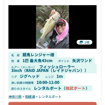
1枚
餓鬼レンジャー様
名 前
1匹 最大魚43cm
矢沢ワンド
釣 果
ポイント
フィッシュローラー
ルアー（メーカー）
3inch（RAID JAPAN（レイドジャパン））
ジグヘッド
1m
リグ
レンジ
10:00-11:00
良い釣果の時間帯
レンタルボート（
相武ボート
）
釣りのスタイル
神奈川県
>
相模湖
> レンタルボート