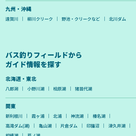
九州・沖縄
遠賀川
柳川クリーク
野池・クリークなど
北川ダム
バス釣りフィールドから
ガイド情報を探す
北海道・東北
八郎潟
小野川湖
桧原湖
猪苗代湖
関東
新利根川
霞ヶ浦
北浦
神流湖
榛名湖
高滝ダム(湖)
亀山湖
片倉ダム
印旛沼
津久井湖
相模湖
芦ノ湖