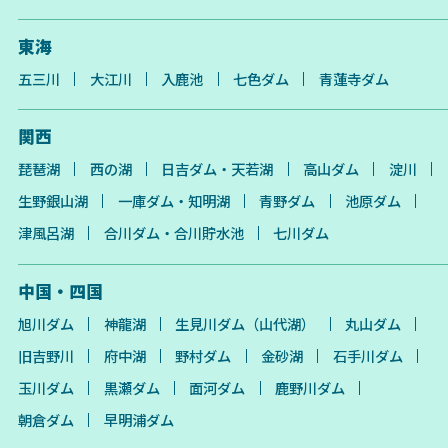
東海
五三川
大江川
入鹿池
七色ダム
青蓮寺ダム
関西
琵琶湖
西の湖
日吉ダム・天若湖
高山ダム
淀川
生野銀山湖
一庫ダム・知明湖
青野ダム
池原ダム
津風呂湖
合川ダム・合川貯水池
七川ダム
中国・四国
旭川ダム
神龍湖
生見川ダム（山代湖）
丸山ダム
旧吉野川
府中湖
野村ダム
金砂湖
石手川ダム
玉川ダム
黒瀬ダム
面河ダム
鹿野川ダム
朝倉ダム
早明浦ダム