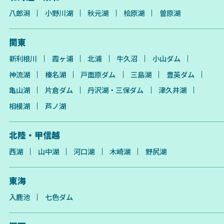
八郎潟
小野川湖
秋元湖
桧原湖
曽原湖
関東
新利根川
霞ヶ浦
北浦
牛久沼
小山ダム
神流湖
榛名湖
戸面原ダム
三島湖
豊英ダム
亀山湖
片倉ダム
丹沢湖・三保ダム
津久井湖
相模湖
芦ノ湖
北陸・甲信越
西湖
山中湖
河口湖
木崎湖
野尻湖
東海
入鹿池
七色ダム