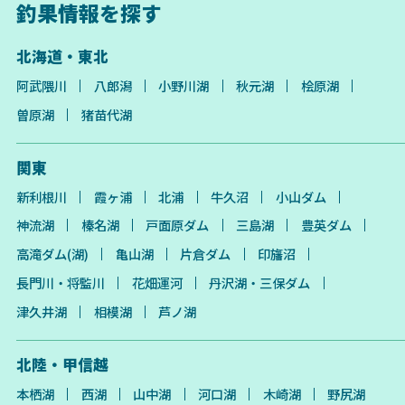
釣果情報を探す
北海道・東北
阿武隈川
八郎潟
小野川湖
秋元湖
桧原湖
曽原湖
猪苗代湖
関東
新利根川
霞ヶ浦
北浦
牛久沼
小山ダム
神流湖
榛名湖
戸面原ダム
三島湖
豊英ダム
高滝ダム(湖)
亀山湖
片倉ダム
印旛沼
長門川・将監川
花畑運河
丹沢湖・三保ダム
津久井湖
相模湖
芦ノ湖
北陸・甲信越
本栖湖
西湖
山中湖
河口湖
木崎湖
野尻湖