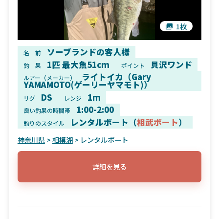
1枚
ソーブランドの客人様
名 前
1匹 最大魚51cm
貝沢ワンド
釣 果
ポイント
ライトイカ（Gary
ルアー（メーカー）
YAMAMOTO(ゲーリーヤマモト)）
DS
1m
リグ
レンジ
1:00-2:00
良い釣果の時間帯
レンタルボート（
相武ボート
）
釣りのスタイル
神奈川県
>
相模湖
> レンタルボート
詳細を見る