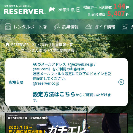
144
掲載ボート店舗数
神奈川県
5,407
釣果投稿数
レンタルボート店
釣果情報
ガイド情報
RESERVER
バス釣り釣果情報一覧
ノープランさんの地バス釣り釣果情報
AUのメールアドレス（@ezweb.ne.jp /
@au.com）をご利用のお客様は、
迷惑メールフィルタ設定にて以下のドメインを受
信設定してください。
お知らせ
@reserver.co.jp
設定方法はこちら
からご確認いただけま
す。