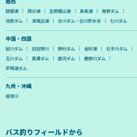
関西
琵琶湖
西の湖
生野銀山湖
東条湖
青野ダム
池原ダム
津風呂湖
合川ダム・合川貯水池
七川ダム
中国・四国
旭川ダム
旧吉野川
野村ダム
金砂湖
石手川ダム
玉川ダム
黒瀬ダム
面河ダム
鹿野川ダム
早明浦ダム
九州・沖縄
遠賀川
バス釣りフィールドから