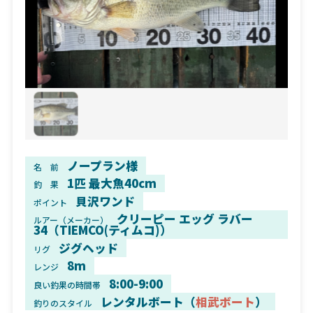
ノープラン様
名 前
1匹 最大魚40cm
釣 果
貝沢ワンド
ポイント
クリーピー エッグ ラバー
ルアー（メーカー）
34（TIEMCO(ティムコ)）
ジグヘッド
リグ
8m
レンジ
8:00-9:00
良い釣果の時間帯
レンタルボート（
相武ボート
）
釣りのスタイル