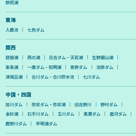
野尻湖
東海
入鹿池
七色ダム
関西
琵琶湖
西の湖
日吉ダム・天若湖
生野銀山湖
東条湖
一庫ダム・知明湖
青野ダム
池原ダム
津風呂湖
合川ダム・合川貯水池
七川ダム
中国・四国
旭川ダム
弥栄ダム・弥栄湖
旧吉野川
野村ダム
金砂湖
石手川ダム
玉川ダム
黒瀬ダム
面河ダム
鹿野川ダム
早明浦ダム