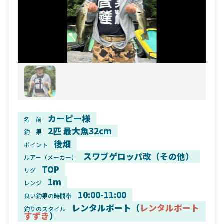
カーピー様
名 前
2匹 最大魚32cm
釣 果
後畑
ポイント
スワブゲロッパ改（その他）
ルアー（メーカー）
TOP
リグ
1m
レンジ
10:00-11:00
良い釣果の時間帯
レンタルボート（
レンタルボート
釣りのスタイル
すずき
）