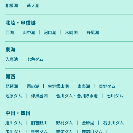
相模湖
芦ノ湖
北陸・甲信越
西湖
山中湖
河口湖
木崎湖
野尻湖
東海
入鹿池
七色ダム
関西
琵琶湖
西の湖
生野銀山湖
東条湖
青野ダム
池原ダム
津風呂湖
合川ダム・合川貯水池
七川ダム
中国・四国
旭川ダム
旧吉野川
野村ダム
金砂湖
石手川ダム
玉川ダム
黒瀬ダム
面河ダム
鹿野川ダム