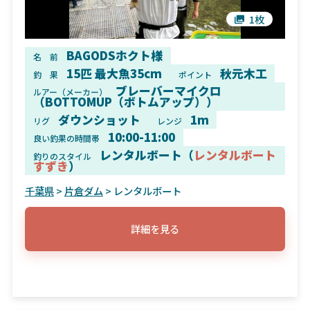
1枚
BAGODSホクト様
名 前
15匹 最大魚35cm
秋元木工
釣 果
ポイント
ブレーバーマイクロ
ルアー（メーカー）
（BOTTOMUP（ボトムアップ））
ダウンショット
1m
リグ
レンジ
10:00-11:00
良い釣果の時間帯
レンタルボート（
レンタルボート
釣りのスタイル
すずき
）
千葉県
>
片倉ダム
> レンタルボート
詳細を見る