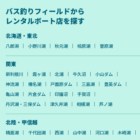
バス釣りフィールドから
レンタルボート店を探す
北海道・東北
八郎潟
小野川湖
秋元湖
桧原湖
曽原湖
関東
新利根川
霞ヶ浦
北浦
牛久沼
小山ダム
神流湖
榛名湖
戸面原ダム
三島湖
豊英ダム
亀山湖
片倉ダム
印旛沼
手賀沼
丹沢湖・三保ダム
津久井湖
相模湖
芦ノ湖
北陸・甲信越
精進湖
千代田湖
西湖
山中湖
河口湖
木崎湖