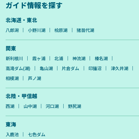
ガイド情報を探す
北海道・東北
八郎潟
小野川湖
桧原湖
猪苗代湖
関東
新利根川
霞ヶ浦
北浦
神流湖
榛名湖
高滝ダム(湖)
亀山湖
片倉ダム
印旛沼
津久井湖
相模湖
芦ノ湖
北陸・甲信越
西湖
山中湖
河口湖
野尻湖
東海
入鹿池
七色ダム