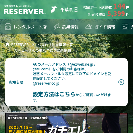
144
掲載ボート店舗数
千葉県
5,399
釣果投稿数
レンタルボート店
釣果情報
ガイド情報
RESERVER
バス釣り釣果情報一覧
カーピーさんの地バス釣り釣果情報
AUのメールアドレス（@ezweb.ne.jp /
@au.com）をご利用のお客様は、
迷惑メールフィルタ設定にて以下のドメインを受
信設定してください。
お知らせ
@reserver.co.jp
設定方法はこちら
からご確認いただけま
す。