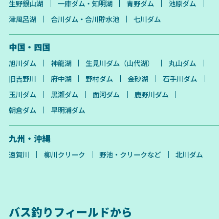
生野銀山湖
一庫ダム・知明湖
青野ダム
池原ダム
津風呂湖
合川ダム・合川貯水池
七川ダム
中国・四国
旭川ダム
神龍湖
生見川ダム（山代湖）
丸山ダム
旧吉野川
府中湖
野村ダム
金砂湖
石手川ダム
玉川ダム
黒瀬ダム
面河ダム
鹿野川ダム
朝倉ダム
早明浦ダム
九州・沖縄
遠賀川
柳川クリーク
野池・クリークなど
北川ダム
バス釣りフィールドから