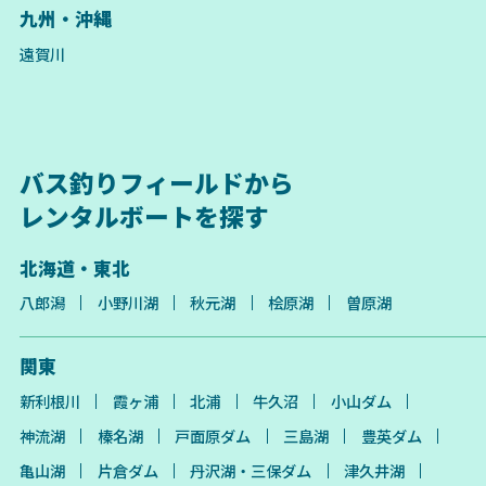
九州・沖縄
遠賀川
バス釣りフィールドから
レンタルボートを探す
北海道・東北
八郎潟
小野川湖
秋元湖
桧原湖
曽原湖
関東
新利根川
霞ヶ浦
北浦
牛久沼
小山ダム
神流湖
榛名湖
戸面原ダム
三島湖
豊英ダム
亀山湖
片倉ダム
丹沢湖・三保ダム
津久井湖