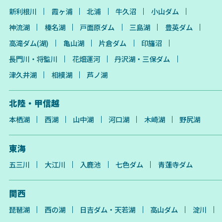
新利根川
霞ヶ浦
北浦
牛久沼
小山ダム
神流湖
榛名湖
戸面原ダム
三島湖
豊英ダム
高滝ダム(湖)
亀山湖
片倉ダム
印旛沼
長門川・将監川
花畑運河
丹沢湖・三保ダム
津久井湖
相模湖
芦ノ湖
北陸・甲信越
本栖湖
西湖
山中湖
河口湖
木崎湖
野尻湖
東海
五三川
大江川
入鹿池
七色ダム
青蓮寺ダム
関西
琵琶湖
西の湖
日吉ダム・天若湖
高山ダム
淀川