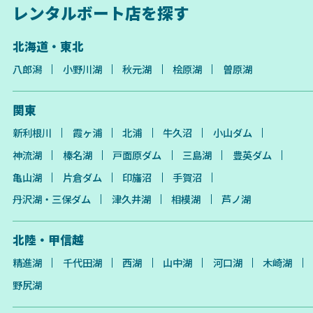
レンタルボート店を探す
北海道・東北
八郎潟
小野川湖
秋元湖
桧原湖
曽原湖
関東
新利根川
霞ヶ浦
北浦
牛久沼
小山ダム
神流湖
榛名湖
戸面原ダム
三島湖
豊英ダム
亀山湖
片倉ダム
印旛沼
手賀沼
丹沢湖・三保ダム
津久井湖
相模湖
芦ノ湖
北陸・甲信越
精進湖
千代田湖
西湖
山中湖
河口湖
木崎湖
野尻湖