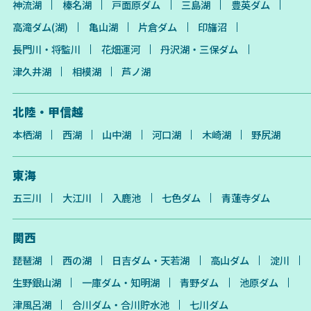
神流湖
榛名湖
戸面原ダム
三島湖
豊英ダム
高滝ダム(湖)
亀山湖
片倉ダム
印旛沼
長門川・将監川
花畑運河
丹沢湖・三保ダム
津久井湖
相模湖
芦ノ湖
北陸・甲信越
本栖湖
西湖
山中湖
河口湖
木崎湖
野尻湖
東海
五三川
大江川
入鹿池
七色ダム
青蓮寺ダム
関西
琵琶湖
西の湖
日吉ダム・天若湖
高山ダム
淀川
生野銀山湖
一庫ダム・知明湖
青野ダム
池原ダム
津風呂湖
合川ダム・合川貯水池
七川ダム