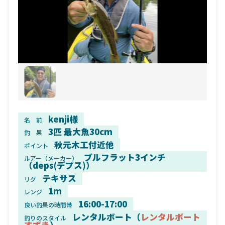
kenji様
名 前
3匹 最大魚30cm
釣 果
秋元木工付近他
ポイント
ブルフラット3インチ
ルアー（メーカー）
（deps(デプス)）
テキサス
リグ
1m
レンジ
16:00-17:00
良い釣果の時間帯
レンタルボート（
レンタルボート
釣りのスタイル
すずき
）