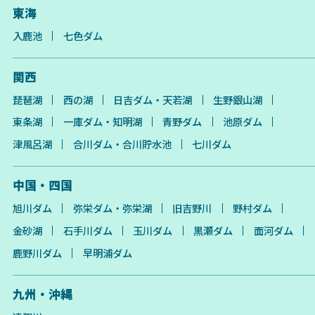
東海
入鹿池
七色ダム
関西
琵琶湖
西の湖
日吉ダム・天若湖
生野銀山湖
東条湖
一庫ダム・知明湖
青野ダム
池原ダム
津風呂湖
合川ダム・合川貯水池
七川ダム
中国・四国
旭川ダム
弥栄ダム・弥栄湖
旧吉野川
野村ダム
金砂湖
石手川ダム
玉川ダム
黒瀬ダム
面河ダム
鹿野川ダム
早明浦ダム
九州・沖縄