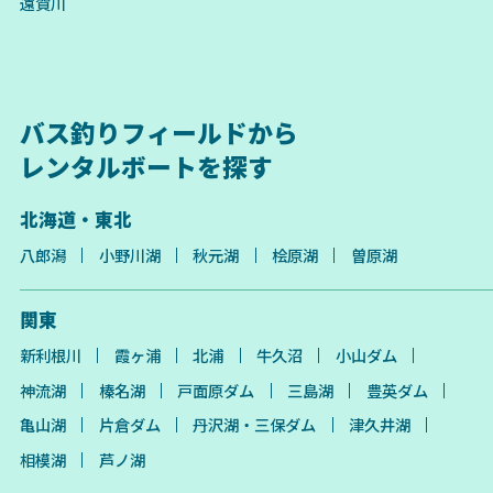
遠賀川
バス釣りフィールドから
レンタルボートを探す
北海道・東北
八郎潟
小野川湖
秋元湖
桧原湖
曽原湖
関東
新利根川
霞ヶ浦
北浦
牛久沼
小山ダム
神流湖
榛名湖
戸面原ダム
三島湖
豊英ダム
亀山湖
片倉ダム
丹沢湖・三保ダム
津久井湖
相模湖
芦ノ湖