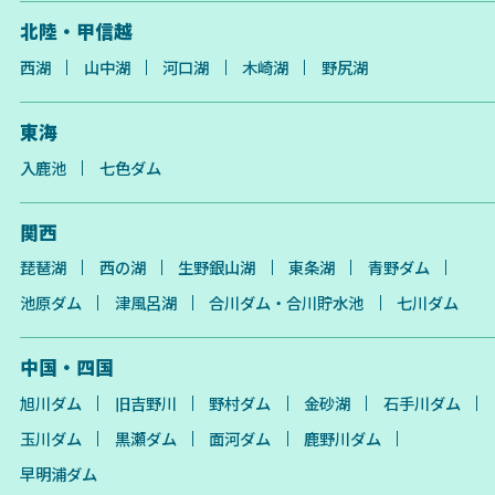
北陸・甲信越
西湖
山中湖
河口湖
木崎湖
野尻湖
東海
入鹿池
七色ダム
関西
琵琶湖
西の湖
生野銀山湖
東条湖
青野ダム
池原ダム
津風呂湖
合川ダム・合川貯水池
七川ダム
中国・四国
旭川ダム
旧吉野川
野村ダム
金砂湖
石手川ダム
玉川ダム
黒瀬ダム
面河ダム
鹿野川ダム
早明浦ダム