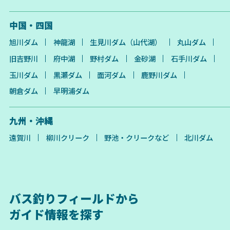
中国・四国
旭川ダム
神龍湖
生見川ダム（山代湖）
丸山ダム
旧吉野川
府中湖
野村ダム
金砂湖
石手川ダム
玉川ダム
黒瀬ダム
面河ダム
鹿野川ダム
朝倉ダム
早明浦ダム
九州・沖縄
遠賀川
柳川クリーク
野池・クリークなど
北川ダム
バス釣りフィールドから
ガイド情報を探す