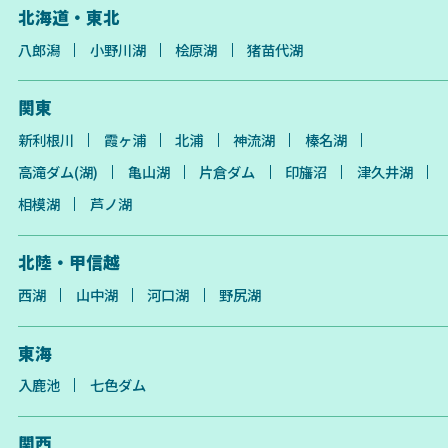
北海道・東北
八郎潟
小野川湖
桧原湖
猪苗代湖
関東
新利根川
霞ヶ浦
北浦
神流湖
榛名湖
高滝ダム(湖)
亀山湖
片倉ダム
印旛沼
津久井湖
相模湖
芦ノ湖
北陸・甲信越
西湖
山中湖
河口湖
野尻湖
東海
入鹿池
七色ダム
関西