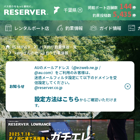
144
掲載ボート店舗数
千葉県
5,435
釣果投稿数
レンタルボート店
釣果情報
ガイド情報
RESERVER
バス釣り釣果情報一覧
kenjiさんの地バス釣り釣果情報
AUのメールアドレス（@ezweb.ne.jp /
@au.com）をご利用のお客様は、
迷惑メールフィルタ設定にて以下のドメインを受
信設定してください。
お知らせ
@reserver.co.jp
設定方法はこちら
からご確認いただけま
す。