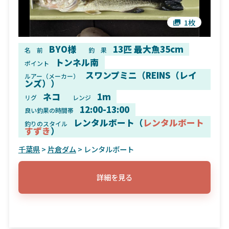
1枚
BYO様
13匹 最大魚35cm
名 前
釣 果
トンネル南
ポイント
スワンプミニ（REINS（レイ
ルアー（メーカー）
ンズ））
ネコ
1m
リグ
レンジ
12:00-13:00
良い釣果の時間帯
レンタルボート（
レンタルボート
釣りのスタイル
すずき
）
千葉県
>
片倉ダム
> レンタルボート
詳細を見る