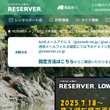
ヒロ様のバ
福島県
｜RESERV
レンタルボート店
釣果情報
ガイド情報
RESERVER
バス釣り釣果情報一覧
ヒロさんの地バス釣り釣果情
AUのメールアドレス（@ezweb.ne.jp / @
迷惑メールフィルタ設定にて以下のドメイン
@reserver.co.jp
お知らせ
設定方法はこちら
からご確認いただけま