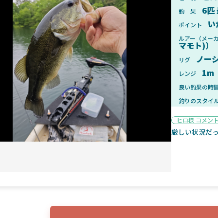
6匹
釣 果
い
ポイント
ルアー（メー
マモト)）
2025年1月28日
2025年
ノー
リグ
ンフォード！自重155gと超軽
2025年11月発売予定！DAIWA ふ
1m
レンジ
ィックとの違いも解説！
ふく魚はビッグベイト初心者におす
良い釣果の時
釣りのスタイ
ヒロ様 コメン
厳しい状況だ
魚探
2025年7月10日
2025