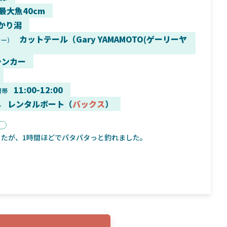
 最大魚40cm
かり潟
カットテール（Gary YAMAMOTO(ゲーリーヤ
カー）
9月16日
2025年2月2日
シンカー
く魚／ちび
シマノ25コンプレックス XR！ライトリグを
シマノ
すめ！
意のままに！24ヴァンフォードとの違いも
量！
解説！
11:00-12:00
間帯
レンタルボート（
バックス
）
ル
ト
ったが、1時間ほどでパタパタっと釣れました。
魚探
バ
年3月7日
2026年4月16日