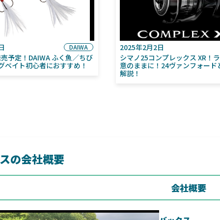
6日
2025年2月2日
DAIWA
月発売予定！DAIWA ふく魚／ちび
シマノ25コンプレックス XR！
グベイト初心者におすすめ！
意のままに！24ヴァンフォード
解説！
スの会社概要
会社概要