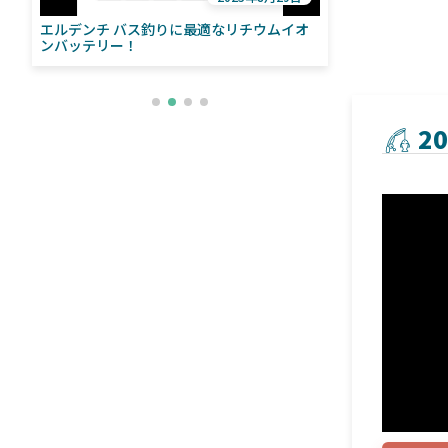
エルデンチ バス釣りに最適なリチウムイオ
ローランス「イ
い
ンバッテリー！
ライブソナーをよ
との違いも解
2