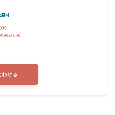
塩原村
039
w.bacss.jp/
合わせる