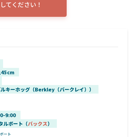
してください！
トリプルショ
ローランス イーグルアイ（EAGLE EYE）イ
エル
説！
ンプレ！ガーミンとの比較も併せてご説明い
ンバ
たします
45cm
ルキーホッグ（Berkley（バークレイ））
00-9:00
タルボート（
バックス
）
ルボート