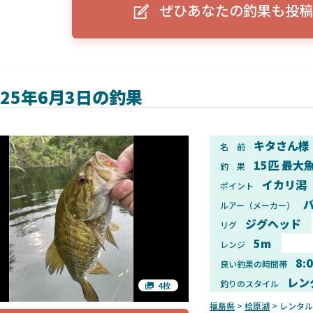
ぜひあなたの釣果も投稿
ーグルアイ（EAGLE EYE）」
ELowrance EAGLE 7/9インチ 
り身近に！HOOK REVEAL
ットHD！EAGLE EYEとの違いも解
説！
025年6月3日の釣果
キタさん様
名 前
15匹 最大魚
釣 果
イカリ潟
ポイント
バ
ルアー（メーカー）
ジグヘッド
リグ
5m
レンジ
8:
良い釣果の時間帯
レン
釣りのスタイル
4枚
福島県
>
桧原湖
> レンタ