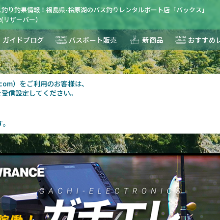
ス釣り釣果情報！福島県-桧原湖のバス釣りレンタルボート店「バックス」
ER(リザーバー）
ガイドブログ
バスボート販売
新商品
おすすめ
報
au.com）をご利用のお客様は、
を受信設定してください。
す。