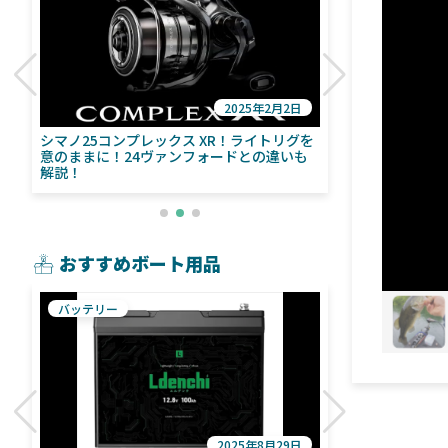
2025年2月2日
び
シマノ25コンプレックス XR！ライトリグを
シマノ24ヴァ
意のままに！24ヴァンフォードとの違いも
量！ストラデ
解説！
おすすめボート用品
バッテリー
魚探
2025年8月29日