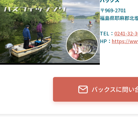
バックス
〒969-2701
福島県耶麻郡北
TEL：
0241-32-3
HP：
https://ww
バックスに問い