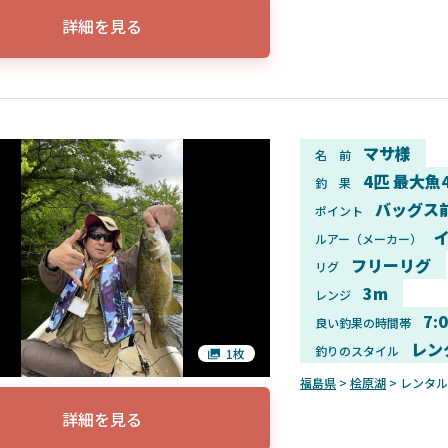
詳細を見る
マサ様
名 前
4匹 最大魚
釣 果
バッグス
ポイント
イ
ルアー（メーカー）
フリーリグ
リグ
3m
レンジ
7:
良い釣果の時間帯
レン
釣りのスタイル
1枚
福島県
>
桧原湖
> レンタ
詳細を見る