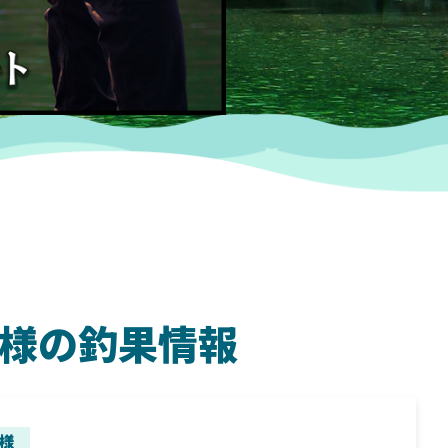
ヒロ様の釣果情報
SHIMANO
SH
様