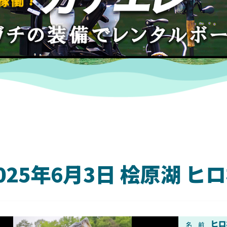
025年6月3日 桧原湖 
DAIWA
ヒロ
名 前