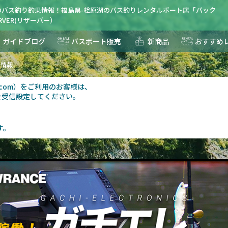
のバス釣り釣果情報！福島県-桧原湖のバス釣りレンタルボート店「バック
RVER(リザーバー）
ガイドブログ
バスボート販売
新商品
おすすめ
果情報
au.com）をご利用のお客様は、
を受信設定してください。
す。