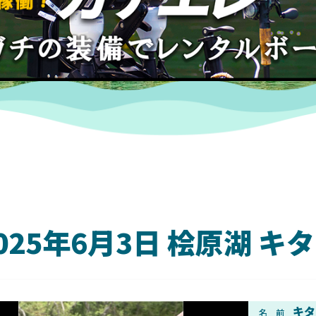
025年6月3日 桧原湖 
DAIWA
キタ
名 前