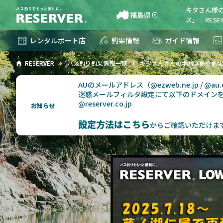
キタさん様
福島県
ス」｜RESE
レンタルボート店
釣果情報
ガイド情報
RESERVER
バス釣り釣果情報一覧
キタさんさんの地バス釣り釣
AUのメールアドレス（@ezweb.ne.jp / @
迷惑メールフィルタ設定にて以下のドメイン
@reserver.co.jp
お知らせ
設定方法はこちら
からご確認いただけま