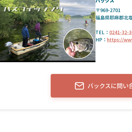
バックス
〒969-2701
福島県耶麻郡北
TEL：
0241-32-3
HP：
https://ww
バックスに問い