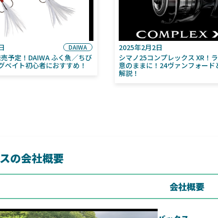
6日
2025年2月2日
DAIWA
月発売予定！DAIWA ふく魚／ちび
シマノ25コンプレックス XR！
グベイト初心者におすすめ！
意のままに！24ヴァンフォード
解説！
スの会社概要
会社概要