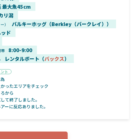
匹 最大魚45cm
カリ潟
バルキーホッグ（Berkley（バークレイ））
カー）
ヘッド
9月16日
2025年2月2日
く魚／ちび
シマノ25コンプレックス XR！ライトリグを
シマノ
すめ！
意のままに！24ヴァンフォードとの違いも
量！
8:00-9:00
間帯
解説！
レンタルボート（
バックス
）
ル
メント
の為
良かったエリアをチェック
ころから
魚探
バ
試して終了しました。
ルアーに反応ありました。
年3月7日
2026年4月16日