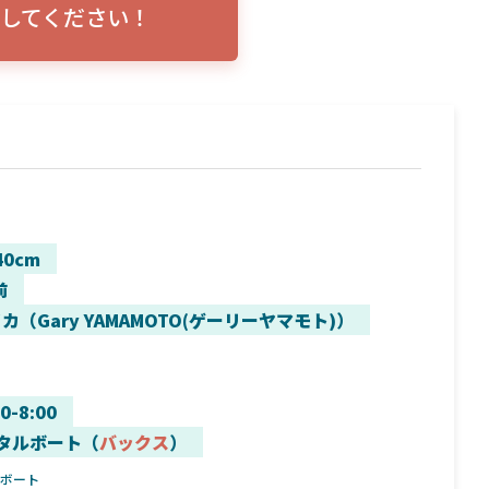
してください！
トリプルショ
ローランス イーグルアイ（EAGLE EYE）イ
エル
説！
ンプレ！ガーミンとの比較も併せてご説明い
ンバ
たします
40cm
前
カ（Gary YAMAMOTO(ゲーリーヤマモト)）
00-8:00
タルボート（
バックス
）
ルボート