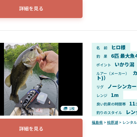
詳細を見る
ヒロ様
名 前
6匹 最大魚
釣 果
いかり潟
ポイント
カ
ルアー（メーカー）
ト)）
ノーシンカー
リグ
1m
レンジ
11
良い釣果の時間帯
1枚
レン
釣りのスタイル
福島県
>
桧原湖
> レンタ
詳細を見る