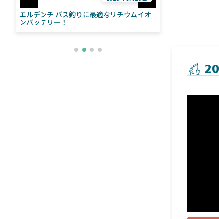
エルデンチ バス釣りに最適なリチウムイオ
ローランス「イ
い
ンバッテリー！
ライブソナーをよ
との違いも解
2