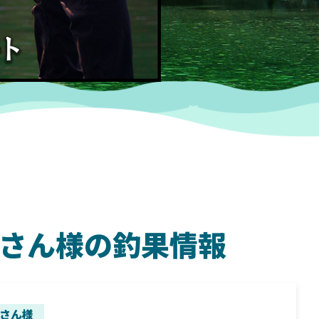
キタさん様の釣果情報
SHIMANO
SH
さん様