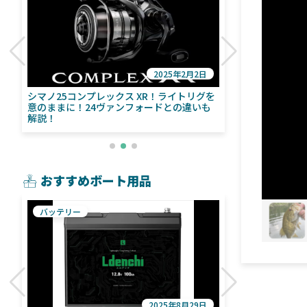
2025年2月2日
び
シマノ25コンプレックス XR！ライトリグを
シマノ24ヴァ
意のままに！24ヴァンフォードとの違いも
量！ストラデ
解説！
おすすめボート用品
バッテリー
魚探
2025年8月29日