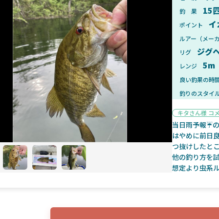
15
釣 果
イ
ポイント
ルアー（メー
ジグ
リグ
2025年1月28日
2025年
5m
レンジ
ンフォード！自重155gと超軽
2025年11月発売予定！DAIWA ふ
ィックとの違いも解説！
ふく魚はビッグベイト初心者におす
良い釣果の時
釣りのスタイ
キタさん様 コ
当日雨予報☔
はやめに前日
つ抜けしたと
魚探
他の釣り方を
想定より虫系
2025年7月10日
2025