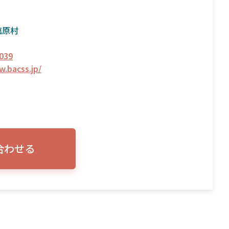
塩原村
039
w.bacss.jp/
合わせる