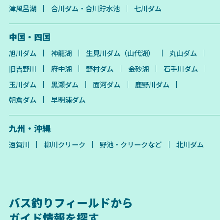
津風呂湖
合川ダム・合川貯水池
七川ダム
中国・四国
旭川ダム
神龍湖
生見川ダム（山代湖）
丸山ダム
旧吉野川
府中湖
野村ダム
金砂湖
石手川ダム
玉川ダム
黒瀬ダム
面河ダム
鹿野川ダム
朝倉ダム
早明浦ダム
九州・沖縄
遠賀川
柳川クリーク
野池・クリークなど
北川ダム
バス釣りフィールドから
ガイド情報を探す