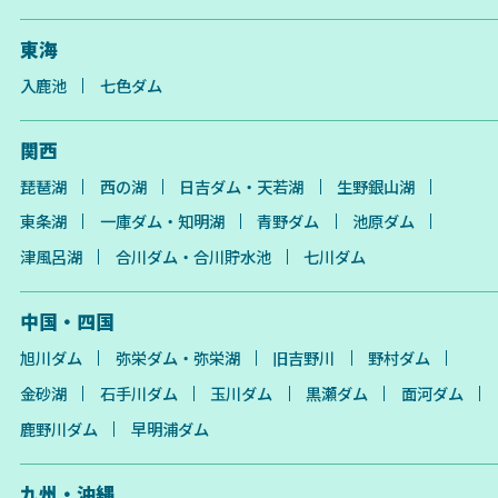
東海
入鹿池
七色ダム
関西
琵琶湖
西の湖
日吉ダム・天若湖
生野銀山湖
東条湖
一庫ダム・知明湖
青野ダム
池原ダム
津風呂湖
合川ダム・合川貯水池
七川ダム
中国・四国
旭川ダム
弥栄ダム・弥栄湖
旧吉野川
野村ダム
金砂湖
石手川ダム
玉川ダム
黒瀬ダム
面河ダム
鹿野川ダム
早明浦ダム
九州・沖縄