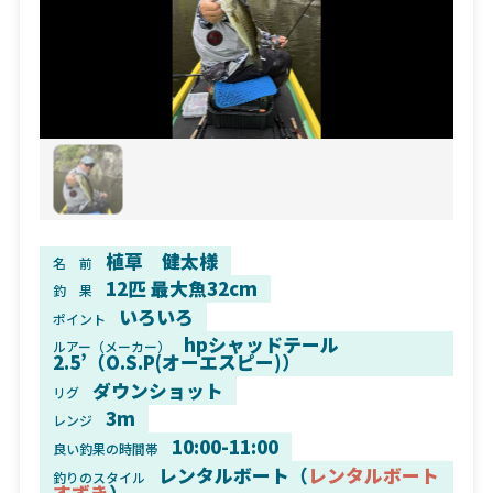
植草 健太様
名 前
12匹 最大魚32cm
釣 果
いろいろ
ポイント
hpシャッドテール
ルアー（メーカー）
2.5’（O.S.P(オーエスピー)）
ダウンショット
リグ
3m
レンジ
10:00-11:00
良い釣果の時間帯
レンタルボート（
レンタルボート
釣りのスタイル
すずき
）