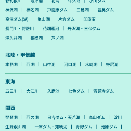
新利根川
霞ヶ浦
北浦
牛久沼
小山ダム
神流湖
榛名湖
戸面原ダム
三島湖
豊英ダム
高滝ダム(湖)
亀山湖
片倉ダム
印旛沼
長門川・将監川
花畑運河
丹沢湖・三保ダム
津久井湖
相模湖
芦ノ湖
北陸・甲信越
本栖湖
西湖
山中湖
河口湖
木崎湖
野尻湖
東海
五三川
大江川
入鹿池
七色ダム
青蓮寺ダム
関西
琵琶湖
西の湖
日吉ダム・天若湖
高山ダム
淀川
生野銀山湖
一庫ダム・知明湖
青野ダム
池原ダム