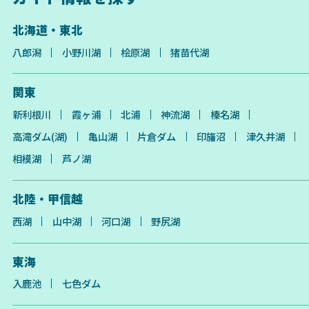
北海道・東北
八郎潟
小野川湖
桧原湖
猪苗代湖
関東
新利根川
霞ヶ浦
北浦
神流湖
榛名湖
高滝ダム(湖)
亀山湖
片倉ダム
印旛沼
津久井湖
相模湖
芦ノ湖
北陸・甲信越
西湖
山中湖
河口湖
野尻湖
東海
入鹿池
七色ダム