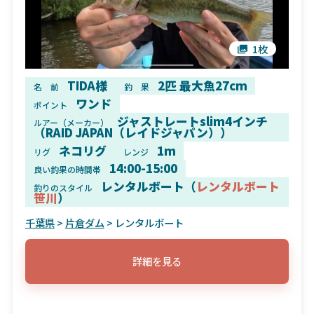
1枚
TIDA様
2匹 最大魚27cm
名 前
釣 果
ワンド
ポイント
ジャストレートslim4インチ
ルアー（メーカー）
（RAID JAPAN（レイドジャパン））
ネコリグ
1m
リグ
レンジ
14:00-15:00
良い釣果の時間帯
レンタルボート（
レンタルボート
釣りのスタイル
笹川
）
千葉県
>
片倉ダム
> レンタルボート
詳細を見る