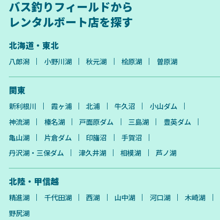
バス釣りフィールドから
レンタルボート店を探す
北海道・東北
八郎潟
小野川湖
秋元湖
桧原湖
曽原湖
関東
新利根川
霞ヶ浦
北浦
牛久沼
小山ダム
神流湖
榛名湖
戸面原ダム
三島湖
豊英ダム
亀山湖
片倉ダム
印旛沼
手賀沼
丹沢湖・三保ダム
津久井湖
相模湖
芦ノ湖
北陸・甲信越
精進湖
千代田湖
西湖
山中湖
河口湖
木崎湖
野尻湖