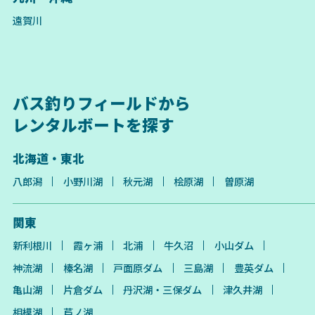
遠賀川
バス釣りフィールドから
レンタルボートを探す
北海道・東北
八郎潟
小野川湖
秋元湖
桧原湖
曽原湖
関東
新利根川
霞ヶ浦
北浦
牛久沼
小山ダム
神流湖
榛名湖
戸面原ダム
三島湖
豊英ダム
亀山湖
片倉ダム
丹沢湖・三保ダム
津久井湖
相模湖
芦ノ湖