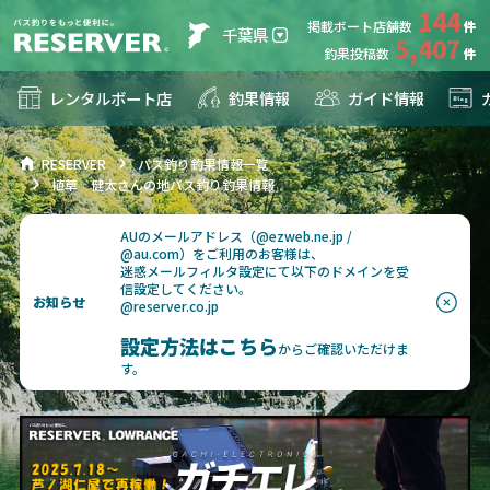
144
掲載ボート店舗数
千葉県
5,407
釣果投稿数
レンタルボート店
釣果情報
ガイド情報
RESERVER
バス釣り釣果情報一覧
植草 健太さんの地バス釣り釣果情報
AUのメールアドレス（@ezweb.ne.jp /
@au.com）をご利用のお客様は、
迷惑メールフィルタ設定にて以下のドメインを受
信設定してください。
お知らせ
@reserver.co.jp
設定方法はこちら
からご確認いただけま
す。