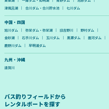
東条湖
一庫ダム・知明湖
青野ダム
池原ダム
津風呂湖
合川ダム・合川貯水池
七川ダム
中国・四国
旭川ダム
弥栄ダム・弥栄湖
旧吉野川
野村ダム
金砂湖
石手川ダム
玉川ダム
黒瀬ダム
面河ダム
鹿野川ダム
早明浦ダム
九州・沖縄
遠賀川
バス釣りフィールドから
レンタルボートを探す