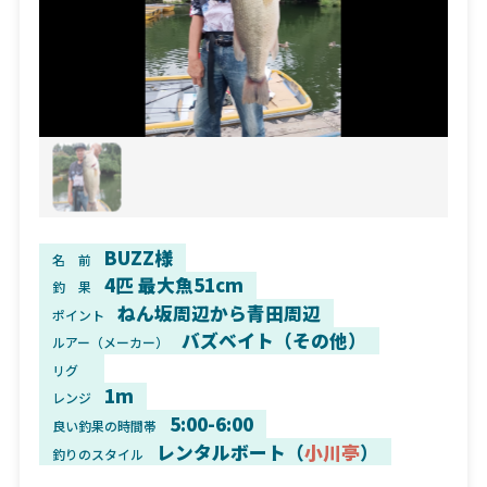
BUZZ様
名 前
4匹 最大魚51cm
釣 果
ねん坂周辺から青田周辺
ポイント
バズベイト（その他）
ルアー（メーカー）
リグ
1m
レンジ
5:00-6:00
良い釣果の時間帯
レンタルボート（
小川亭
）
釣りのスタイル