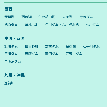
関西
琵琶湖
西の湖
生野銀山湖
東条湖
青野ダム
池原ダム
津風呂湖
合川ダム・合川貯水池
七川ダム
中国・四国
旭川ダム
旧吉野川
野村ダム
金砂湖
石手川ダム
玉川ダム
黒瀬ダム
面河ダム
鹿野川ダム
早明浦ダム
九州・沖縄
遠賀川