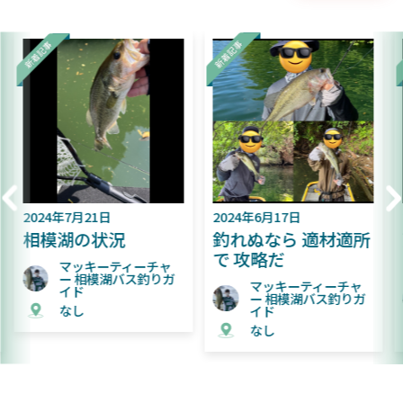
2024年7月21日
2024年6月17日
20
相模湖の状況
釣れぬなら 適材適所
難
で 攻略だ
た
マッキーティーチャ
ー 相模湖バス釣りガ
マッキーティーチャ
イド
ー 相模湖バス釣りガ
なし
イド
なし