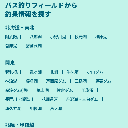
バス釣りフィールドから
釣果情報を探す
北海道・東北
阿武隈川
八郎潟
小野川湖
秋元湖
桧原湖
曽原湖
猪苗代湖
関東
新利根川
霞ヶ浦
北浦
牛久沼
小山ダム
神流湖
榛名湖
戸面原ダム
三島湖
豊英ダム
高滝ダム(湖)
亀山湖
片倉ダム
印旛沼
長門川・将監川
花畑運河
丹沢湖・三保ダム
津久井湖
相模湖
芦ノ湖
北陸・甲信越