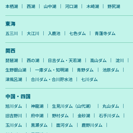
本栖湖
西湖
山中湖
河口湖
木崎湖
野尻湖
東海
五三川
大江川
入鹿池
七色ダム
青蓮寺ダム
関西
琵琶湖
西の湖
日吉ダム・天若湖
高山ダム
淀川
生野銀山湖
一庫ダム・知明湖
青野ダム
池原ダム
津風呂湖
合川ダム・合川貯水池
七川ダム
中国・四国
旭川ダム
神龍湖
生見川ダム（山代湖）
丸山ダム
旧吉野川
府中湖
野村ダム
金砂湖
石手川ダム
玉川ダム
黒瀬ダム
面河ダム
鹿野川ダム