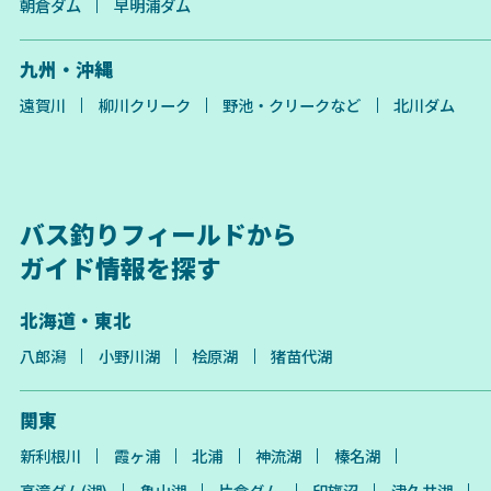
朝倉ダム
早明浦ダム
九州・沖縄
遠賀川
柳川クリーク
野池・クリークなど
北川ダム
バス釣りフィールドから
ガイド情報を探す
北海道・東北
八郎潟
小野川湖
桧原湖
猪苗代湖
関東
新利根川
霞ヶ浦
北浦
神流湖
榛名湖
高滝ダム(湖)
亀山湖
片倉ダム
印旛沼
津久井湖