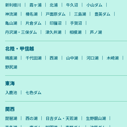
新利根川
霞ヶ浦
北浦
牛久沼
小山ダム
神流湖
榛名湖
戸面原ダム
三島湖
豊英ダム
亀山湖
片倉ダム
印旛沼
手賀沼
丹沢湖・三保ダム
津久井湖
相模湖
芦ノ湖
北陸・甲信越
精進湖
千代田湖
西湖
山中湖
河口湖
木崎湖
野尻湖
東海
入鹿池
七色ダム
関西
琵琶湖
西の湖
日吉ダム・天若湖
生野銀山湖