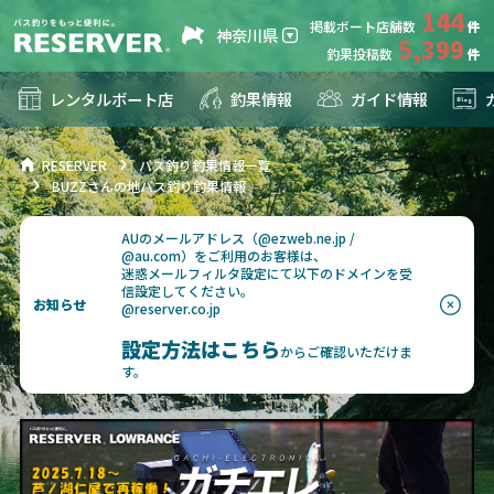
144
掲載ボート店舗数
神奈川県
5,399
釣果投稿数
レンタルボート店
釣果情報
ガイド情報
RESERVER
バス釣り釣果情報一覧
BUZZさんの地バス釣り釣果情報
AUのメールアドレス（@ezweb.ne.jp /
@au.com）をご利用のお客様は、
迷惑メールフィルタ設定にて以下のドメインを受
信設定してください。
お知らせ
@reserver.co.jp
設定方法はこちら
からご確認いただけま
す。