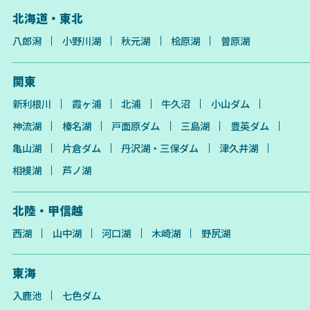
北海道・東北
八郎潟
小野川湖
秋元湖
桧原湖
曽原湖
関東
新利根川
霞ヶ浦
北浦
牛久沼
小山ダム
神流湖
榛名湖
戸面原ダム
三島湖
豊英ダム
亀山湖
片倉ダム
丹沢湖・三保ダム
津久井湖
相模湖
芦ノ湖
北陸・甲信越
西湖
山中湖
河口湖
木崎湖
野尻湖
東海
入鹿池
七色ダム