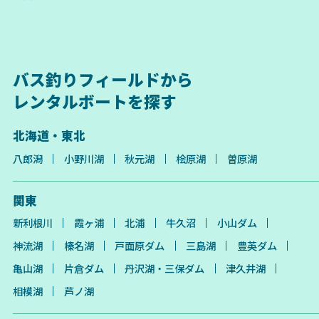
バス釣りフィールドから
レンタルボートを探す
北海道・東北
八郎潟
小野川湖
秋元湖
桧原湖
曽原湖
関東
新利根川
霞ヶ浦
北浦
牛久沼
小山ダム
神流湖
榛名湖
戸面原ダム
三島湖
豊英ダム
亀山湖
片倉ダム
丹沢湖・三保ダム
津久井湖
相模湖
芦ノ湖