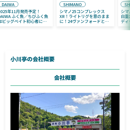
DAIWA
SHIMANO
2025年11月発売予定！
シマノ25コンプレックス
DAIWA ふく魚／ちびふく魚
XR！ライトリグを意のまま
はビッグベイト初心者にお
に！24ヴァンフォードとの
すすめ！
違いも解説！
小川亭の会社概要
会社概要