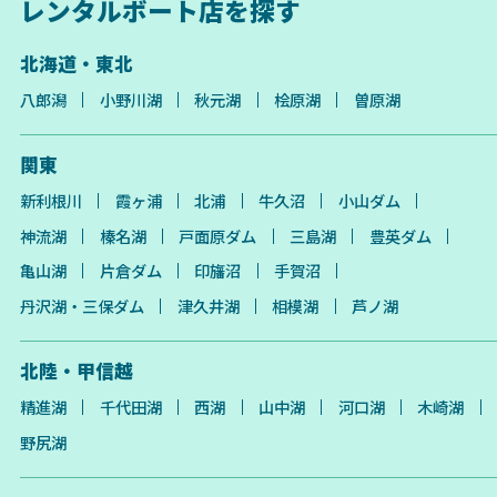
レンタルボート店を探す
北海道・東北
八郎潟
小野川湖
秋元湖
桧原湖
曽原湖
関東
新利根川
霞ヶ浦
北浦
牛久沼
小山ダム
神流湖
榛名湖
戸面原ダム
三島湖
豊英ダム
亀山湖
片倉ダム
印旛沼
手賀沼
丹沢湖・三保ダム
津久井湖
相模湖
芦ノ湖
北陸・甲信越
精進湖
千代田湖
西湖
山中湖
河口湖
木崎湖
野尻湖