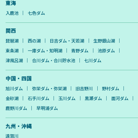
東海
入鹿池
七色ダム
関西
琵琶湖
西の湖
日吉ダム・天若湖
生野銀山湖
東条湖
一庫ダム・知明湖
青野ダム
池原ダム
津風呂湖
合川ダム・合川貯水池
七川ダム
中国・四国
旭川ダム
弥栄ダム・弥栄湖
旧吉野川
野村ダム
金砂湖
石手川ダム
玉川ダム
黒瀬ダム
面河ダム
鹿野川ダム
早明浦ダム
九州・沖縄
遠賀川