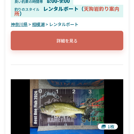
8:00-9:00
良い釣果の時間帯
レンタルボート（
天狗岩釣り案内
釣りのスタイル
所
）
神奈川県
>
相模湖
> レンタルボート
詳細を見る
1枚