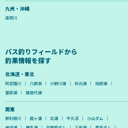
九州・沖縄
遠賀川
バス釣りフィールドから
釣果情報を探す
北海道・東北
阿武隈川
八郎潟
小野川湖
秋元湖
桧原湖
曽原湖
猪苗代湖
関東
新利根川
霞ヶ浦
北浦
牛久沼
小山ダム
神流湖
榛名湖
戸面原ダム
三島湖
豊英ダム