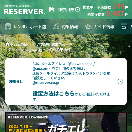
144
掲載ボート店舗数
神奈川県
5,407
釣果投稿数
レンタルボート店
釣果情報
ガイド情報
RESERVER
バス釣り釣果情報一覧
りーたんさんの地バス釣り釣果情報
AUのメールアドレス（@ezweb.ne.jp /
@au.com）をご利用のお客様は、
迷惑メールフィルタ設定にて以下のドメインを受
信設定してください。
お知らせ
@reserver.co.jp
設定方法はこちら
からご確認いただけま
す。