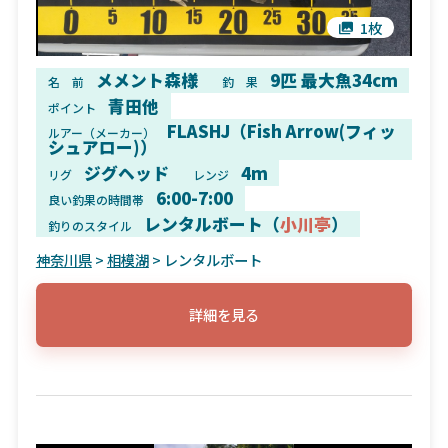
1枚
メメント森様
9匹 最大魚34cm
名 前
釣 果
青田他
ポイント
FLASHJ（Fish Arrow(フィッ
ルアー（メーカー）
シュアロー)）
ジグヘッド
4m
リグ
レンジ
6:00-7:00
良い釣果の時間帯
レンタルボート（
小川亭
）
釣りのスタイル
神奈川県
>
相模湖
> レンタルボート
詳細を見る