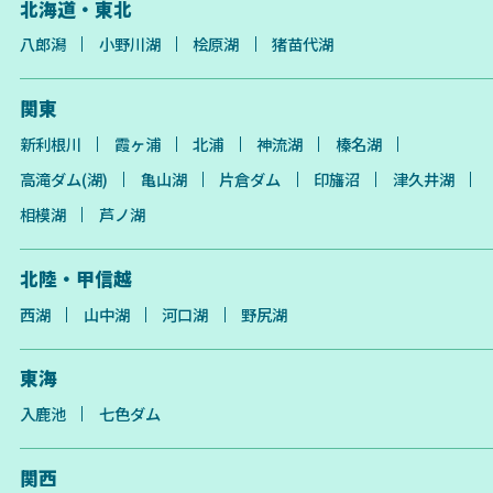
北海道・東北
八郎潟
小野川湖
桧原湖
猪苗代湖
関東
新利根川
霞ヶ浦
北浦
神流湖
榛名湖
高滝ダム(湖)
亀山湖
片倉ダム
印旛沼
津久井湖
相模湖
芦ノ湖
北陸・甲信越
西湖
山中湖
河口湖
野尻湖
東海
入鹿池
七色ダム
関西