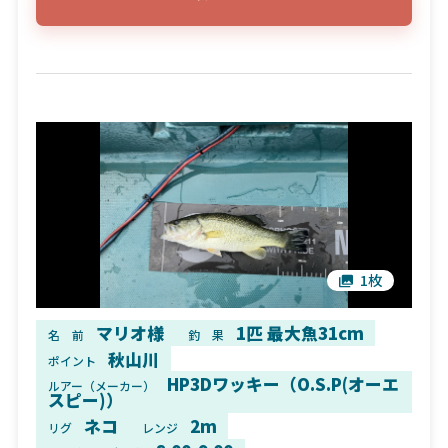
1枚
マリオ様
1匹 最大魚31cm
名 前
釣 果
秋山川
ポイント
HP3Dワッキー（O.S.P(オーエ
ルアー（メーカー）
スピー)）
ネコ
2m
リグ
レンジ