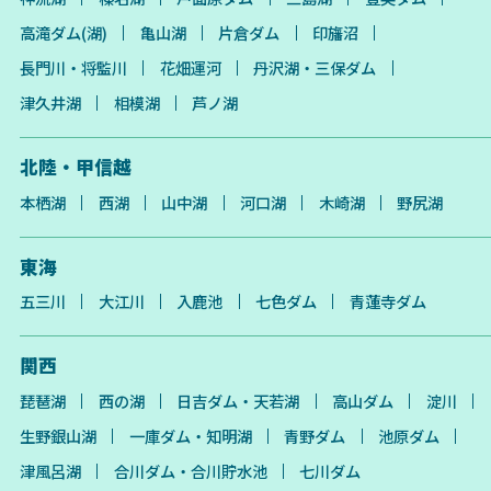
高滝ダム(湖)
亀山湖
片倉ダム
印旛沼
長門川・将監川
花畑運河
丹沢湖・三保ダム
津久井湖
相模湖
芦ノ湖
北陸・甲信越
本栖湖
西湖
山中湖
河口湖
木崎湖
野尻湖
東海
五三川
大江川
入鹿池
七色ダム
青蓮寺ダム
関西
琵琶湖
西の湖
日吉ダム・天若湖
高山ダム
淀川
生野銀山湖
一庫ダム・知明湖
青野ダム
池原ダム
津風呂湖
合川ダム・合川貯水池
七川ダム