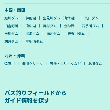
中国・四国
旭川ダム
神龍湖
生見川ダム（山代湖）
丸山ダム
旧吉野川
府中湖
野村ダム
金砂湖
石手川ダム
玉川ダム
黒瀬ダム
面河ダム
鹿野川ダム
朝倉ダム
早明浦ダム
九州・沖縄
遠賀川
柳川クリーク
野池・クリークなど
北川ダム
バス釣りフィールドから
ガイド情報を探す