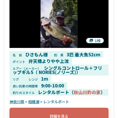
1枚
ひさもん様
3匹 最大魚52cm
名 前
釣 果
弁天橋よりやや上流
ポイント
シングルコントロール＋フリ
ルアー（メーカー）
ップギル5（ NORIES(ノリーズ)）
1m
リグ
レンジ
9:00-10:00
良い釣果の時間帯
レンタルボート（
秋山川釣の家
）
釣りのスタイル
神奈川県
>
相模湖
> レンタルボート
詳細を見る