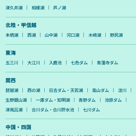
津久井湖
相模湖
芦ノ湖
北陸・甲信越
本栖湖
西湖
山中湖
河口湖
木崎湖
野尻湖
東海
五三川
大江川
入鹿池
七色ダム
青蓮寺ダム
関西
琵琶湖
西の湖
日吉ダム・天若湖
高山ダム
淀川
生野銀山湖
一庫ダム・知明湖
青野ダム
池原ダム
津風呂湖
合川ダム・合川貯水池
七川ダム
中国・四国