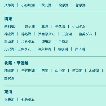
八郎潟
小野川湖
秋元湖
桧原湖
曽原湖
関東
新利根川
霞ヶ浦
北浦
牛久沼
小山ダム
神流湖
榛名湖
戸面原ダム
三島湖
豊英ダム
亀山湖
片倉ダム
印旛沼
手賀沼
丹沢湖・三保ダム
津久井湖
相模湖
芦ノ湖
北陸・甲信越
精進湖
千代田湖
西湖
山中湖
河口湖
木崎湖
野尻湖
東海
入鹿池
七色ダム