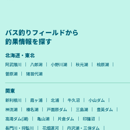
バス釣りフィールドから
釣果情報を探す
北海道・東北
阿武隈川
八郎潟
小野川湖
秋元湖
桧原湖
曽原湖
猪苗代湖
関東
新利根川
霞ヶ浦
北浦
牛久沼
小山ダム
神流湖
榛名湖
戸面原ダム
三島湖
豊英ダム
高滝ダム(湖)
亀山湖
片倉ダム
印旛沼
長門川・将監川
花畑運河
丹沢湖・三保ダム