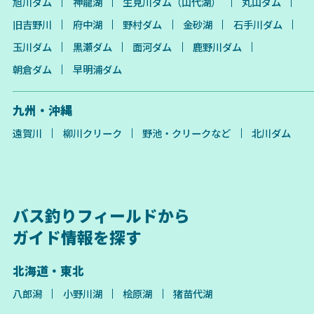
旭川ダム
神龍湖
生見川ダム（山代湖）
丸山ダム
旧吉野川
府中湖
野村ダム
金砂湖
石手川ダム
玉川ダム
黒瀬ダム
面河ダム
鹿野川ダム
朝倉ダム
早明浦ダム
九州・沖縄
遠賀川
柳川クリーク
野池・クリークなど
北川ダム
バス釣りフィールドから
ガイド情報を探す
北海道・東北
八郎潟
小野川湖
桧原湖
猪苗代湖