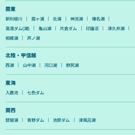
関東
新利根川
霞ヶ浦
北浦
神流湖
榛名湖
高滝ダム(湖)
亀山湖
片倉ダム
印旛沼
津久井湖
相模湖
芦ノ湖
北陸・甲信越
西湖
山中湖
河口湖
野尻湖
東海
入鹿池
七色ダム
関西
琵琶湖
青野ダム
池原ダム
津風呂湖