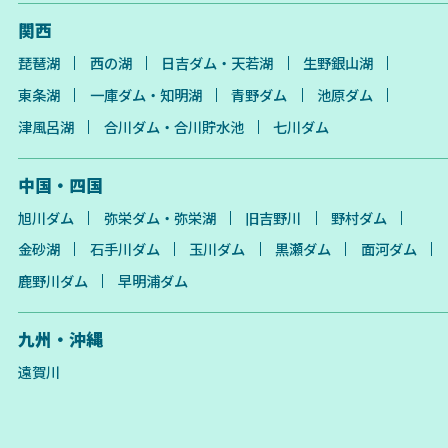
関西
琵琶湖
西の湖
日吉ダム・天若湖
生野銀山湖
東条湖
一庫ダム・知明湖
青野ダム
池原ダム
津風呂湖
合川ダム・合川貯水池
七川ダム
中国・四国
旭川ダム
弥栄ダム・弥栄湖
旧吉野川
野村ダム
金砂湖
石手川ダム
玉川ダム
黒瀬ダム
面河ダム
鹿野川ダム
早明浦ダム
九州・沖縄
遠賀川