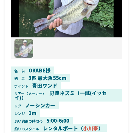
OKABE様
名 前
3匹 最大魚55cm
釣 果
青田ワンド
ポイント
野良ネズミ（一誠(イッセ
ルアー（メーカー）
イ)）
ノーシンカー
リグ
1m
レンジ
5:00-6:00
良い釣果の時間帯
レンタルボート（
小川亭
）
釣りのスタイル