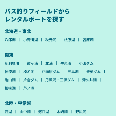
バス釣りフィールドから
レンタルボートを探す
北海道・東北
八郎潟
小野川湖
秋元湖
桧原湖
曽原湖
関東
新利根川
霞ヶ浦
北浦
牛久沼
小山ダム
神流湖
榛名湖
戸面原ダム
三島湖
豊英ダム
亀山湖
片倉ダム
丹沢湖・三保ダム
津久井湖
相模湖
芦ノ湖
北陸・甲信越
西湖
山中湖
河口湖
木崎湖
野尻湖