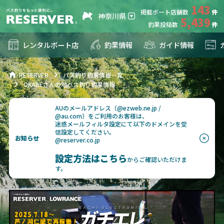
143
掲載ボート店舗数
神奈川県
5,439
釣果投稿数
レンタルボート店
釣果情報
ガイド情報
RESERVER
バス釣り釣果情報一覧
OKABEさんの地バス釣り釣果情報
AUのメールアドレス（@ezweb.ne.jp /
@au.com）をご利用のお客様は、
迷惑メールフィルタ設定にて以下のドメインを受
信設定してください。
お知らせ
@reserver.co.jp
設定方法はこちら
からご確認いただけま
す。