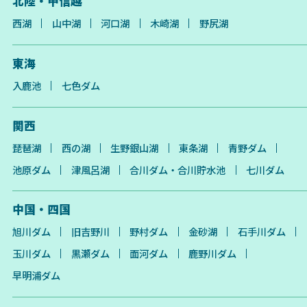
北陸・甲信越
西湖
山中湖
河口湖
木崎湖
野尻湖
東海
入鹿池
七色ダム
関西
琵琶湖
西の湖
生野銀山湖
東条湖
青野ダム
池原ダム
津風呂湖
合川ダム・合川貯水池
七川ダム
中国・四国
旭川ダム
旧吉野川
野村ダム
金砂湖
石手川ダム
玉川ダム
黒瀬ダム
面河ダム
鹿野川ダム
早明浦ダム