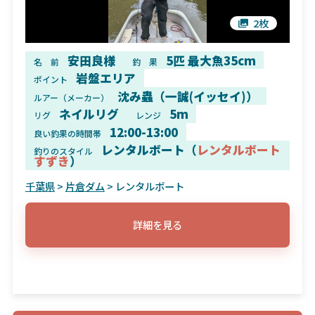
2枚
安田良様
5匹 最大魚35cm
名 前
釣 果
岩盤エリア
ポイント
沈み蟲（一誠(イッセイ)）
ルアー（メーカー）
ネイルリグ
5m
リグ
レンジ
12:00-13:00
良い釣果の時間帯
レンタルボート（
レンタルボート
釣りのスタイル
すずき
）
千葉県
>
片倉ダム
> レンタルボート
詳細を見る