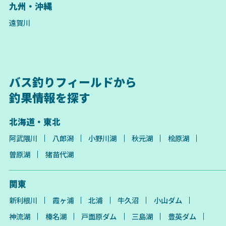
九州・沖縄
遠賀川
バス釣りフィールドから
釣果情報を探す
北海道・東北
阿武隈川
八郎潟
小野川湖
秋元湖
桧原湖
曽原湖
猪苗代湖
関東
新利根川
霞ヶ浦
北浦
牛久沼
小山ダム
神流湖
榛名湖
戸面原ダム
三島湖
豊英ダム