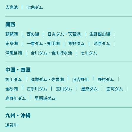
入鹿池
七色ダム
関西
琵琶湖
西の湖
日吉ダム・天若湖
生野銀山湖
東条湖
一庫ダム・知明湖
青野ダム
池原ダム
津風呂湖
合川ダム・合川貯水池
七川ダム
中国・四国
旭川ダム
弥栄ダム・弥栄湖
旧吉野川
野村ダム
金砂湖
石手川ダム
玉川ダム
黒瀬ダム
面河ダム
鹿野川ダム
早明浦ダム
九州・沖縄
遠賀川