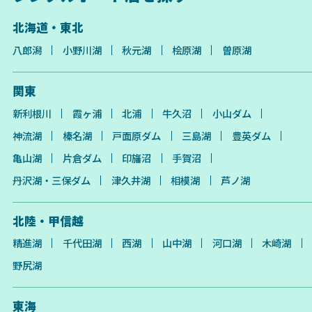
北海道・東北
八郎潟
小野川湖
秋元湖
桧原湖
曽原湖
関東
新利根川
霞ヶ浦
北浦
牛久沼
小山ダム
神流湖
榛名湖
戸面原ダム
三島湖
豊英ダム
亀山湖
片倉ダム
印旛沼
手賀沼
丹沢湖・三保ダム
津久井湖
相模湖
芦ノ湖
北陸・甲信越
精進湖
千代田湖
西湖
山中湖
河口湖
木崎湖
野尻湖
東海