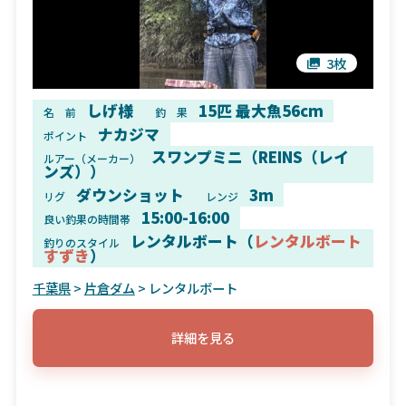
3枚
しげ様
15匹 最大魚56cm
名 前
釣 果
ナカジマ
ポイント
スワンプミニ（REINS（レイ
ルアー（メーカー）
ンズ））
ダウンショット
3m
リグ
レンジ
15:00-16:00
良い釣果の時間帯
レンタルボート（
レンタルボート
釣りのスタイル
すずき
）
千葉県
>
片倉ダム
> レンタルボート
詳細を見る