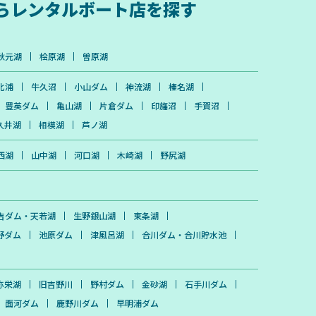
ら
レンタルボート店を探す
秋元湖
桧原湖
曽原湖
北浦
牛久沼
小山ダム
神流湖
榛名湖
豊英ダム
亀山湖
片倉ダム
印旛沼
手賀沼
久井湖
相模湖
芦ノ湖
西湖
山中湖
河口湖
木崎湖
野尻湖
吉ダム・天若湖
生野銀山湖
東条湖
野ダム
池原ダム
津風呂湖
合川ダム・合川貯水池
弥栄湖
旧吉野川
野村ダム
金砂湖
石手川ダム
面河ダム
鹿野川ダム
早明浦ダム