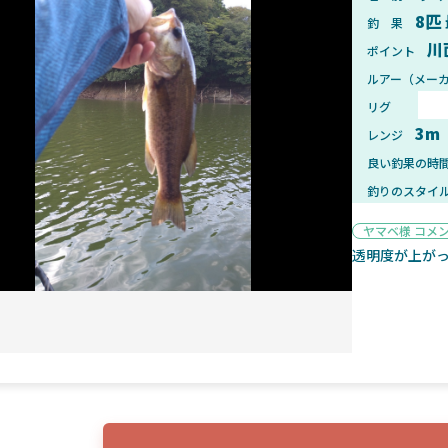
8匹
釣 果
川
ポイント
ルアー（メー
リグ
2025年1月28日
2025年
3m
レンジ
ンフォード！自重155gと超軽
2025年11月発売予定！DAIWA ふ
ィックとの違いも解説！
ふく魚はビッグベイト初心者におす
良い釣果の時
釣りのスタイ
ヤマベ様 コメ
透明度が上が
魚探
2025年7月10日
2025