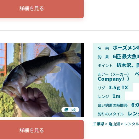
詳細を見る
ボーズメン
名 前
6匹 最大魚
釣 果
折木沢、
ポイント
ベ
ルアー（メーカー）
Company））
3.5g TX
リグ
1m
レンジ
6:
良い釣果の時間帯
1枚
レン
釣りのスタイル
千葉県
>
亀山湖
> レンタ
詳細を見る