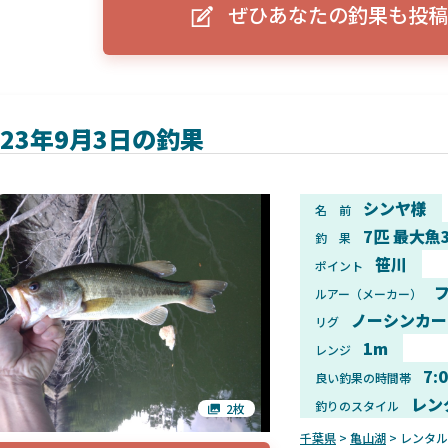
ぜひあなたの釣果も投稿
ーグルアイ（EAGLE EYE）」
ELowrance EAGLE 7/9インチ 
り身近に！HOOK REVEAL
ットHD！EAGLE EYEとの違いも解
説！
023年9月3日の釣果
シンヤ様
名 前
7匹 最大魚
釣 果
笹川
ポイント
フ
ルアー（メーカー）
ノーシンカー
リグ
1m
レンジ
7:
良い釣果の時間帯
レン
釣りのスタイル
2枚
千葉県
>
亀山湖
> レンタ