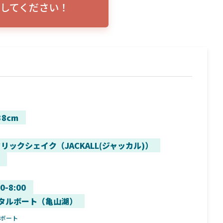
してください！
トリプルショ
ローランス イーグルアイ（EAGLE EYE）イ
エル
説！
ンプレ！ガーミンとの比較も併せてご説明い
ンバ
たします
38cm
リックシェイク（JACKALL(ジャッカル)）
00-8:00
タルボート（亀山湖）
ルボート