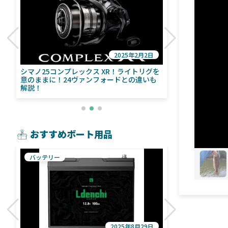
2025年2月2日
び
シマノ25コンプレックス XR！ライトリグを
シマノ24ヴァ
意のままに！24ヴァンフォードとの違いも
量！ストラデ
解説！
おすすめボート用品
バッテリー
魚探
2025年8月29日