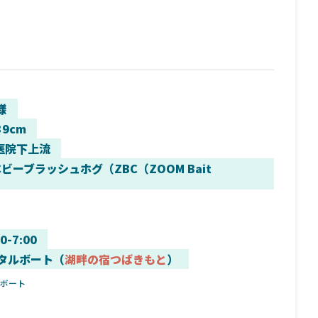
様
39cm
医院下上流
ビーブラッシュホグ（ZBC（ZOOM Bait
00-7:00
タルボート（
湖畔の宿つばきもと
）
ルボート