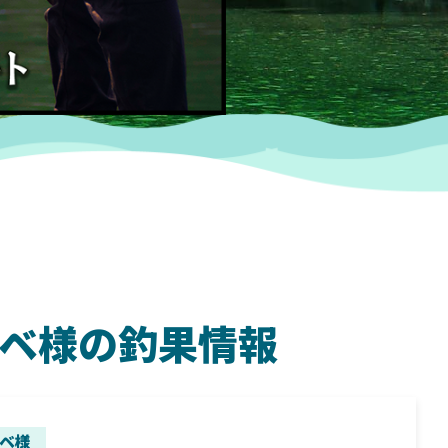
ヤマベ様の釣果情報
SHIMANO
SH
ベ様