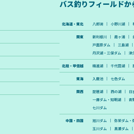
バス釣りフィールドか
北海道・東北
八郎潟
小野川湖
関東
新利根川
霞ヶ浦
戸面原ダム
三島湖
丹沢湖・三保ダム
津
北陸・甲信越
精進湖
千代田湖
東海
入鹿池
七色ダム
関西
琵琶湖
西の湖
日
一庫ダム・知明湖
青
七川ダム
中国・四国
旭川ダム
弥栄ダム・
玉川ダム
黒瀬ダム