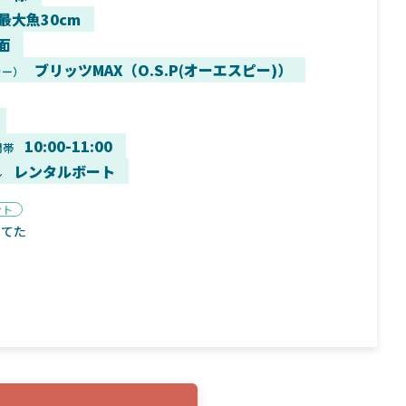
 最大魚30cm
面
ブリッツMAX（O.S.P(オーエスピー)）
カー）
9月16日
2025年2月2日
く魚／ちび
シマノ25コンプレックス XR！ライトリグを
シマノ
すめ！
意のままに！24ヴァンフォードとの違いも
量！
10:00-11:00
間帯
解説！
レンタルボート
ル
ント
ってた
魚探
バ
年3月7日
2026年4月16日