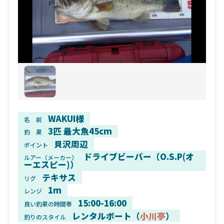
WAKUI様
名 前
3匹 最大魚45cm
釣 果
貝沢周辺
ポイント
ドライブビーバー（O.S.P(オ
ルアー（メーカー）
ーエスピー)）
テキサス
リグ
1m
レンジ
15:00-16:00
良い釣果の時間帯
レンタルボート（
小川亭
）
釣りのスタイル