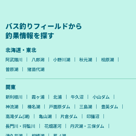
バス釣りフィールドから
釣果情報を探す
北海道・東北
阿武隈川
八郎潟
小野川湖
秋元湖
桧原湖
曽原湖
猪苗代湖
関東
新利根川
霞ヶ浦
北浦
牛久沼
小山ダム
神流湖
榛名湖
戸面原ダム
三島湖
豊英ダム
高滝ダム(湖)
亀山湖
片倉ダム
印旛沼
長門川・将監川
花畑運河
丹沢湖・三保ダム
津久井湖
相模湖
芦ノ湖