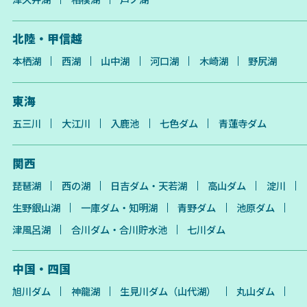
北陸・甲信越
本栖湖
西湖
山中湖
河口湖
木崎湖
野尻湖
東海
五三川
大江川
入鹿池
七色ダム
青蓮寺ダム
関西
琵琶湖
西の湖
日吉ダム・天若湖
高山ダム
淀川
生野銀山湖
一庫ダム・知明湖
青野ダム
池原ダム
津風呂湖
合川ダム・合川貯水池
七川ダム
中国・四国
旭川ダム
神龍湖
生見川ダム（山代湖）
丸山ダム