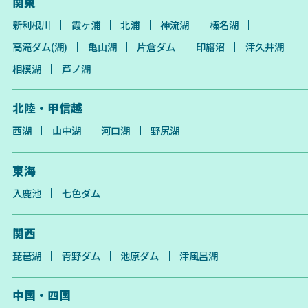
関東
新利根川
霞ヶ浦
北浦
神流湖
榛名湖
高滝ダム(湖)
亀山湖
片倉ダム
印旛沼
津久井湖
相模湖
芦ノ湖
北陸・甲信越
西湖
山中湖
河口湖
野尻湖
東海
入鹿池
七色ダム
関西
琵琶湖
青野ダム
池原ダム
津風呂湖
中国・四国