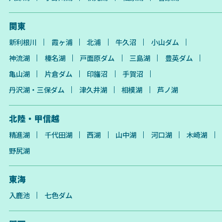
関東
新利根川
霞ヶ浦
北浦
牛久沼
小山ダム
神流湖
榛名湖
戸面原ダム
三島湖
豊英ダム
亀山湖
片倉ダム
印旛沼
手賀沼
丹沢湖・三保ダム
津久井湖
相模湖
芦ノ湖
北陸・甲信越
精進湖
千代田湖
西湖
山中湖
河口湖
木崎湖
野尻湖
東海
入鹿池
七色ダム