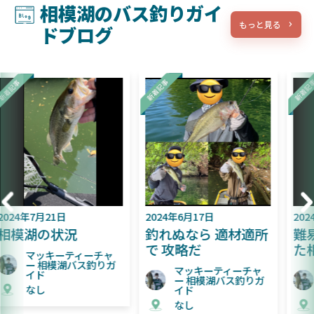
相模湖のバス釣りガイ
もっと見る
ドブログ
2024年6月17日
2024年6月9日
釣れぬなら 適材適所
難易度が上がってき
で 攻略だ
た相模湖
マッキーティーチャ
マッキーティーチャ
ー 相模湖バス釣りガ
ー 相模湖バス釣りガ
イド
イド
なし
なし