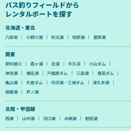
バス釣りフィールドから
レンタルボートを探す
北海道・東北
八郎潟
小野川湖
秋元湖
桧原湖
曽原湖
関東
新利根川
霞ヶ浦
北浦
牛久沼
小山ダム
神流湖
榛名湖
戸面原ダム
三島湖
豊英ダム
亀山湖
片倉ダム
丹沢湖・三保ダム
津久井湖
相模湖
芦ノ湖
北陸・甲信越
西湖
山中湖
河口湖
木崎湖
野尻湖