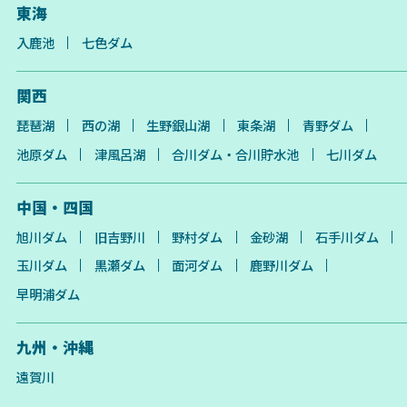
東海
入鹿池
七色ダム
関西
琵琶湖
西の湖
生野銀山湖
東条湖
青野ダム
池原ダム
津風呂湖
合川ダム・合川貯水池
七川ダム
中国・四国
旭川ダム
旧吉野川
野村ダム
金砂湖
石手川ダム
玉川ダム
黒瀬ダム
面河ダム
鹿野川ダム
早明浦ダム
九州・沖縄
遠賀川