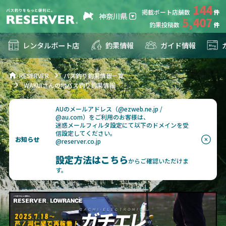
144
掲載ボート店舗数
神奈川県
5,407
釣果投稿数
レンタルボート店
釣果情報
ガイド情報
RESERVER
バス釣り釣果情報一覧
WAKUIさんの地バス釣り釣果情報
AUのメールアドレス（@ezweb.ne.jp /
@au.com）をご利用のお客様は、
迷惑メールフィルタ設定にて以下のドメインを受
信設定してください。
お知らせ
@reserver.co.jp
設定方法はこちら
からご確認いただけま
す。