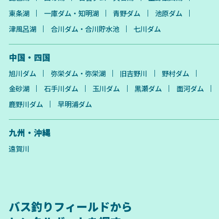
東条湖
一庫ダム・知明湖
青野ダム
池原ダム
津風呂湖
合川ダム・合川貯水池
七川ダム
中国・四国
旭川ダム
弥栄ダム・弥栄湖
旧吉野川
野村ダム
金砂湖
石手川ダム
玉川ダム
黒瀬ダム
面河ダム
鹿野川ダム
早明浦ダム
九州・沖縄
遠賀川
バス釣りフィールドから