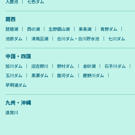
入鹿池
七色ダム
関西
琵琶湖
西の湖
生野銀山湖
東条湖
青野ダム
池原ダム
津風呂湖
合川ダム・合川貯水池
七川ダム
中国・四国
旭川ダム
旧吉野川
野村ダム
金砂湖
石手川ダム
玉川ダム
黒瀬ダム
面河ダム
鹿野川ダム
早明浦ダム
九州・沖縄
遠賀川