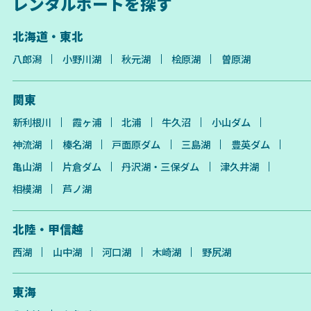
レンタルボートを探す
北海道・東北
八郎潟
小野川湖
秋元湖
桧原湖
曽原湖
関東
新利根川
霞ヶ浦
北浦
牛久沼
小山ダム
神流湖
榛名湖
戸面原ダム
三島湖
豊英ダム
亀山湖
片倉ダム
丹沢湖・三保ダム
津久井湖
相模湖
芦ノ湖
北陸・甲信越
西湖
山中湖
河口湖
木崎湖
野尻湖
東海