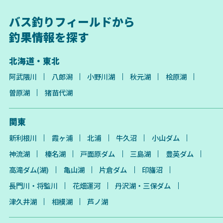
バス釣りフィールドから
釣果情報を探す
北海道・東北
阿武隈川
八郎潟
小野川湖
秋元湖
桧原湖
曽原湖
猪苗代湖
関東
新利根川
霞ヶ浦
北浦
牛久沼
小山ダム
神流湖
榛名湖
戸面原ダム
三島湖
豊英ダム
高滝ダム(湖)
亀山湖
片倉ダム
印旛沼
長門川・将監川
花畑運河
丹沢湖・三保ダム
津久井湖
相模湖
芦ノ湖