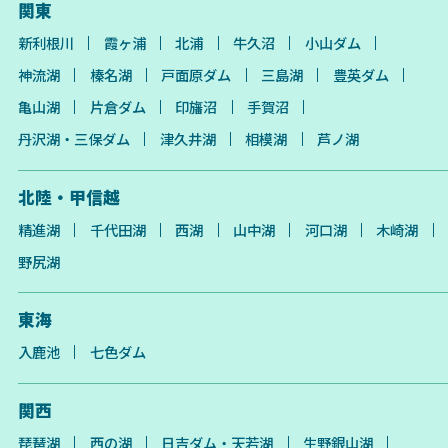
関東
新利根川
霞ヶ浦
北浦
牛久沼
小山ダム
神流湖
榛名湖
戸面原ダム
三島湖
豊英ダム
亀山湖
片倉ダム
印旛沼
手賀沼
丹沢湖・三保ダム
津久井湖
相模湖
芦ノ湖
北陸・甲信越
精進湖
千代田湖
西湖
山中湖
河口湖
木崎湖
野尻湖
東海
入鹿池
七色ダム
関西
琵琶湖
西の湖
日吉ダム・天若湖
生野銀山湖