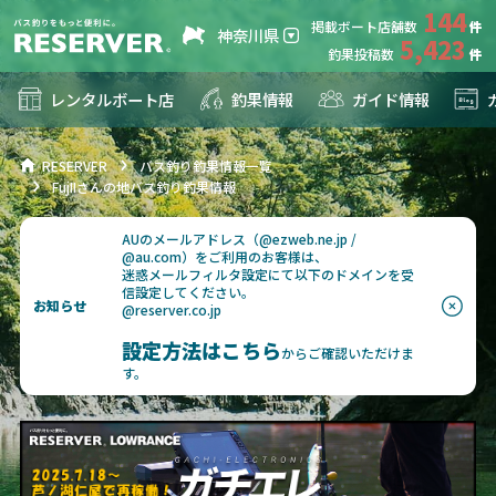
144
掲載ボート店舗数
神奈川県
5,423
釣果投稿数
レンタルボート店
釣果情報
ガイド情報
RESERVER
バス釣り釣果情報一覧
FujIIさんの地バス釣り釣果情報
AUのメールアドレス（@ezweb.ne.jp /
@au.com）をご利用のお客様は、
迷惑メールフィルタ設定にて以下のドメインを受
信設定してください。
お知らせ
@reserver.co.jp
設定方法はこちら
からご確認いただけま
す。