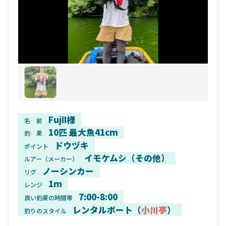
FujII様
名 前
10匹 最大魚41cm
釣 果
ドウヅキ
ポイント
イモケムシ（その他）
ルアー（メーカー）
ノーシンカー
リグ
1m
レンジ
7:00-8:00
良い釣果の時間帯
レンタルボート（
小川亭
）
釣りのスタイル