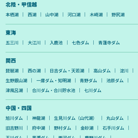
北陸・甲信越
本栖湖
西湖
山中湖
河口湖
木崎湖
野尻湖
東海
五三川
大江川
入鹿池
七色ダム
青蓮寺ダム
関西
琵琶湖
西の湖
日吉ダム・天若湖
高山ダム
淀川
生野銀山湖
一庫ダム・知明湖
青野ダム
池原ダム
津風呂湖
合川ダム・合川貯水池
七川ダム
中国・四国
旭川ダム
神龍湖
生見川ダム（山代湖）
丸山ダム
旧吉野川
府中湖
野村ダム
金砂湖
石手川ダム
玉川ダム
黒瀬ダム
面河ダム
鹿野川ダム