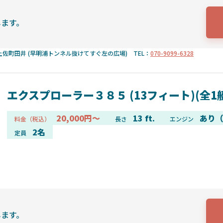
します。
佐町田井 (早明浦トンネル抜けてすぐ左の広場) TEL：
070-9099-6328
エクスプローラー３８５ (13フィート)(全1
20,000円～
13 ft.
あり（
料金（税込）
長さ
エンジン
2名
定員
します。