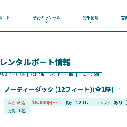
ボート
予約キャンセル
釣果情報
営
レンタルボート情報
アルミボート 4艇
和船 0艇
バスボート 4艇
スロープ 0艇
ノーティーダック (12フィート)(全1艇)
アルミ
16,000円～
12 ft.
あり（
料金（税込）
長さ
エンジン
1名
定員