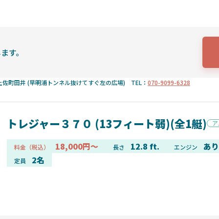
します。
佐町田井 (早明浦トンネル抜けてすぐ左の広場) TEL：
070-9099-6328
トレジャー３７０ (13フィート弱)(全1艇)
ア
18,000円～
12.8 ft.
あり
料金（税込）
長さ
エンジン
2名
定員