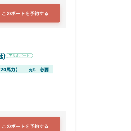
このボートを予約する
艇)
アルミボート
20馬力）
必要
免許
このボートを予約する