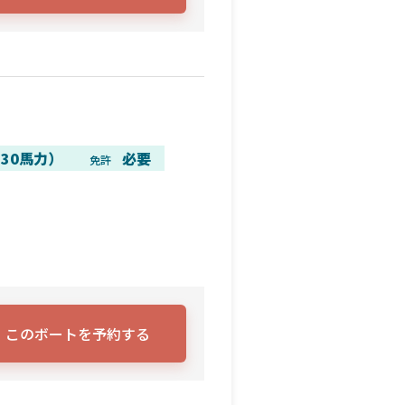
30馬力）
必要
免許
このボートを予約する