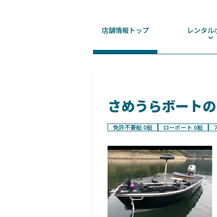
店舗情報トップ
レンタル
さめうらボートの
免許不要艇 0艇
ローボート 0艇