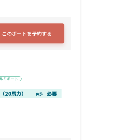
このボートを予約する
ルミボート
（20馬力）
必要
免許