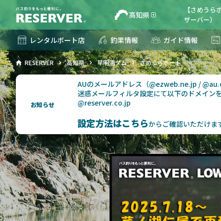
【さめうらボ
高知県
ザーバー）
レンタルボート店
釣果情報
ガイド情報
RESERVER
高知県
早明浦ダム
さめうらボート
AUのメールアドレス（@ezweb.ne.jp / @
迷惑メールフィルタ設定にて以下のドメイン
@reserver.co.jp
お知らせ
設定方法はこちら
からご確認いただけま