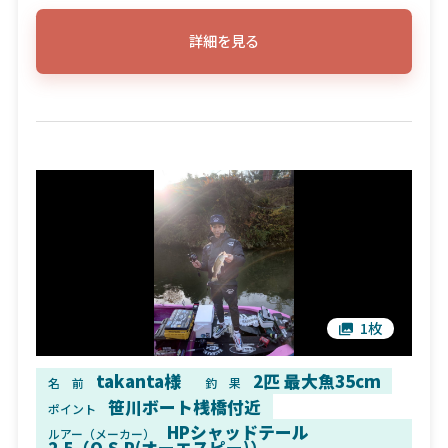
詳細を見る
1枚
takanta様
2匹 最大魚35cm
名 前
釣 果
笹川ボート桟橋付近
ポイント
HPシャッドテール
ルアー（メーカー）