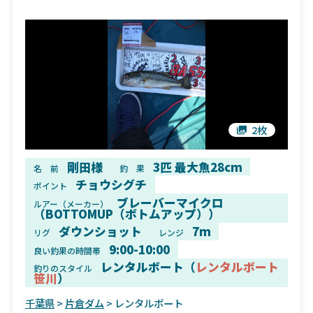
2枚
剛田様
3匹 最大魚28cm
名 前
釣 果
チョウシグチ
ポイント
ブレーバーマイクロ
ルアー（メーカー）
（BOTTOMUP（ボトムアップ））
ダウンショット
7m
リグ
レンジ
9:00-10:00
良い釣果の時間帯
レンタルボート（
レンタルボート
釣りのスタイル
笹川
）
千葉県
>
片倉ダム
> レンタルボート