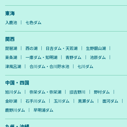
東海
入鹿池
七色ダム
関西
琵琶湖
西の湖
日吉ダム・天若湖
生野銀山湖
東条湖
一庫ダム・知明湖
青野ダム
池原ダム
津風呂湖
合川ダム・合川貯水池
七川ダム
中国・四国
旭川ダム
弥栄ダム・弥栄湖
旧吉野川
野村ダム
金砂湖
石手川ダム
玉川ダム
黒瀬ダム
面河ダム
鹿野川ダム
早明浦ダム
九州・沖縄