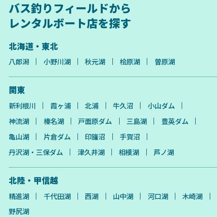
バス釣りフィールドから
レンタルボート店を探す
北海道・東北
八郎潟
小野川湖
秋元湖
桧原湖
曽原湖
関東
新利根川
霞ヶ浦
北浦
牛久沼
小山ダム
神流湖
榛名湖
戸面原ダム
三島湖
豊英ダム
亀山湖
片倉ダム
印旛沼
手賀沼
丹沢湖・三保ダム
津久井湖
相模湖
芦ノ湖
北陸・甲信越
精進湖
千代田湖
西湖
山中湖
河口湖
木崎湖
野尻湖