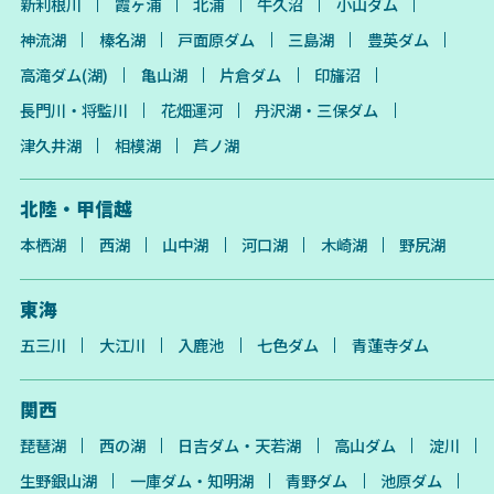
新利根川
霞ヶ浦
北浦
牛久沼
小山ダム
神流湖
榛名湖
戸面原ダム
三島湖
豊英ダム
高滝ダム(湖)
亀山湖
片倉ダム
印旛沼
長門川・将監川
花畑運河
丹沢湖・三保ダム
津久井湖
相模湖
芦ノ湖
北陸・甲信越
本栖湖
西湖
山中湖
河口湖
木崎湖
野尻湖
東海
五三川
大江川
入鹿池
七色ダム
青蓮寺ダム
関西
琵琶湖
西の湖
日吉ダム・天若湖
高山ダム
淀川
生野銀山湖
一庫ダム・知明湖
青野ダム
池原ダム