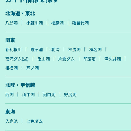
北海道・東北
八郎潟
小野川湖
桧原湖
猪苗代湖
関東
新利根川
霞ヶ浦
北浦
神流湖
榛名湖
高滝ダム(湖)
亀山湖
片倉ダム
印旛沼
津久井湖
相模湖
芦ノ湖
北陸・甲信越
西湖
山中湖
河口湖
野尻湖
東海
入鹿池
七色ダム