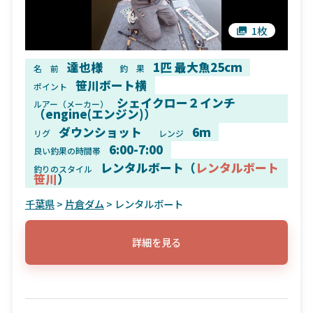
1枚
達也様
1匹 最大魚25cm
名 前
釣 果
笹川ボート横
ポイント
シェイクロー２インチ
ルアー（メーカー）
（engine(エンジン)）
ダウンショット
6m
リグ
レンジ
6:00-7:00
良い釣果の時間帯
レンタルボート（
レンタルボート
釣りのスタイル
笹川
）
千葉県
>
片倉ダム
> レンタルボート
詳細を見る