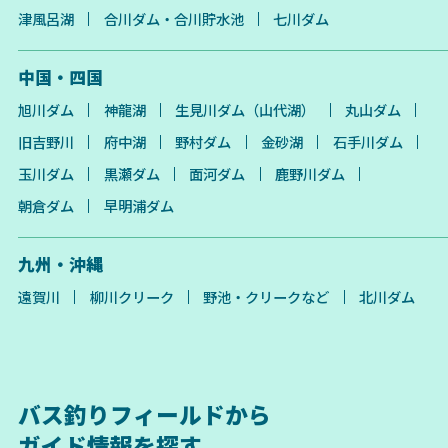
津風呂湖
合川ダム・合川貯水池
七川ダム
中国・四国
旭川ダム
神龍湖
生見川ダム（山代湖）
丸山ダム
旧吉野川
府中湖
野村ダム
金砂湖
石手川ダム
玉川ダム
黒瀬ダム
面河ダム
鹿野川ダム
朝倉ダム
早明浦ダム
九州・沖縄
遠賀川
柳川クリーク
野池・クリークなど
北川ダム
バス釣りフィールドから
ガイド情報を探す