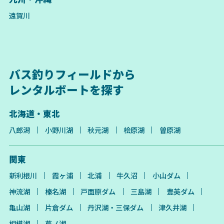
遠賀川
バス釣りフィールドから
レンタルボートを探す
北海道・東北
八郎潟
小野川湖
秋元湖
桧原湖
曽原湖
関東
新利根川
霞ヶ浦
北浦
牛久沼
小山ダム
神流湖
榛名湖
戸面原ダム
三島湖
豊英ダム
亀山湖
片倉ダム
丹沢湖・三保ダム
津久井湖
相模湖
芦ノ湖