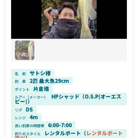
サトシ様
名 前
2匹 最大魚29cm
釣 果
片倉橋
ポイント
HPシャッド（O.S.P(オーエス
ルアー（メーカー）
ピー)）
DS
リグ
4m
レンジ
6:00-7:00
良い釣果の時間帯
レンタルボート（
レンタルボート
釣りのスタイル
笹川
）