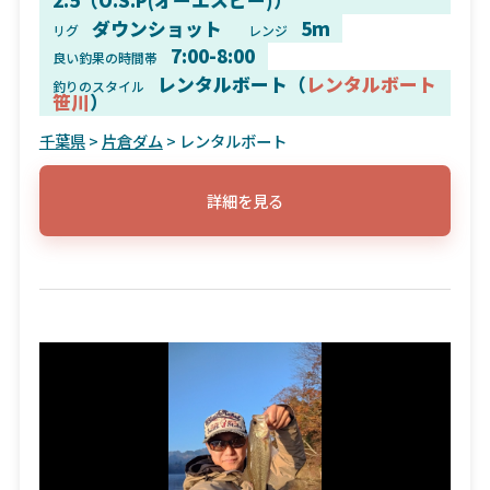
2.5（O.S.P(オーエスピー)）
ダウンショット
5m
リグ
レンジ
7:00-8:00
良い釣果の時間帯
レンタルボート（
レンタルボート
釣りのスタイル
笹川
）
千葉県
>
片倉ダム
> レンタルボート
詳細を見る