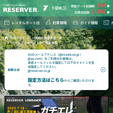
144
掲載ボート店舗数
千葉県
5,407
釣果投稿数
レンタルボート店
釣果情報
ガイド情報
RESERVER
バス釣り釣果情報一覧
サトシさんの地バス釣り釣果情報
AUのメールアドレス（@ezweb.ne.jp /
@au.com）をご利用のお客様は、
迷惑メールフィルタ設定にて以下のドメインを受
信設定してください。
お知らせ
@reserver.co.jp
設定方法はこちら
からご確認いただけま
す。