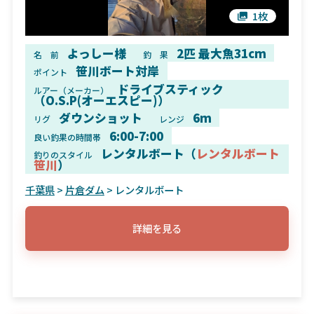
1枚
よっしー様
2匹 最大魚31cm
名 前
釣 果
笹川ボート対岸
ポイント
ドライブスティック
ルアー（メーカー）
（O.S.P(オーエスピー)）
ダウンショット
6m
リグ
レンジ
6:00-7:00
良い釣果の時間帯
レンタルボート（
レンタルボート
釣りのスタイル
笹川
）
千葉県
>
片倉ダム
> レンタルボート
詳細を見る