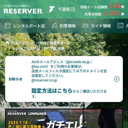
144
掲載ボート店舗数
千葉県
5,407
釣果投稿数
レンタルボート店
釣果情報
ガイド情報
RESERVER
バス釣り釣果情報一覧
ko-taさんの地バス釣り釣果情報
AUのメールアドレス（@ezweb.ne.jp /
@au.com）をご利用のお客様は、
迷惑メールフィルタ設定にて以下のドメインを受
信設定してください。
お知らせ
@reserver.co.jp
設定方法はこちら
からご確認いただけま
す。