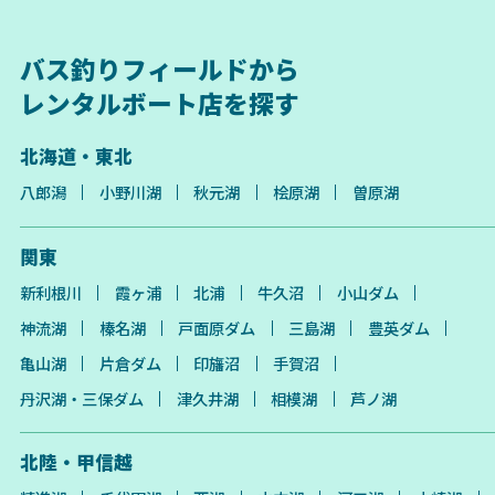
バス釣りフィールドから
レンタルボート店を探す
北海道・東北
八郎潟
小野川湖
秋元湖
桧原湖
曽原湖
関東
新利根川
霞ヶ浦
北浦
牛久沼
小山ダム
神流湖
榛名湖
戸面原ダム
三島湖
豊英ダム
亀山湖
片倉ダム
印旛沼
手賀沼
丹沢湖・三保ダム
津久井湖
相模湖
芦ノ湖
北陸・甲信越