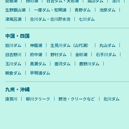
琵琶湖
西の湖
日吉ダム・天若湖
高山ダム
淀川
生野銀山湖
一庫ダム・知明湖
青野ダム
池原ダム
津風呂湖
合川ダム・合川貯水池
七川ダム
中国・四国
旭川ダム
神龍湖
生見川ダム（山代湖）
丸山ダム
旧吉野川
府中湖
野村ダム
金砂湖
石手川ダム
玉川ダム
黒瀬ダム
面河ダム
鹿野川ダム
朝倉ダム
早明浦ダム
九州・沖縄
遠賀川
柳川クリーク
野池・クリークなど
北川ダム