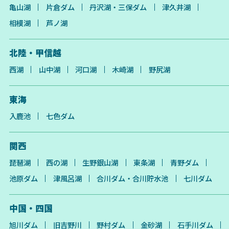
亀山湖
片倉ダム
丹沢湖・三保ダム
津久井湖
相模湖
芦ノ湖
北陸・甲信越
西湖
山中湖
河口湖
木崎湖
野尻湖
東海
入鹿池
七色ダム
関西
琵琶湖
西の湖
生野銀山湖
東条湖
青野ダム
池原ダム
津風呂湖
合川ダム・合川貯水池
七川ダム
中国・四国
旭川ダム
旧吉野川
野村ダム
金砂湖
石手川ダム