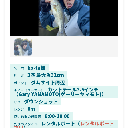
ko-ta様
名 前
3匹 最大魚32cm
釣 果
ダムサイト周辺
ポイント
カットテール3.5インチ
ルアー（メーカー）
（Gary YAMAMOTO(ゲーリーヤマモト)）
ダウンショット
リグ
8m
レンジ
9:00-10:00
良い釣果の時間帯
レンタルボート（
レンタルボート
釣りのスタイル
笹川
）