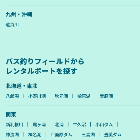
九州・沖縄
遠賀川
バス釣りフィールドから
レンタルボートを探す
北海道・東北
八郎潟
小野川湖
秋元湖
桧原湖
曽原湖
関東
新利根川
霞ヶ浦
北浦
牛久沼
小山ダム
神流湖
榛名湖
戸面原ダム
三島湖
豊英ダム