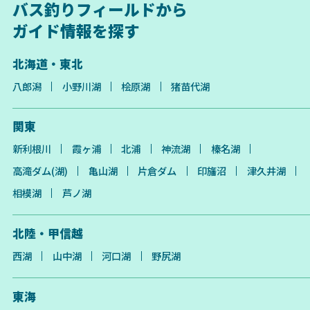
バス釣りフィールドから
ガイド情報を探す
北海道・東北
八郎潟
小野川湖
桧原湖
猪苗代湖
関東
新利根川
霞ヶ浦
北浦
神流湖
榛名湖
高滝ダム(湖)
亀山湖
片倉ダム
印旛沼
津久井湖
相模湖
芦ノ湖
北陸・甲信越
西湖
山中湖
河口湖
野尻湖
東海