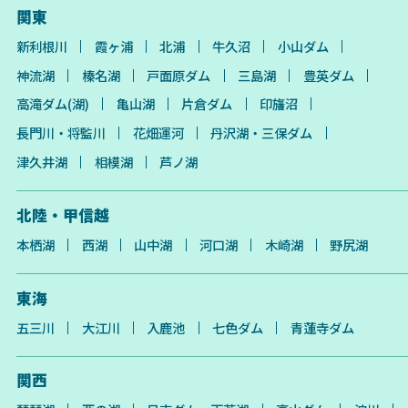
関東
新利根川
霞ヶ浦
北浦
牛久沼
小山ダム
神流湖
榛名湖
戸面原ダム
三島湖
豊英ダム
高滝ダム(湖)
亀山湖
片倉ダム
印旛沼
長門川・将監川
花畑運河
丹沢湖・三保ダム
津久井湖
相模湖
芦ノ湖
北陸・甲信越
本栖湖
西湖
山中湖
河口湖
木崎湖
野尻湖
東海
五三川
大江川
入鹿池
七色ダム
青蓮寺ダム
関西