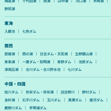
精進湖
千代田湖
西湖
山中湖
河口湖
木崎湖
野尻湖
東海
入鹿池
七色ダム
関西
琵琶湖
西の湖
日吉ダム・天若湖
生野銀山湖
東条湖
一庫ダム・知明湖
青野ダム
池原ダム
津風呂湖
合川ダム・合川貯水池
七川ダム
中国・四国
旭川ダム
弥栄ダム・弥栄湖
旧吉野川
野村ダム
金砂湖
石手川ダム
玉川ダム
黒瀬ダム
面河ダム
鹿野川ダム
早明浦ダム