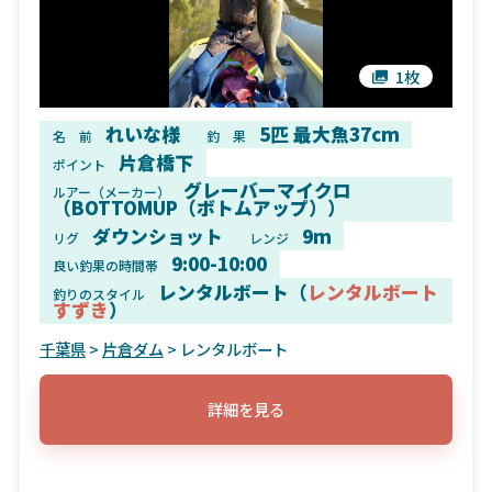
1枚
れいな様
5匹 最大魚37cm
名 前
釣 果
片倉橋下
ポイント
グレーバーマイクロ
ルアー（メーカー）
（BOTTOMUP（ボトムアップ））
ダウンショット
9m
リグ
レンジ
9:00-10:00
良い釣果の時間帯
レンタルボート（
レンタルボート
釣りのスタイル
すずき
）
千葉県
>
片倉ダム
> レンタルボート
詳細を見る