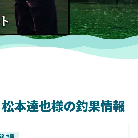
ダム 松本達也様の釣果情報
SHIMANO
SH
達也様