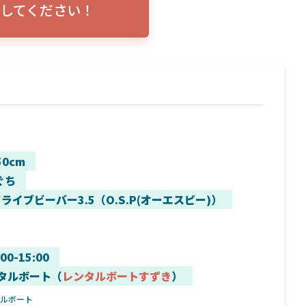
してください！
トリプルショ
ローランス イーグルアイ（EAGLE EYE）イ
エル
説！
ンプレ！ガーミンとの比較も併せてご説明い
ンバ
たします
50cm
ぐち
ライブビーバー3.5（O.S.P(オーエスピー)）
:00-15:00
タルボート（
レンタルボートすずき
）
タルボート