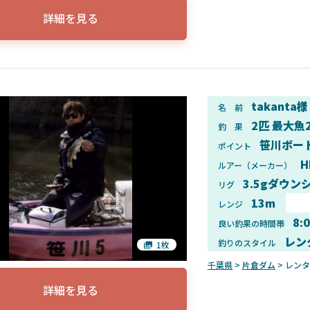
詳細を見る
takanta様
名 前
2匹 最大魚
釣 果
笹川ボー
ポイント
H
ルアー（メーカー）
3.5gダウン
リグ
13m
レンジ
8:
良い釣果の時間帯
レン
釣りのスタイル
1枚
千葉県
>
片倉ダム
> レン
詳細を見る