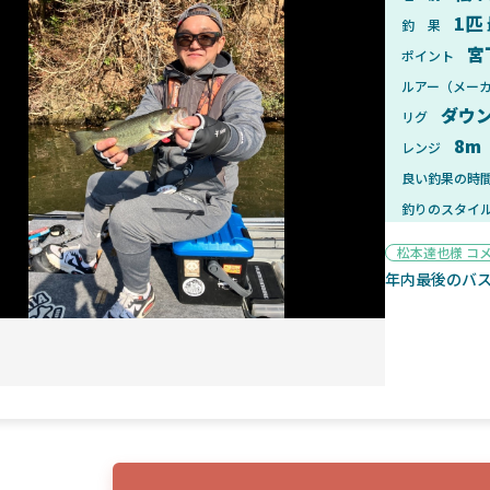
1匹
釣 果
宮
ポイント
ルアー（メー
ダウ
リグ
2025年1月28日
2025年
8m
レンジ
ンフォード！自重155gと超軽
2025年11月発売予定！DAIWA ふ
ィックとの違いも解説！
ふく魚はビッグベイト初心者におす
良い釣果の時
釣りのスタイ
松本達也様 コ
年内最後のバ
魚探
2025年7月10日
2025