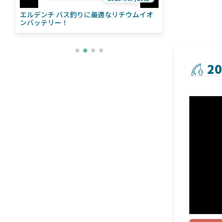
エルデンチ バス釣りに最適なリチウムイオ
ローランス「イ
い
ンバッテリー！
ライブソナーをよ
との違いも解
2