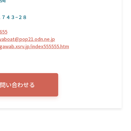
笹川
７４３−２８
655
waboat@pop21.odn.ne.jp
agawab.xsrv.jp/index555555.htm
問い合わせる