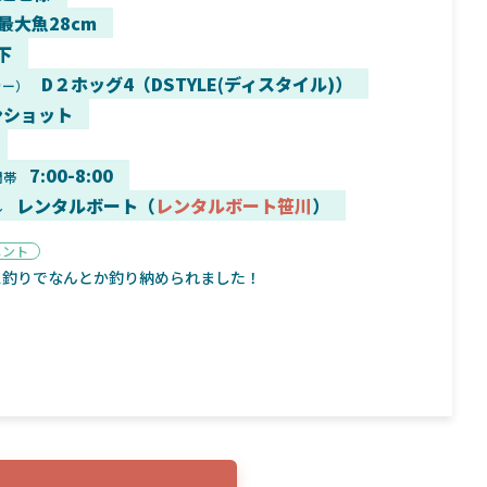
 最大魚28cm
下
D２ホッグ4（DSTYLE(ディスタイル)）
カー）
ンショット
9月16日
2025年2月2日
く魚／ちび
シマノ25コンプレックス XR！ライトリグを
シマノ
すめ！
意のままに！24ヴァンフォードとの違いも
量！
7:00-8:00
間帯
解説！
レンタルボート（
レンタルボート笹川
）
ル
メント
ス釣りでなんとか釣り納められました！
魚探
バ
年3月7日
2026年4月16日