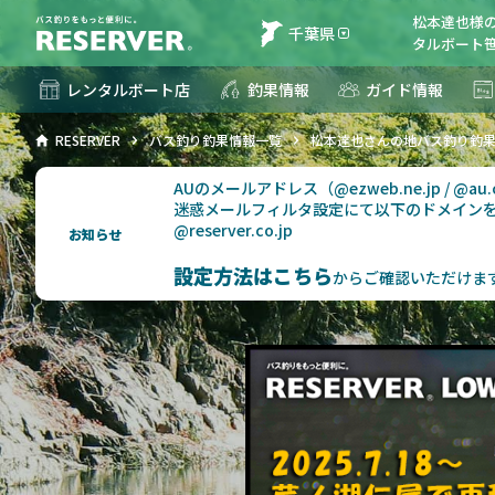
松本達也様
千葉県
タルボート笹
レンタルボート店
釣果情報
ガイド情報
RESERVER
バス釣り釣果情報一覧
松本達也さんの地バス釣り釣
AUのメールアドレス（@ezweb.ne.jp / @
迷惑メールフィルタ設定にて以下のドメイン
@reserver.co.jp
お知らせ
設定方法はこちら
からご確認いただけま