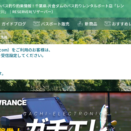
のバス釣り釣果情報！千葉県-片倉ダムのバス釣りレンタルボート店「レン
川」｜RESERVER(リザーバー）
ガイドブログ
バスボート販売
新商品
おすすめ
果情報
au.com）をご利用のお客様は、
を受信設定してください。
す。