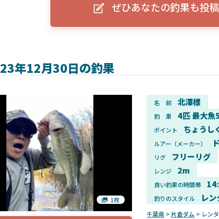
ぜひあなたの釣果も投稿
ーグルアイ（EAGLE EYE）」
ELowrance EAGLE 7/9インチ 
り身近に！HOOK REVEAL
ットHD！EAGLE EYEとの違いも解
説！
023年12月30日の釣果
北澤様
名 前
4匹 最大魚
釣 果
ちょうし
ポイント
ド
ルアー（メーカー）
フリーリグ
リグ
2m
レンジ
14
良い釣果の時間帯
レン
釣りのスタイル
1枚
千葉県
>
片倉ダム
> レン