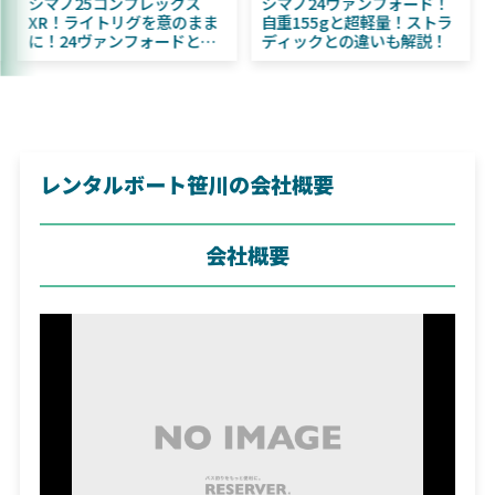
2025年11月発売予定！
シマノ25コンプレックス
シ
DAIWA ふく魚／ちびふく魚
XR！ライトリグを意のまま
自
はビッグベイト初心者にお
に！24ヴァンフォードとの
デ
すすめ！
違いも解説！
レンタルボート笹川の会社概要
会社概要