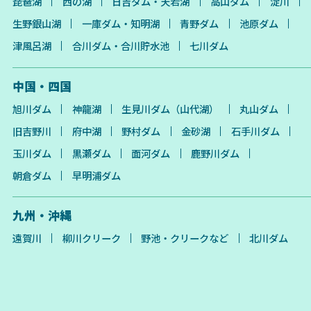
琵琶湖
西の湖
日吉ダム・天若湖
高山ダム
淀川
生野銀山湖
一庫ダム・知明湖
青野ダム
池原ダム
津風呂湖
合川ダム・合川貯水池
七川ダム
中国・四国
旭川ダム
神龍湖
生見川ダム（山代湖）
丸山ダム
旧吉野川
府中湖
野村ダム
金砂湖
石手川ダム
玉川ダム
黒瀬ダム
面河ダム
鹿野川ダム
朝倉ダム
早明浦ダム
九州・沖縄
遠賀川
柳川クリーク
野池・クリークなど
北川ダム