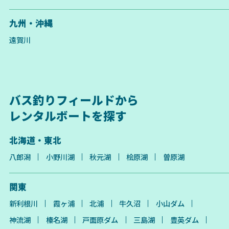
九州・沖縄
遠賀川
バス釣りフィールドから
レンタルボートを探す
北海道・東北
八郎潟
小野川湖
秋元湖
桧原湖
曽原湖
関東
新利根川
霞ヶ浦
北浦
牛久沼
小山ダム
神流湖
榛名湖
戸面原ダム
三島湖
豊英ダム