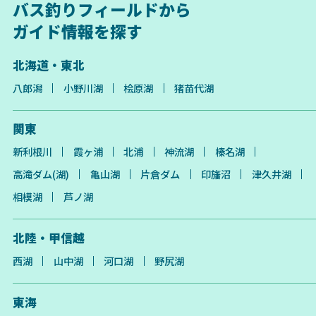
バス釣りフィールドから
ガイド情報を探す
北海道・東北
八郎潟
小野川湖
桧原湖
猪苗代湖
関東
新利根川
霞ヶ浦
北浦
神流湖
榛名湖
高滝ダム(湖)
亀山湖
片倉ダム
印旛沼
津久井湖
相模湖
芦ノ湖
北陸・甲信越
西湖
山中湖
河口湖
野尻湖
東海