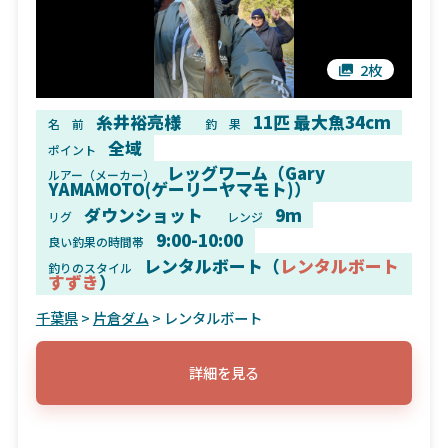
2枚
糸井裕亮様
11匹 最大魚34cm
名 前
釣 果
全域
ポイント
レッグワーム（Gary
ルアー（メーカー）
YAMAMOTO(ゲーリーヤマモト)）
ダウンショット
9m
リグ
レンジ
9:00-10:00
良い釣果の時間帯
レンタルボート（
レンタルボート
釣りのスタイル
すずき
）
千葉県
>
片倉ダム
> レンタルボート
詳細を見る