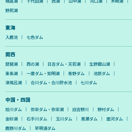
精進湖
千代田湖
西湖
山中湖
河口湖
木崎湖
野尻湖
東海
入鹿池
七色ダム
関西
琵琶湖
西の湖
日吉ダム・天若湖
生野銀山湖
東条湖
一庫ダム・知明湖
青野ダム
池原ダム
津風呂湖
合川ダム・合川貯水池
七川ダム
中国・四国
旭川ダム
弥栄ダム・弥栄湖
旧吉野川
野村ダム
金砂湖
石手川ダム
玉川ダム
黒瀬ダム
面河ダム
鹿野川ダム
早明浦ダム