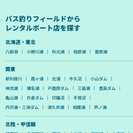
バス釣りフィールドから
レンタルボート店を探す
北海道・東北
八郎潟
小野川湖
秋元湖
桧原湖
曽原湖
関東
新利根川
霞ヶ浦
北浦
牛久沼
小山ダム
神流湖
榛名湖
戸面原ダム
三島湖
豊英ダム
亀山湖
片倉ダム
印旛沼
手賀沼
丹沢湖・三保ダム
津久井湖
相模湖
芦ノ湖
北陸・甲信越