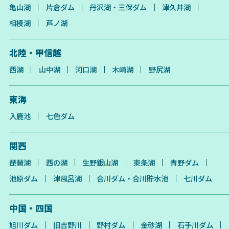
亀山湖
片倉ダム
丹沢湖・三保ダム
津久井湖
相模湖
芦ノ湖
北陸・甲信越
西湖
山中湖
河口湖
木崎湖
野尻湖
東海
入鹿池
七色ダム
関西
琵琶湖
西の湖
生野銀山湖
東条湖
青野ダム
池原ダム
津風呂湖
合川ダム・合川貯水池
七川ダム
中国・四国
旭川ダム
旧吉野川
野村ダム
金砂湖
石手川ダム