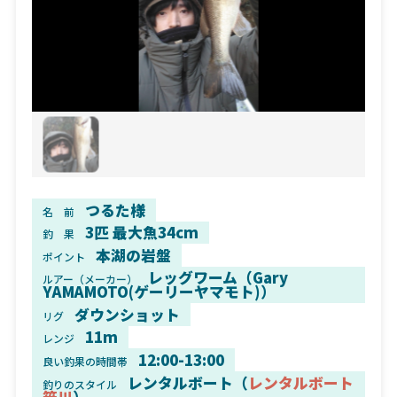
つるた様
名 前
3匹 最大魚34cm
釣 果
本湖の岩盤
ポイント
レッグワーム（Gary
ルアー（メーカー）
YAMAMOTO(ゲーリーヤマモト)）
ダウンショット
リグ
11m
レンジ
12:00-13:00
良い釣果の時間帯
レンタルボート（
レンタルボート
釣りのスタイル
笹川
）