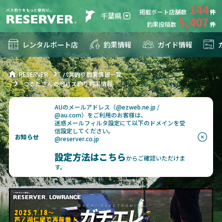
144
掲載ボート店舗数
千葉県
5,407
釣果投稿数
レンタルボート店
釣果情報
ガイド情報
RESERVER
バス釣り釣果情報一覧
つるたさんの地バス釣り釣果情報
AUのメールアドレス（@ezweb.ne.jp /
@au.com）をご利用のお客様は、
迷惑メールフィルタ設定にて以下のドメインを受
信設定してください。
お知らせ
@reserver.co.jp
設定方法はこちら
からご確認いただけま
す。