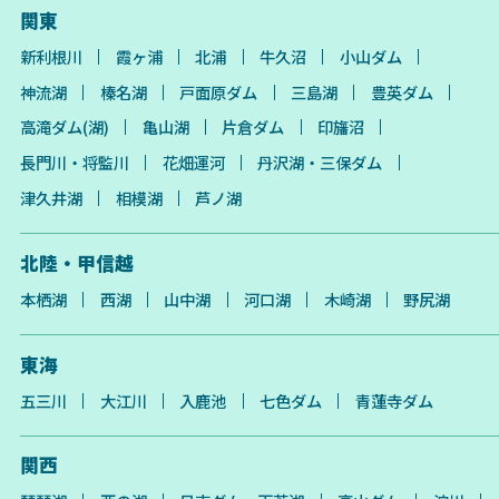
関東
新利根川
霞ヶ浦
北浦
牛久沼
小山ダム
神流湖
榛名湖
戸面原ダム
三島湖
豊英ダム
高滝ダム(湖)
亀山湖
片倉ダム
印旛沼
長門川・将監川
花畑運河
丹沢湖・三保ダム
津久井湖
相模湖
芦ノ湖
北陸・甲信越
本栖湖
西湖
山中湖
河口湖
木崎湖
野尻湖
東海
五三川
大江川
入鹿池
七色ダム
青蓮寺ダム
関西