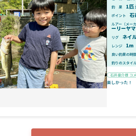
1匹
釣 果
石
ポイント
ルアー（メー
ーリーヤマ
2025年1月28日
2025年
ネイ
リグ
ンフォード！自重155gと超軽
2025年11月発売予定！DAIWA ふ
1m
レンジ
ィックとの違いも解説！
ふく魚はビッグベイト初心者におす
良い釣果の時
釣りのスタイ
石井豪介様 コ
楽しかった！
魚探
2025年7月10日
2025