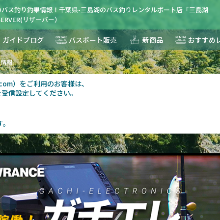
のバス釣り釣果情報！千葉県-三島湖のバス釣りレンタルボート店「三島湖
ERVER(リザーバー）
ガイドブログ
バスボート販売
新商品
おすすめ
果情報
au.com）をご利用のお客様は、
を受信設定してください。
す。