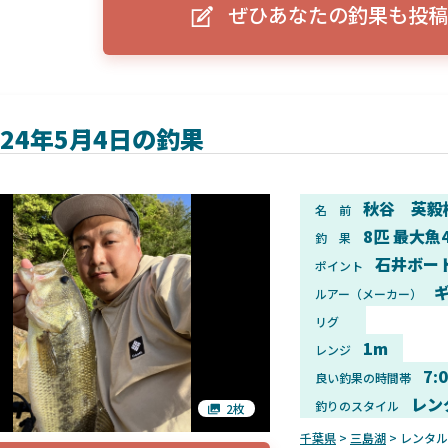
ぜひあなたの釣果も投稿
ーグルアイ（EAGLE EYE）」
ELowrance EAGLE 7/9インチ 
り身近に！HOOK REVEAL
ットHD！EAGLE EYEとの違いも解
説！
024年5月4日の釣果
秋谷 英毅
名 前
8匹 最大魚
釣 果
石井ボー
ポイント
ギ
ルアー（メーカー）
リグ
1m
レンジ
7:
良い釣果の時間帯
レン
釣りのスタイル
2枚
千葉県
>
三島湖
> レンタ