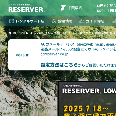
石井豪介様
千葉県
石井」｜RES
レンタルボート店
釣果情報
ガイド情報
RESERVER
バス釣り釣果情報一覧
石井豪介さんの地バス釣り釣
AUのメールアドレス（@ezweb.ne.jp / @
迷惑メールフィルタ設定にて以下のドメイン
@reserver.co.jp
お知らせ
設定方法はこちら
からご確認いただけま