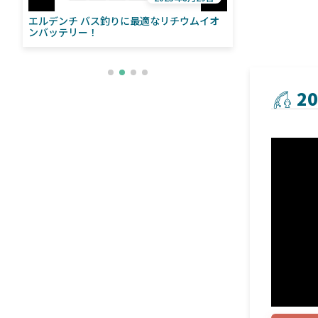
エルデンチ バス釣りに最適なリチウムイオ
ローランス「イ
い
ンバッテリー！
ライブソナーをよ
との違いも解
2