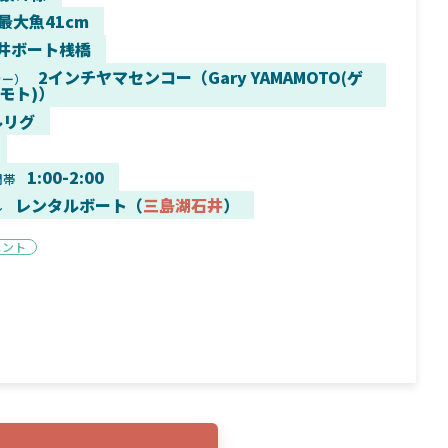
 最大魚41cm
井ボート桟橋
2インチヤマセンコー（Gary YAMAMOTO(ゲ
カー）
モト)）
9月16日
2025年2月2日
ルリグ
く魚／ちび
シマノ25コンプレックス XR！ライトリグを
シマノ
すめ！
意のままに！24ヴァンフォードとの違いも
量！
解説！
1:00-2:00
間帯
レンタルボート（
三島湖石井
）
ル
メント
魚探
バ
年3月7日
2026年4月16日