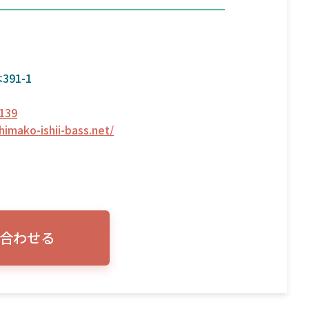
91-1
139
himako-ishii-bass.net/
合わせる