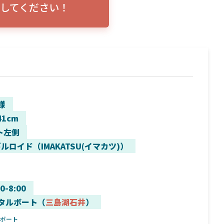
してください！
トリプルショ
ローランス イーグルアイ（EAGLE EYE）イ
エル
説！
ンプレ！ガーミンとの比較も併せてご説明い
ンバ
たします
様
41cm
ト左側
ルロイド（IMAKATSU(イマカツ)）
00-8:00
タルボート（
三島湖石井
）
ルボート