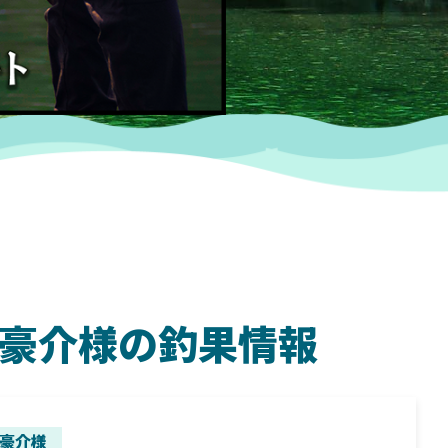
石井豪介様の釣果情報
SHIMANO
SH
豪介様