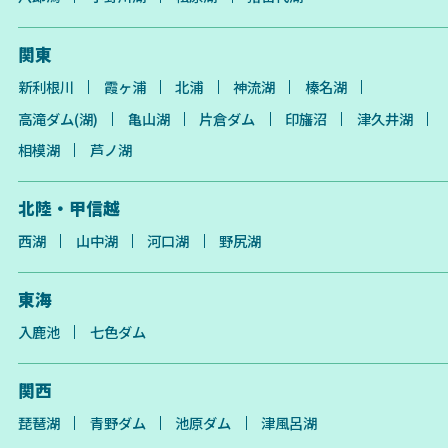
関東
新利根川
霞ヶ浦
北浦
神流湖
榛名湖
高滝ダム(湖)
亀山湖
片倉ダム
印旛沼
津久井湖
相模湖
芦ノ湖
北陸・甲信越
西湖
山中湖
河口湖
野尻湖
東海
入鹿池
七色ダム
関西
琵琶湖
青野ダム
池原ダム
津風呂湖