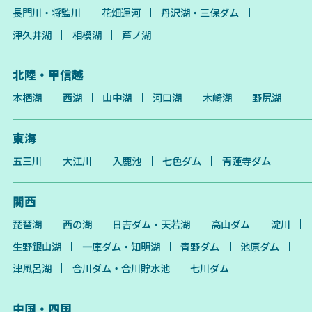
長門川・将監川
花畑運河
丹沢湖・三保ダム
津久井湖
相模湖
芦ノ湖
北陸・甲信越
本栖湖
西湖
山中湖
河口湖
木崎湖
野尻湖
東海
五三川
大江川
入鹿池
七色ダム
青蓮寺ダム
関西
琵琶湖
西の湖
日吉ダム・天若湖
高山ダム
淀川
生野銀山湖
一庫ダム・知明湖
青野ダム
池原ダム
津風呂湖
合川ダム・合川貯水池
七川ダム
中国・四国