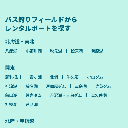
バス釣りフィールドから
レンタルボートを探す
北海道・東北
八郎潟
小野川湖
秋元湖
桧原湖
曽原湖
関東
新利根川
霞ヶ浦
北浦
牛久沼
小山ダム
神流湖
榛名湖
戸面原ダム
三島湖
豊英ダム
亀山湖
片倉ダム
丹沢湖・三保ダム
津久井湖
相模湖
芦ノ湖
北陸・甲信越