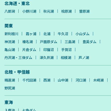
北海道・東北
八郎潟
小野川湖
秋元湖
桧原湖
曽原湖
関東
新利根川
霞ヶ浦
北浦
牛久沼
小山ダム
神流湖
榛名湖
戸面原ダム
三島湖
豊英ダム
亀山湖
片倉ダム
印旛沼
手賀沼
丹沢湖・三保ダム
津久井湖
相模湖
芦ノ湖
北陸・甲信越
精進湖
千代田湖
西湖
山中湖
河口湖
木崎湖
野尻湖
東海
入鹿池
七色ダム