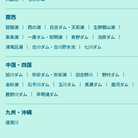
関西
琵琶湖
西の湖
日吉ダム・天若湖
生野銀山湖
東条湖
一庫ダム・知明湖
青野ダム
池原ダム
津風呂湖
合川ダム・合川貯水池
七川ダム
中国・四国
旭川ダム
弥栄ダム・弥栄湖
旧吉野川
野村ダム
金砂湖
石手川ダム
玉川ダム
黒瀬ダム
面河ダム
鹿野川ダム
早明浦ダム
九州・沖縄
遠賀川