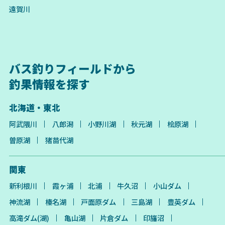
遠賀川
バス釣りフィールドから
釣果情報を探す
北海道・東北
阿武隈川
八郎潟
小野川湖
秋元湖
桧原湖
曽原湖
猪苗代湖
関東
新利根川
霞ヶ浦
北浦
牛久沼
小山ダム
神流湖
榛名湖
戸面原ダム
三島湖
豊英ダム
高滝ダム(湖)
亀山湖
片倉ダム
印旛沼