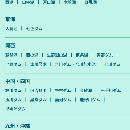
西湖
山中湖
河口湖
木崎湖
野尻湖
東海
入鹿池
七色ダム
関西
琵琶湖
西の湖
生野銀山湖
東条湖
青野ダム
池原ダム
津風呂湖
合川ダム・合川貯水池
七川ダム
中国・四国
旭川ダム
旧吉野川
野村ダム
金砂湖
石手川ダム
玉川ダム
黒瀬ダム
面河ダム
鹿野川ダム
早明浦ダム
九州・沖縄