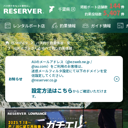
144
掲載ボート店舗数
千葉県
5,407
釣果投稿数
レンタルボート店
釣果情報
ガイド情報
RESERVER
バス釣り釣果情報一覧
NLR ホクトさんの地バス釣り釣果情報
AUのメールアドレス（@ezweb.ne.jp /
@au.com）をご利用のお客様は、
迷惑メールフィルタ設定にて以下のドメインを受
信設定してください。
お知らせ
@reserver.co.jp
設定方法はこちら
からご確認いただけま
す。