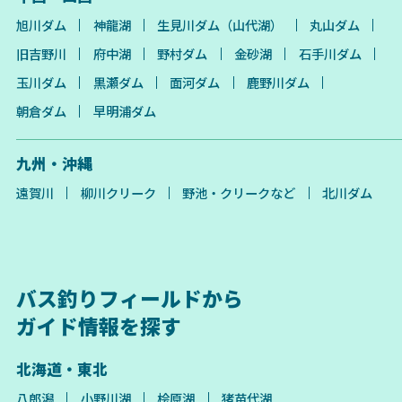
旭川ダム
神龍湖
生見川ダム（山代湖）
丸山ダム
旧吉野川
府中湖
野村ダム
金砂湖
石手川ダム
玉川ダム
黒瀬ダム
面河ダム
鹿野川ダム
朝倉ダム
早明浦ダム
九州・沖縄
遠賀川
柳川クリーク
野池・クリークなど
北川ダム
バス釣りフィールドから
ガイド情報を探す
北海道・東北
八郎潟
小野川湖
桧原湖
猪苗代湖