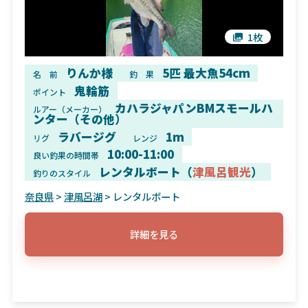
1枚
りんか様
5匹 最大魚54cm
名 前
釣 果
鬼輪筋
ポイント
カハラジャパンBMスモールハ
ルアー（メーカー）
ンター（その他）
ラバージグ
1m
リグ
レンジ
10:00-11:00
良い釣果の時間帯
レンタルボート（
津風呂観光
）
釣りのスタイル
奈良県
>
津風呂湖
> レンタルボート
詳細を見る