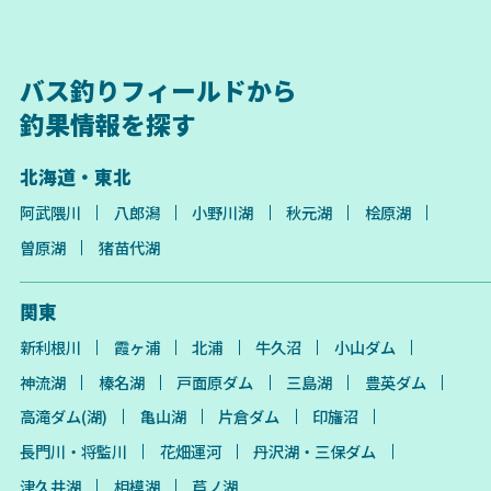
バス釣りフィールドから
釣果情報を探す
北海道・東北
阿武隈川
八郎潟
小野川湖
秋元湖
桧原湖
曽原湖
猪苗代湖
関東
新利根川
霞ヶ浦
北浦
牛久沼
小山ダム
神流湖
榛名湖
戸面原ダム
三島湖
豊英ダム
高滝ダム(湖)
亀山湖
片倉ダム
印旛沼
長門川・将監川
花畑運河
丹沢湖・三保ダム
津久井湖
相模湖
芦ノ湖