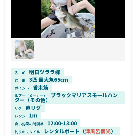
明日ツララ様
名 前
3匹 最大魚65cm
釣 果
香束筋
ポイント
ブラックマリアスモールハン
ルアー（メーカー）
ター（その他）
直リグ
リグ
1m
レンジ
12:00-13:00
良い釣果の時間帯
レンタルボート（
津風呂観光
）
釣りのスタイル