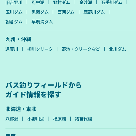
旧吉野川
府中湖
野村ダム
金砂湖
石手川ダム
玉川ダム
黒瀬ダム
面河ダム
鹿野川ダム
朝倉ダム
早明浦ダム
九州・沖縄
遠賀川
柳川クリーク
野池・クリークなど
北川ダム
バス釣りフィールドから
ガイド情報を探す
北海道・東北
八郎潟
小野川湖
桧原湖
猪苗代湖