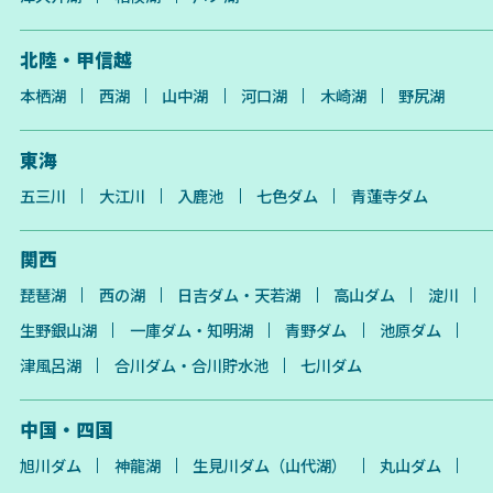
北陸・甲信越
本栖湖
西湖
山中湖
河口湖
木崎湖
野尻湖
東海
五三川
大江川
入鹿池
七色ダム
青蓮寺ダム
関西
琵琶湖
西の湖
日吉ダム・天若湖
高山ダム
淀川
生野銀山湖
一庫ダム・知明湖
青野ダム
池原ダム
津風呂湖
合川ダム・合川貯水池
七川ダム
中国・四国
旭川ダム
神龍湖
生見川ダム（山代湖）
丸山ダム