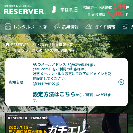
144
掲載ボート店舗数
奈良県
5,407
釣果投稿数
レンタルボート店
釣果情報
ガイド情報
RESERVER
バス釣り釣果情報一覧
明日ツララさんの地バス釣り釣果情報
AUのメールアドレス（@ezweb.ne.jp /
@au.com）をご利用のお客様は、
迷惑メールフィルタ設定にて以下のドメインを受
信設定してください。
お知らせ
@reserver.co.jp
設定方法はこちら
からご確認いただけま
す。