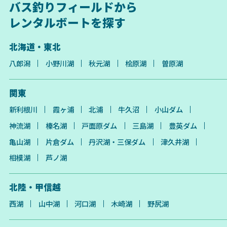
バス釣りフィールドから
レンタルボートを探す
北海道・東北
八郎潟
小野川湖
秋元湖
桧原湖
曽原湖
関東
新利根川
霞ヶ浦
北浦
牛久沼
小山ダム
神流湖
榛名湖
戸面原ダム
三島湖
豊英ダム
亀山湖
片倉ダム
丹沢湖・三保ダム
津久井湖
相模湖
芦ノ湖
北陸・甲信越
西湖
山中湖
河口湖
木崎湖
野尻湖