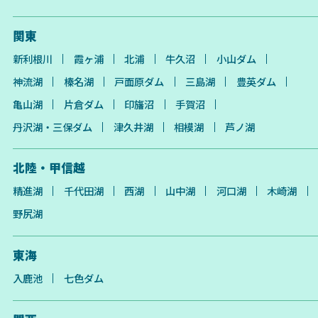
関東
新利根川
霞ヶ浦
北浦
牛久沼
小山ダム
神流湖
榛名湖
戸面原ダム
三島湖
豊英ダム
亀山湖
片倉ダム
印旛沼
手賀沼
丹沢湖・三保ダム
津久井湖
相模湖
芦ノ湖
北陸・甲信越
精進湖
千代田湖
西湖
山中湖
河口湖
木崎湖
野尻湖
東海
入鹿池
七色ダム