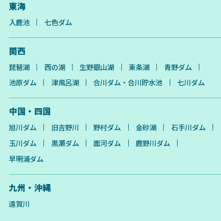
東海
入鹿池
七色ダム
関西
琵琶湖
西の湖
生野銀山湖
東条湖
青野ダム
池原ダム
津風呂湖
合川ダム・合川貯水池
七川ダム
中国・四国
旭川ダム
旧吉野川
野村ダム
金砂湖
石手川ダム
玉川ダム
黒瀬ダム
面河ダム
鹿野川ダム
早明浦ダム
九州・沖縄
遠賀川