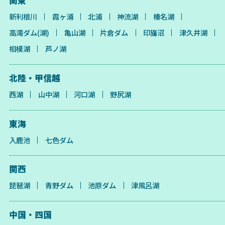
関東
新利根川
霞ヶ浦
北浦
神流湖
榛名湖
高滝ダム(湖)
亀山湖
片倉ダム
印旛沼
津久井湖
相模湖
芦ノ湖
北陸・甲信越
西湖
山中湖
河口湖
野尻湖
東海
入鹿池
七色ダム
関西
琵琶湖
青野ダム
池原ダム
津風呂湖
中国・四国