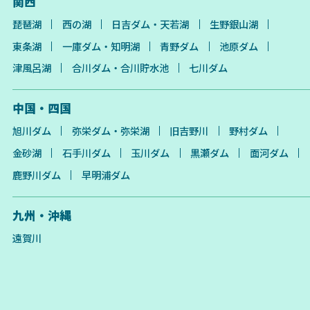
関西
琵琶湖
西の湖
日吉ダム・天若湖
生野銀山湖
東条湖
一庫ダム・知明湖
青野ダム
池原ダム
津風呂湖
合川ダム・合川貯水池
七川ダム
中国・四国
旭川ダム
弥栄ダム・弥栄湖
旧吉野川
野村ダム
金砂湖
石手川ダム
玉川ダム
黒瀬ダム
面河ダム
鹿野川ダム
早明浦ダム
九州・沖縄
遠賀川