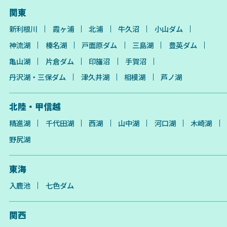
関東
新利根川
霞ヶ浦
北浦
牛久沼
小山ダム
神流湖
榛名湖
戸面原ダム
三島湖
豊英ダム
亀山湖
片倉ダム
印旛沼
手賀沼
丹沢湖・三保ダム
津久井湖
相模湖
芦ノ湖
北陸・甲信越
精進湖
千代田湖
西湖
山中湖
河口湖
木崎湖
野尻湖
東海
入鹿池
七色ダム
関西