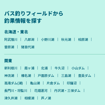
バス釣りフィールドから
釣果情報を探す
北海道・東北
阿武隈川
八郎潟
小野川湖
秋元湖
桧原湖
曽原湖
猪苗代湖
関東
新利根川
霞ヶ浦
北浦
牛久沼
小山ダム
神流湖
榛名湖
戸面原ダム
三島湖
豊英ダム
高滝ダム(湖)
亀山湖
片倉ダム
印旛沼
長門川・将監川
花畑運河
丹沢湖・三保ダム
津久井湖
相模湖
芦ノ湖