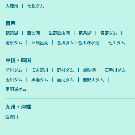
入鹿池
七色ダム
関西
琵琶湖
西の湖
生野銀山湖
東条湖
青野ダム
池原ダム
津風呂湖
合川ダム・合川貯水池
七川ダム
中国・四国
旭川ダム
旧吉野川
野村ダム
金砂湖
石手川ダム
玉川ダム
黒瀬ダム
面河ダム
鹿野川ダム
早明浦ダム
九州・沖縄
遠賀川