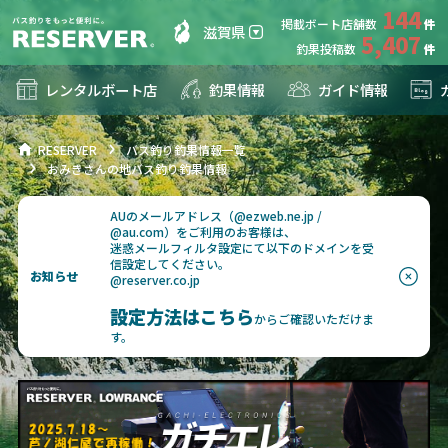
144
掲載ボート店舗数
滋賀県
5,407
釣果投稿数
レンタルボート店
釣果情報
ガイド情報
RESERVER
バス釣り釣果情報一覧
おみきさんの地バス釣り釣果情報
AUのメールアドレス（@ezweb.ne.jp /
@au.com）をご利用のお客様は、
迷惑メールフィルタ設定にて以下のドメインを受
信設定してください。
お知らせ
@reserver.co.jp
設定方法はこちら
からご確認いただけま
す。