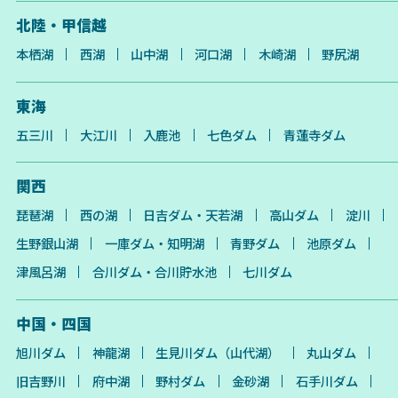
北陸・甲信越
本栖湖
西湖
山中湖
河口湖
木崎湖
野尻湖
東海
五三川
大江川
入鹿池
七色ダム
青蓮寺ダム
関西
琵琶湖
西の湖
日吉ダム・天若湖
高山ダム
淀川
生野銀山湖
一庫ダム・知明湖
青野ダム
池原ダム
津風呂湖
合川ダム・合川貯水池
七川ダム
中国・四国
旭川ダム
神龍湖
生見川ダム（山代湖）
丸山ダム
旧吉野川
府中湖
野村ダム
金砂湖
石手川ダム