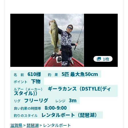
1枚
610様
5匹 最大魚50cm
名 前
釣 果
下物
ポイント
ギーラカンス（DSTYLE(ディ
ルアー（メーカー）
スタイル)）
フリーリグ
3m
リグ
レンジ
8:00-9:00
良い釣果の時間帯
レンタルボート（琵琶湖）
釣りのスタイル
滋賀県
>
琵琶湖
> レンタルボート