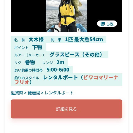
1枚
大木様
1匹 最大魚54cm
名 前
釣 果
下物
ポイント
グラスピース（その他）
ルアー（メーカー）
巻物
2m
リグ
レンジ
5:00-6:00
良い釣果の時間帯
レンタルボート（
ビワコマリーナ
釣りのスタイル
フリオ
）
滋賀県
>
琵琶湖
> レンタルボート
詳細を見る