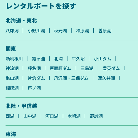
レンタルボートを探す
北海道・東北
八郎潟
小野川湖
秋元湖
桧原湖
曽原湖
関東
新利根川
霞ヶ浦
北浦
牛久沼
小山ダム
神流湖
榛名湖
戸面原ダム
三島湖
豊英ダム
亀山湖
片倉ダム
丹沢湖・三保ダム
津久井湖
相模湖
芦ノ湖
北陸・甲信越
西湖
山中湖
河口湖
木崎湖
野尻湖
東海