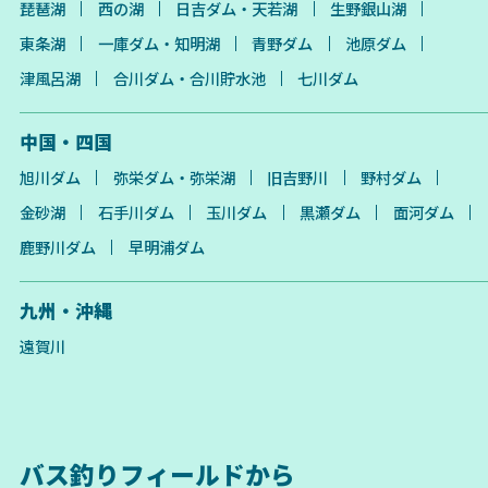
琵琶湖
西の湖
日吉ダム・天若湖
生野銀山湖
東条湖
一庫ダム・知明湖
青野ダム
池原ダム
津風呂湖
合川ダム・合川貯水池
七川ダム
中国・四国
旭川ダム
弥栄ダム・弥栄湖
旧吉野川
野村ダム
金砂湖
石手川ダム
玉川ダム
黒瀬ダム
面河ダム
鹿野川ダム
早明浦ダム
九州・沖縄
遠賀川
バス釣りフィールドから