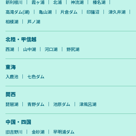
新利根川
霞ヶ浦
北浦
神流湖
榛名湖
高滝ダム(湖)
亀山湖
片倉ダム
印旛沼
津久井湖
相模湖
芦ノ湖
北陸・甲信越
西湖
山中湖
河口湖
野尻湖
東海
入鹿池
七色ダム
関西
琵琶湖
青野ダム
池原ダム
津風呂湖
中国・四国
旧吉野川
金砂湖
早明浦ダム