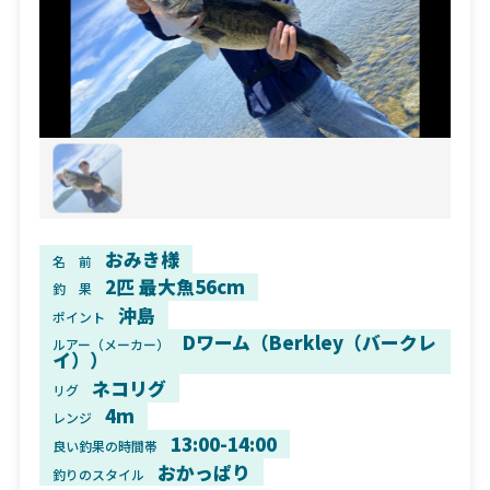
おみき様
名 前
2匹 最大魚56cm
釣 果
沖島
ポイント
Dワーム（Berkley（バークレ
ルアー（メーカー）
イ））
ネコリグ
リグ
4m
レンジ
13:00-14:00
良い釣果の時間帯
おかっぱり
釣りのスタイル