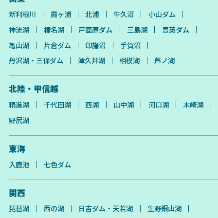
新利根川
霞ヶ浦
北浦
牛久沼
小山ダム
神流湖
榛名湖
戸面原ダム
三島湖
豊英ダム
亀山湖
片倉ダム
印旛沼
手賀沼
丹沢湖・三保ダム
津久井湖
相模湖
芦ノ湖
北陸・甲信越
精進湖
千代田湖
西湖
山中湖
河口湖
木崎湖
野尻湖
東海
入鹿池
七色ダム
関西
琵琶湖
西の湖
日吉ダム・天若湖
生野銀山湖