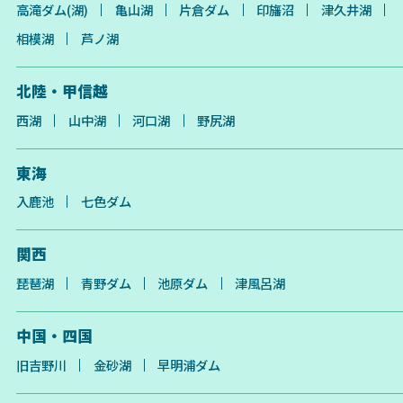
高滝ダム(湖)
亀山湖
片倉ダム
印旛沼
津久井湖
相模湖
芦ノ湖
北陸・甲信越
西湖
山中湖
河口湖
野尻湖
東海
入鹿池
七色ダム
関西
琵琶湖
青野ダム
池原ダム
津風呂湖
中国・四国
旧吉野川
金砂湖
早明浦ダム