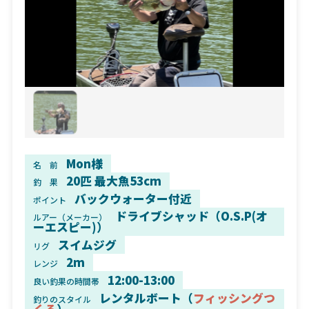
Mon様
名 前
20匹 最大魚53cm
釣 果
バックウォーター付近
ポイント
ドライブシャッド（O.S.P(オ
ルアー（メーカー）
ーエスピー)）
スイムジグ
リグ
2m
レンジ
12:00-13:00
良い釣果の時間帯
レンタルボート（
フィッシングつ
釣りのスタイル
くる
）