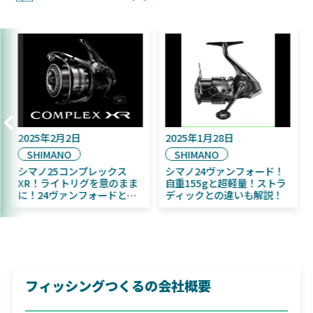
025年9月16日
2025年2月2日
202
DAIWA
SHIMANO
SH
2025年11月発売予定！
シマノ25コンプレックス
シマ
DAIWA ふく魚／ちびふく魚
XR！ライトリグを意のまま
自重
はビッグベイト初心者にお
に！24ヴァンフォードとの
ディ
すすめ！
違いも解説！
フィッシングつくるの会社概要