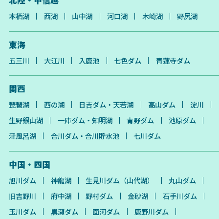
本栖湖
西湖
山中湖
河口湖
木崎湖
野尻湖
東海
五三川
大江川
入鹿池
七色ダム
青蓮寺ダム
関西
琵琶湖
西の湖
日吉ダム・天若湖
高山ダム
淀川
生野銀山湖
一庫ダム・知明湖
青野ダム
池原ダム
津風呂湖
合川ダム・合川貯水池
七川ダム
中国・四国
旭川ダム
神龍湖
生見川ダム（山代湖）
丸山ダム
旧吉野川
府中湖
野村ダム
金砂湖
石手川ダム
玉川ダム
黒瀬ダム
面河ダム
鹿野川ダム