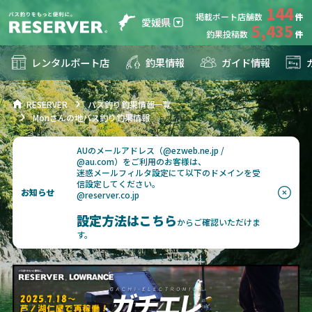
144
掲載ボート店舗数
愛媛県
5,435
釣果投稿数
レンタルボート店
釣果情報
ガイド情報
RESERVER
バス釣り釣果情報一覧
Monさんの地バス釣り釣果情報
AUのメールアドレス（@ezweb.ne.jp /
@au.com）をご利用のお客様は、
迷惑メールフィルタ設定にて以下のドメインを受
信設定してください。
お知らせ
@reserver.co.jp
設定方法はこちら
からご確認いただけま
す。