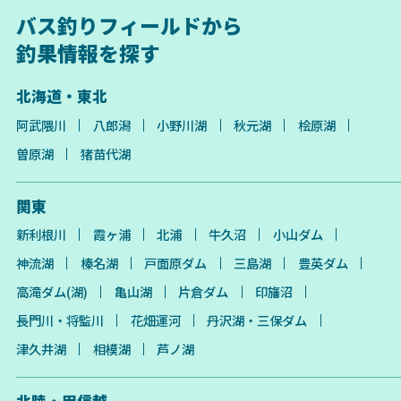
バス釣りフィールドから
釣果情報を探す
北海道・東北
阿武隈川
八郎潟
小野川湖
秋元湖
桧原湖
曽原湖
猪苗代湖
関東
新利根川
霞ヶ浦
北浦
牛久沼
小山ダム
神流湖
榛名湖
戸面原ダム
三島湖
豊英ダム
高滝ダム(湖)
亀山湖
片倉ダム
印旛沼
長門川・将監川
花畑運河
丹沢湖・三保ダム
津久井湖
相模湖
芦ノ湖
北陸・甲信越