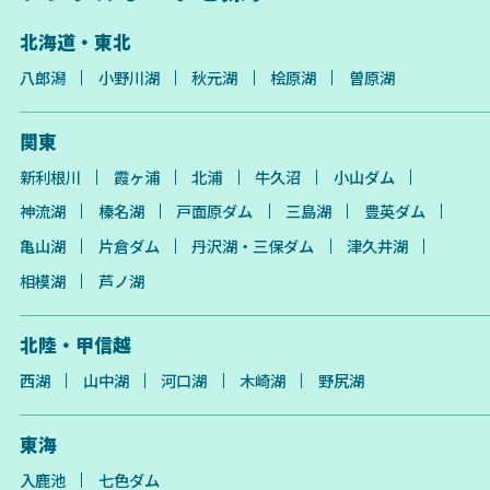
北海道・東北
八郎潟
小野川湖
秋元湖
桧原湖
曽原湖
関東
新利根川
霞ヶ浦
北浦
牛久沼
小山ダム
神流湖
榛名湖
戸面原ダム
三島湖
豊英ダム
亀山湖
片倉ダム
丹沢湖・三保ダム
津久井湖
相模湖
芦ノ湖
北陸・甲信越
西湖
山中湖
河口湖
木崎湖
野尻湖
東海
入鹿池
七色ダム