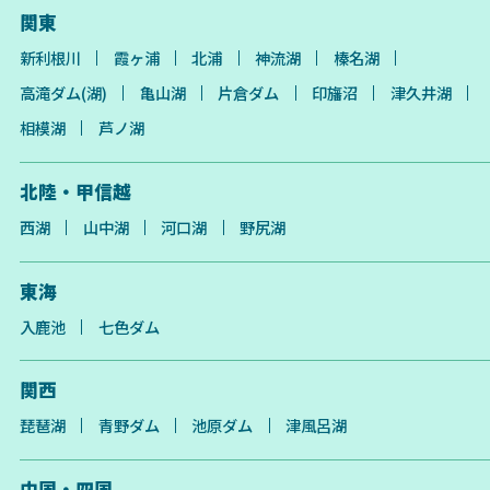
関東
新利根川
霞ヶ浦
北浦
神流湖
榛名湖
高滝ダム(湖)
亀山湖
片倉ダム
印旛沼
津久井湖
相模湖
芦ノ湖
北陸・甲信越
西湖
山中湖
河口湖
野尻湖
東海
入鹿池
七色ダム
関西
琵琶湖
青野ダム
池原ダム
津風呂湖
中国・四国