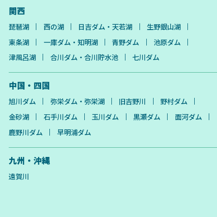
関西
琵琶湖
西の湖
日吉ダム・天若湖
生野銀山湖
東条湖
一庫ダム・知明湖
青野ダム
池原ダム
津風呂湖
合川ダム・合川貯水池
七川ダム
中国・四国
旭川ダム
弥栄ダム・弥栄湖
旧吉野川
野村ダム
金砂湖
石手川ダム
玉川ダム
黒瀬ダム
面河ダム
鹿野川ダム
早明浦ダム
九州・沖縄
遠賀川