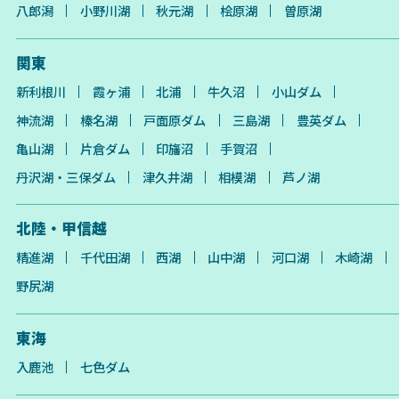
八郎潟
小野川湖
秋元湖
桧原湖
曽原湖
関東
新利根川
霞ヶ浦
北浦
牛久沼
小山ダム
神流湖
榛名湖
戸面原ダム
三島湖
豊英ダム
亀山湖
片倉ダム
印旛沼
手賀沼
丹沢湖・三保ダム
津久井湖
相模湖
芦ノ湖
北陸・甲信越
精進湖
千代田湖
西湖
山中湖
河口湖
木崎湖
野尻湖
東海
入鹿池
七色ダム