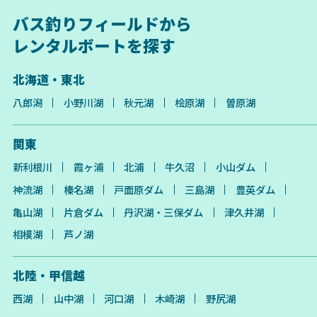
バス釣りフィールドから
レンタルボートを探す
北海道・東北
八郎潟
小野川湖
秋元湖
桧原湖
曽原湖
関東
新利根川
霞ヶ浦
北浦
牛久沼
小山ダム
神流湖
榛名湖
戸面原ダム
三島湖
豊英ダム
亀山湖
片倉ダム
丹沢湖・三保ダム
津久井湖
相模湖
芦ノ湖
北陸・甲信越
西湖
山中湖
河口湖
木崎湖
野尻湖