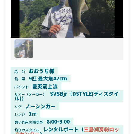
おおうち様
名 前
9匹 最大魚42cm
釣 果
豊英筋上流
ポイント
SVSBjr（DSTYLE(ディスタイ
ルアー（メーカー）
ル)）
ノーシンカー
リグ
1m
レンジ
8:00-9:00
良い釣果の時間帯
レンタルボート（
三島湖房総ロッ
釣りのスタイル
ヂセンター
）