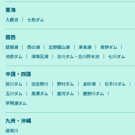
東海
入鹿池
七色ダム
関西
琵琶湖
西の湖
生野銀山湖
東条湖
青野ダム
池原ダム
津風呂湖
合川ダム・合川貯水池
七川ダム
中国・四国
旭川ダム
旧吉野川
野村ダム
金砂湖
石手川ダム
玉川ダム
黒瀬ダム
面河ダム
鹿野川ダム
早明浦ダム
九州・沖縄
遠賀川