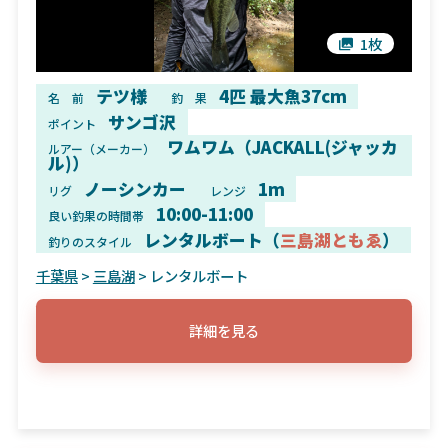
1枚
テツ様
4匹 最大魚37cm
名 前
釣 果
サンゴ沢
ポイント
ワムワム（JACKALL(ジャッカ
ルアー（メーカー）
ル)）
ノーシンカー
1m
リグ
レンジ
10:00-11:00
良い釣果の時間帯
レンタルボート（
三島湖ともゑ
）
釣りのスタイル
千葉県
>
三島湖
> レンタルボート
詳細を見る