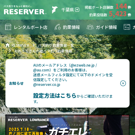
144
掲載ボート店舗数
千葉県
5,423
釣果投稿数
レンタルボート店
釣果情報
ガイド情報
RESERVER
バス釣り釣果情報一覧
おおうちさんの地バス釣り釣果情報
AUのメールアドレス（@ezweb.ne.jp /
@au.com）をご利用のお客様は、
迷惑メールフィルタ設定にて以下のドメインを受
信設定してください。
お知らせ
@reserver.co.jp
設定方法はこちら
からご確認いただけま
す。