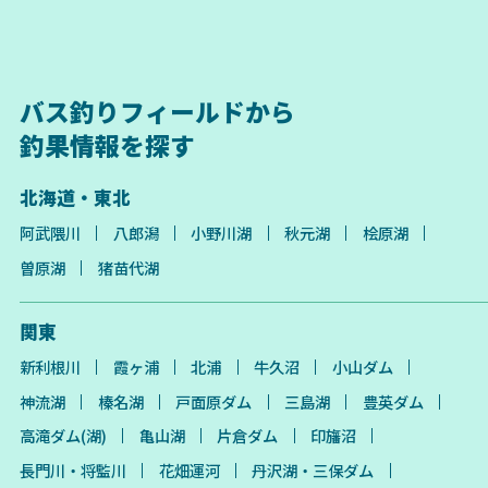
バス釣りフィールドから
釣果情報を探す
北海道・東北
阿武隈川
八郎潟
小野川湖
秋元湖
桧原湖
曽原湖
猪苗代湖
関東
新利根川
霞ヶ浦
北浦
牛久沼
小山ダム
神流湖
榛名湖
戸面原ダム
三島湖
豊英ダム
高滝ダム(湖)
亀山湖
片倉ダム
印旛沼
長門川・将監川
花畑運河
丹沢湖・三保ダム