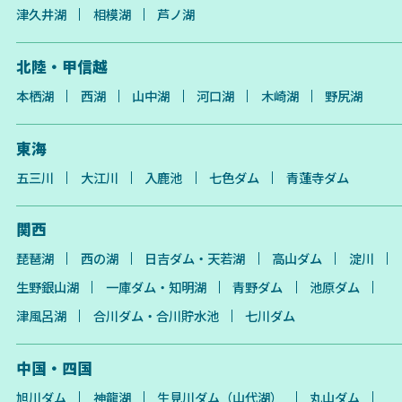
津久井湖
相模湖
芦ノ湖
北陸・甲信越
本栖湖
西湖
山中湖
河口湖
木崎湖
野尻湖
東海
五三川
大江川
入鹿池
七色ダム
青蓮寺ダム
関西
琵琶湖
西の湖
日吉ダム・天若湖
高山ダム
淀川
生野銀山湖
一庫ダム・知明湖
青野ダム
池原ダム
津風呂湖
合川ダム・合川貯水池
七川ダム
中国・四国
旭川ダム
神龍湖
生見川ダム（山代湖）
丸山ダム