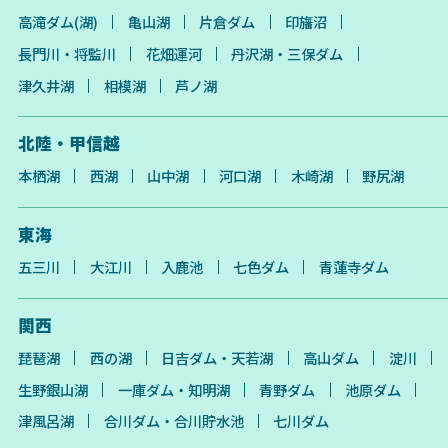
高滝ダム(湖)
亀山湖
片倉ダム
印旛沼
長門川・将監川
花畑運河
丹沢湖・三保ダム
津久井湖
相模湖
芦ノ湖
北陸・甲信越
本栖湖
西湖
山中湖
河口湖
木崎湖
野尻湖
東海
五三川
大江川
入鹿池
七色ダム
青蓮寺ダム
関西
琵琶湖
西の湖
日吉ダム・天若湖
高山ダム
淀川
生野銀山湖
一庫ダム・知明湖
青野ダム
池原ダム
津風呂湖
合川ダム・合川貯水池
七川ダム