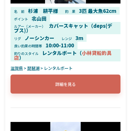
杉浦 耕平様
3匹 最大魚62cm
名 前
釣 果
北山田
ポイント
カバースキャット（deps(デ
ルアー（メーカー）
プス)）
ノーシンカー
3m
リグ
レンジ
10:00-11:00
良い釣果の時間帯
レンタルボート（
小林貸船釣具
釣りのスタイル
店
）
滋賀県
>
琵琶湖
> レンタルボート
詳細を見る