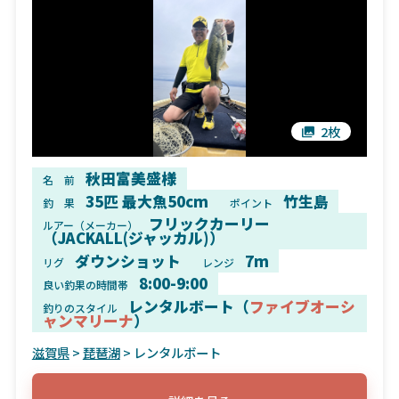
2枚
秋田富美盛様
名 前
35匹 最大魚50cm
竹生島
釣 果
ポイント
フリックカーリー
ルアー（メーカー）
（JACKALL(ジャッカル)）
ダウンショット
7m
リグ
レンジ
8:00-9:00
良い釣果の時間帯
レンタルボート（
ファイブオーシ
釣りのスタイル
ャンマリーナ
）
滋賀県
>
琵琶湖
> レンタルボート