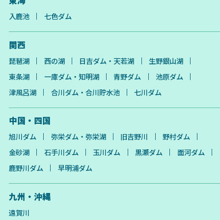
東海
入鹿池
七色ダム
関西
琵琶湖
西の湖
日吉ダム・天若湖
生野銀山湖
東条湖
一庫ダム・知明湖
青野ダム
池原ダム
津風呂湖
合川ダム・合川貯水池
七川ダム
中国・四国
旭川ダム
弥栄ダム・弥栄湖
旧吉野川
野村ダム
金砂湖
石手川ダム
玉川ダム
黒瀬ダム
面河ダム
鹿野川ダム
早明浦ダム
九州・沖縄
遠賀川