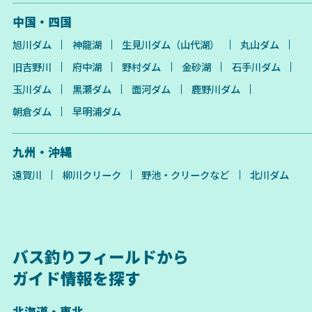
中国・四国
旭川ダム
神龍湖
生見川ダム（山代湖）
丸山ダム
旧吉野川
府中湖
野村ダム
金砂湖
石手川ダム
玉川ダム
黒瀬ダム
面河ダム
鹿野川ダム
朝倉ダム
早明浦ダム
九州・沖縄
遠賀川
柳川クリーク
野池・クリークなど
北川ダム
バス釣りフィールドから
ガイド情報を探す
北海道・東北