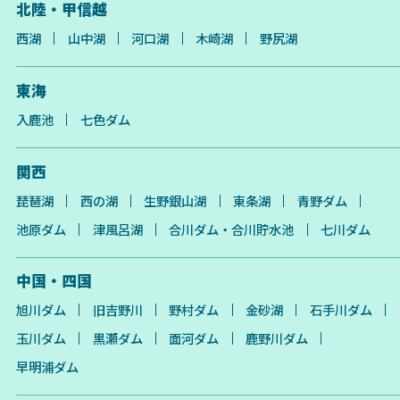
北陸・甲信越
西湖
山中湖
河口湖
木崎湖
野尻湖
東海
入鹿池
七色ダム
関西
琵琶湖
西の湖
生野銀山湖
東条湖
青野ダム
池原ダム
津風呂湖
合川ダム・合川貯水池
七川ダム
中国・四国
旭川ダム
旧吉野川
野村ダム
金砂湖
石手川ダム
玉川ダム
黒瀬ダム
面河ダム
鹿野川ダム
早明浦ダム