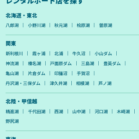
レンタルボート店を探す
北海道・東北
八郎潟
小野川湖
秋元湖
桧原湖
曽原湖
関東
新利根川
霞ヶ浦
北浦
牛久沼
小山ダム
神流湖
榛名湖
戸面原ダム
三島湖
豊英ダム
亀山湖
片倉ダム
印旛沼
手賀沼
丹沢湖・三保ダム
津久井湖
相模湖
芦ノ湖
北陸・甲信越
精進湖
千代田湖
西湖
山中湖
河口湖
木崎湖
野尻湖