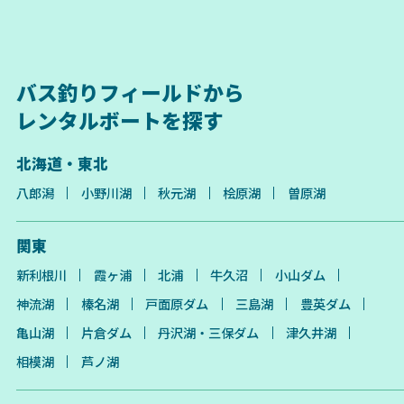
バス釣りフィールドから
レンタルボートを探す
北海道・東北
八郎潟
小野川湖
秋元湖
桧原湖
曽原湖
関東
新利根川
霞ヶ浦
北浦
牛久沼
小山ダム
神流湖
榛名湖
戸面原ダム
三島湖
豊英ダム
亀山湖
片倉ダム
丹沢湖・三保ダム
津久井湖
相模湖
芦ノ湖