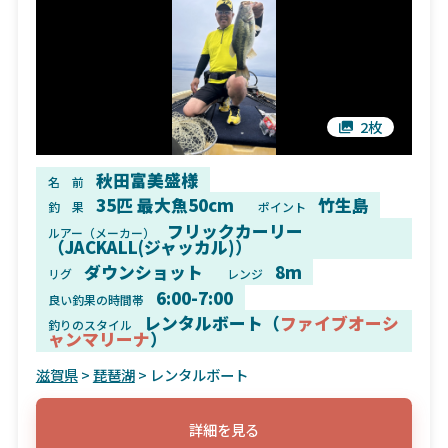
2枚
秋田富美盛様
名 前
35匹 最大魚50cm
竹生島
釣 果
ポイント
フリックカーリー
ルアー（メーカー）
（JACKALL(ジャッカル)）
ダウンショット
8m
リグ
レンジ
6:00-7:00
良い釣果の時間帯
レンタルボート（
ファイブオーシ
釣りのスタイル
ャンマリーナ
）
滋賀県
>
琵琶湖
> レンタルボート
詳細を見る