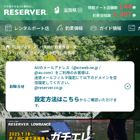
144
掲載ボート店舗数
滋賀県
5,407
釣果投稿数
レンタルボート店
釣果情報
ガイド情報
RESERVER
バス釣り釣果情報一覧
ぴらりんさんの地バス釣り釣果情報
AUのメールアドレス（@ezweb.ne.jp /
@au.com）をご利用のお客様は、
迷惑メールフィルタ設定にて以下のドメインを受
信設定してください。
お知らせ
@reserver.co.jp
設定方法はこちら
からご確認いただけま
す。