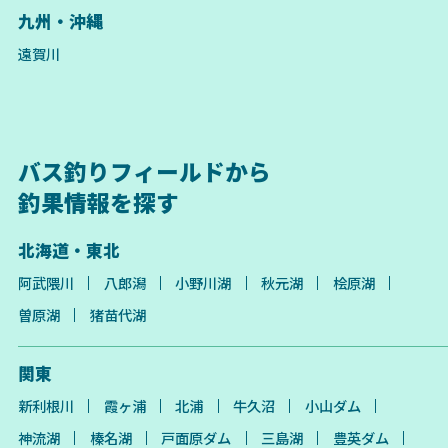
九州・沖縄
遠賀川
バス釣りフィールドから
釣果情報を探す
北海道・東北
阿武隈川
八郎潟
小野川湖
秋元湖
桧原湖
曽原湖
猪苗代湖
関東
新利根川
霞ヶ浦
北浦
牛久沼
小山ダム
神流湖
榛名湖
戸面原ダム
三島湖
豊英ダム