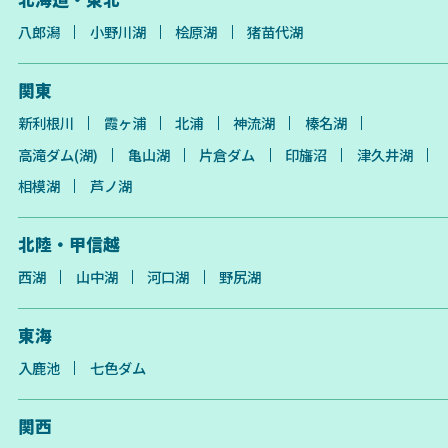
八郎潟
小野川湖
桧原湖
猪苗代湖
関東
新利根川
霞ヶ浦
北浦
神流湖
榛名湖
高滝ダム(湖)
亀山湖
片倉ダム
印旛沼
津久井湖
相模湖
芦ノ湖
北陸・甲信越
西湖
山中湖
河口湖
野尻湖
東海
入鹿池
七色ダム
関西