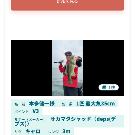
詳細を見る
1枚
本多健一様
1匹 最大魚35cm
名 前
釣 果
V3
ポイント
サカマタシャッド（deps(デ
ルアー（メーカー）
プス)）
キャロ
3m
リグ
レンジ