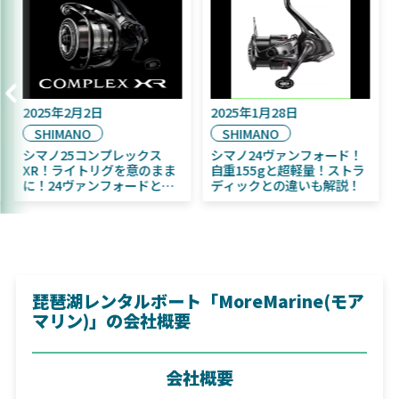
5年9月16日
2025年2月2日
2025年1
IWA
SHIMANO
SHIMA
5年11月発売予定！
シマノ25コンプレックス
シマノ2
WA ふく魚／ちびふく魚
XR！ライトリグを意のまま
自重15
ッグベイト初心者にお
に！24ヴァンフォードとの
ディック
め！
違いも解説！
琵琶湖レンタルボート「MoreMarine(モア
マリン)」の会社概要
会社概要