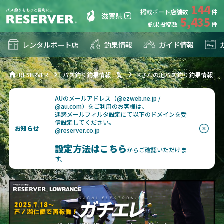
144
掲載ボート店舗数
滋賀県
5,435
釣果投稿数
レンタルボート店
釣果情報
ガイド情報
RESERVER
バス釣り釣果情報一覧
Kさんの地バス釣り釣果情報
AUのメールアドレス（@ezweb.ne.jp /
@au.com）をご利用のお客様は、
迷惑メールフィルタ設定にて以下のドメインを受
信設定してください。
お知らせ
@reserver.co.jp
設定方法はこちら
からご確認いただけま
す。