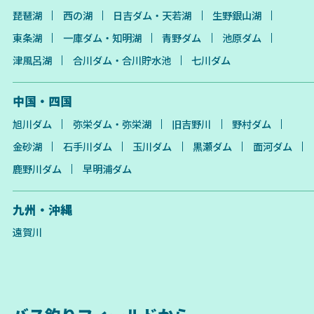
琵琶湖
西の湖
日吉ダム・天若湖
生野銀山湖
東条湖
一庫ダム・知明湖
青野ダム
池原ダム
津風呂湖
合川ダム・合川貯水池
七川ダム
中国・四国
旭川ダム
弥栄ダム・弥栄湖
旧吉野川
野村ダム
金砂湖
石手川ダム
玉川ダム
黒瀬ダム
面河ダム
鹿野川ダム
早明浦ダム
九州・沖縄
遠賀川