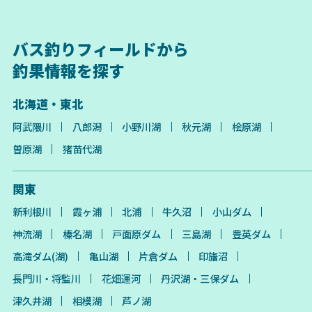
バス釣りフィールドから
釣果情報を探す
北海道・東北
阿武隈川
八郎潟
小野川湖
秋元湖
桧原湖
曽原湖
猪苗代湖
関東
新利根川
霞ヶ浦
北浦
牛久沼
小山ダム
神流湖
榛名湖
戸面原ダム
三島湖
豊英ダム
高滝ダム(湖)
亀山湖
片倉ダム
印旛沼
長門川・将監川
花畑運河
丹沢湖・三保ダム
津久井湖
相模湖
芦ノ湖