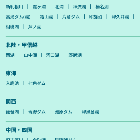
新利根川
霞ヶ浦
北浦
神流湖
榛名湖
高滝ダム(湖)
亀山湖
片倉ダム
印旛沼
津久井湖
相模湖
芦ノ湖
北陸・甲信越
西湖
山中湖
河口湖
野尻湖
東海
入鹿池
七色ダム
関西
琵琶湖
青野ダム
池原ダム
津風呂湖
中国・四国
旧吉野川
金砂湖
早明浦ダム