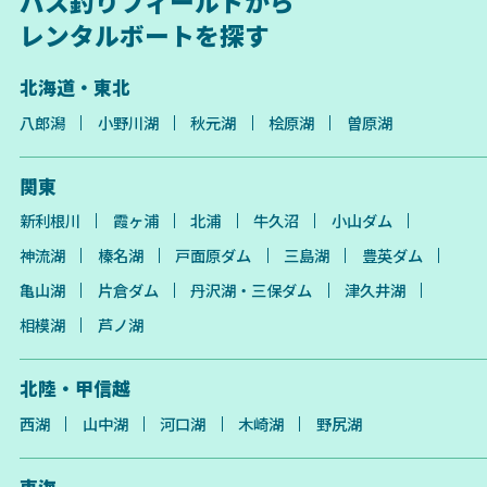
バス釣りフィールドから
レンタルボートを探す
北海道・東北
八郎潟
小野川湖
秋元湖
桧原湖
曽原湖
関東
新利根川
霞ヶ浦
北浦
牛久沼
小山ダム
神流湖
榛名湖
戸面原ダム
三島湖
豊英ダム
亀山湖
片倉ダム
丹沢湖・三保ダム
津久井湖
相模湖
芦ノ湖
北陸・甲信越
西湖
山中湖
河口湖
木崎湖
野尻湖
東海