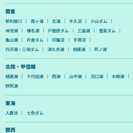
関東
新利根川
霞ヶ浦
北浦
牛久沼
小山ダム
神流湖
榛名湖
戸面原ダム
三島湖
豊英ダム
亀山湖
片倉ダム
印旛沼
手賀沼
丹沢湖・三保ダム
津久井湖
相模湖
芦ノ湖
北陸・甲信越
精進湖
千代田湖
西湖
山中湖
河口湖
木崎湖
野尻湖
東海
入鹿池
七色ダム
関西