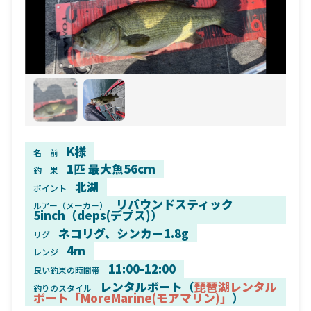
K様
名 前
1匹 最大魚56cm
釣 果
北湖
ポイント
リバウンドスティック
ルアー（メーカー）
5inch（deps(デプス)）
ネコリグ、シンカー1.8g
リグ
4m
レンジ
11:00-12:00
良い釣果の時間帯
レンタルボート（
琵琶湖レンタル
釣りのスタイル
ボート「MoreMarine(モアマリン)」
）