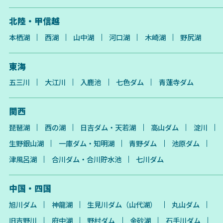
北陸・甲信越
本栖湖
西湖
山中湖
河口湖
木崎湖
野尻湖
東海
五三川
大江川
入鹿池
七色ダム
青蓮寺ダム
関西
琵琶湖
西の湖
日吉ダム・天若湖
高山ダム
淀川
生野銀山湖
一庫ダム・知明湖
青野ダム
池原ダム
津風呂湖
合川ダム・合川貯水池
七川ダム
中国・四国
旭川ダム
神龍湖
生見川ダム（山代湖）
丸山ダム
旧吉野川
府中湖
野村ダム
金砂湖
石手川ダム