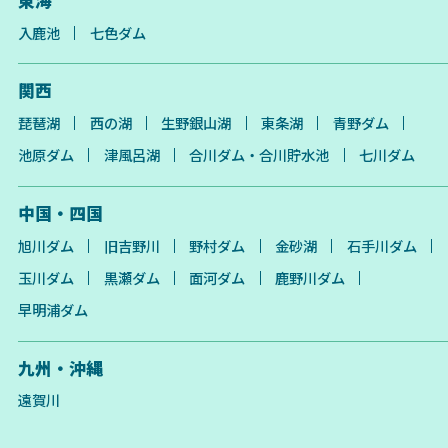
入鹿池
七色ダム
関西
琵琶湖
西の湖
生野銀山湖
東条湖
青野ダム
池原ダム
津風呂湖
合川ダム・合川貯水池
七川ダム
中国・四国
旭川ダム
旧吉野川
野村ダム
金砂湖
石手川ダム
玉川ダム
黒瀬ダム
面河ダム
鹿野川ダム
早明浦ダム
九州・沖縄
遠賀川