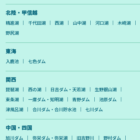
北陸・甲信越
精進湖
千代田湖
西湖
山中湖
河口湖
木崎湖
野尻湖
東海
入鹿池
七色ダム
関西
琵琶湖
西の湖
日吉ダム・天若湖
生野銀山湖
東条湖
一庫ダム・知明湖
青野ダム
池原ダム
津風呂湖
合川ダム・合川貯水池
七川ダム
中国・四国
旭川ダム
弥栄ダム・弥栄湖
旧吉野川
野村ダム