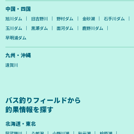
中国・四国
旭川ダム
旧吉野川
野村ダム
金砂湖
石手川ダム
玉川ダム
黒瀬ダム
面河ダム
鹿野川ダム
早明浦ダム
九州・沖縄
遠賀川
バス釣りフィールドから
釣果情報を探す
北海道・東北
阿武隈川
八郎潟
小野川湖
秋元湖
桧原湖