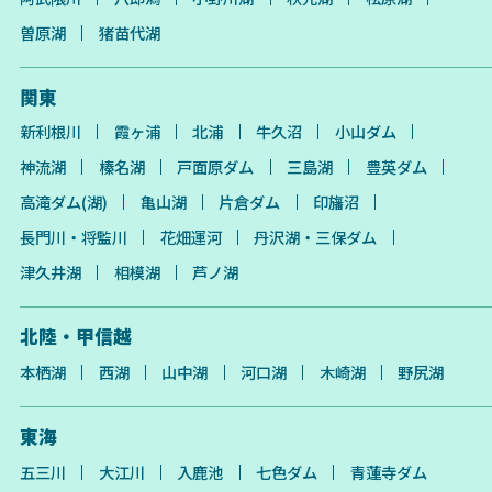
曽原湖
猪苗代湖
関東
新利根川
霞ヶ浦
北浦
牛久沼
小山ダム
神流湖
榛名湖
戸面原ダム
三島湖
豊英ダム
高滝ダム(湖)
亀山湖
片倉ダム
印旛沼
長門川・将監川
花畑運河
丹沢湖・三保ダム
津久井湖
相模湖
芦ノ湖
北陸・甲信越
本栖湖
西湖
山中湖
河口湖
木崎湖
野尻湖
東海
五三川
大江川
入鹿池
七色ダム
青蓮寺ダム