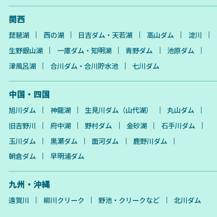
関西
琵琶湖
西の湖
日吉ダム・天若湖
高山ダム
淀川
生野銀山湖
一庫ダム・知明湖
青野ダム
池原ダム
津風呂湖
合川ダム・合川貯水池
七川ダム
中国・四国
旭川ダム
神龍湖
生見川ダム（山代湖）
丸山ダム
旧吉野川
府中湖
野村ダム
金砂湖
石手川ダム
玉川ダム
黒瀬ダム
面河ダム
鹿野川ダム
朝倉ダム
早明浦ダム
九州・沖縄
遠賀川
柳川クリーク
野池・クリークなど
北川ダム