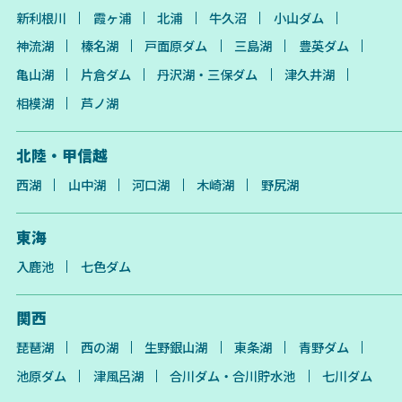
新利根川
霞ヶ浦
北浦
牛久沼
小山ダム
神流湖
榛名湖
戸面原ダム
三島湖
豊英ダム
亀山湖
片倉ダム
丹沢湖・三保ダム
津久井湖
相模湖
芦ノ湖
北陸・甲信越
西湖
山中湖
河口湖
木崎湖
野尻湖
東海
入鹿池
七色ダム
関西
琵琶湖
西の湖
生野銀山湖
東条湖
青野ダム
池原ダム
津風呂湖
合川ダム・合川貯水池
七川ダム