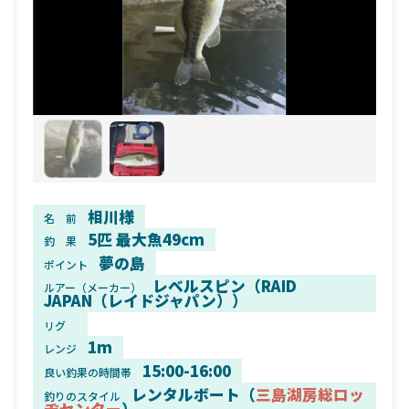
相川様
名 前
5匹 最大魚49cm
釣 果
夢の島
ポイント
レベルスピン（RAID
ルアー（メーカー）
JAPAN（レイドジャパン））
リグ
1m
レンジ
15:00-16:00
良い釣果の時間帯
レンタルボート（
三島湖房総ロッ
釣りのスタイル
ヂセンター
）