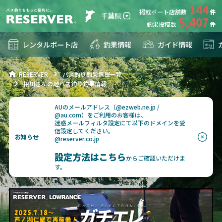
144
掲載ボート店舗数
千葉県
5,407
釣果投稿数
レンタルボート店
釣果情報
ガイド情報
RESERVER
バス釣り釣果情報一覧
相川さんの地バス釣り釣果情報
AUのメールアドレス（@ezweb.ne.jp /
@au.com）をご利用のお客様は、
迷惑メールフィルタ設定にて以下のドメインを受
信設定してください。
お知らせ
@reserver.co.jp
設定方法はこちら
からご確認いただけま
す。