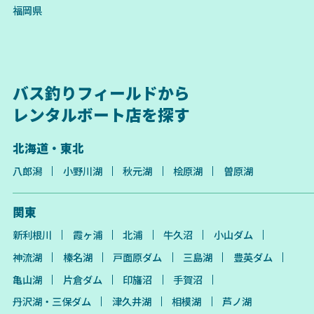
福岡県
バス釣りフィールドから
レンタルボート店を探す
北海道・東北
八郎潟
小野川湖
秋元湖
桧原湖
曽原湖
関東
新利根川
霞ヶ浦
北浦
牛久沼
小山ダム
神流湖
榛名湖
戸面原ダム
三島湖
豊英ダム
亀山湖
片倉ダム
印旛沼
手賀沼
丹沢湖・三保ダム
津久井湖
相模湖
芦ノ湖