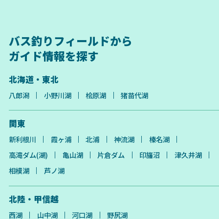
バス釣りフィールドから
ガイド情報を探す
北海道・東北
八郎潟
小野川湖
桧原湖
猪苗代湖
関東
新利根川
霞ヶ浦
北浦
神流湖
榛名湖
高滝ダム(湖)
亀山湖
片倉ダム
印旛沼
津久井湖
相模湖
芦ノ湖
北陸・甲信越
西湖
山中湖
河口湖
野尻湖