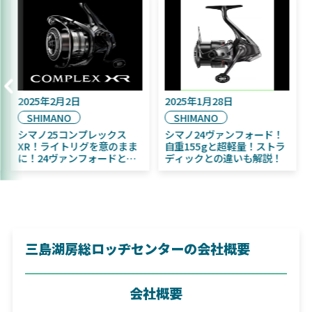
2025年9月16日
2025年2月2日
2
DAIWA
SHIMANO
2025年11月発売予定！
シマノ25コンプレックス
シ
DAIWA ふく魚／ちびふく魚
XR！ライトリグを意のまま
自
はビッグベイト初心者にお
に！24ヴァンフォードとの
デ
すすめ！
違いも解説！
三島湖房総ロッヂセンターの会社概要
会社概要