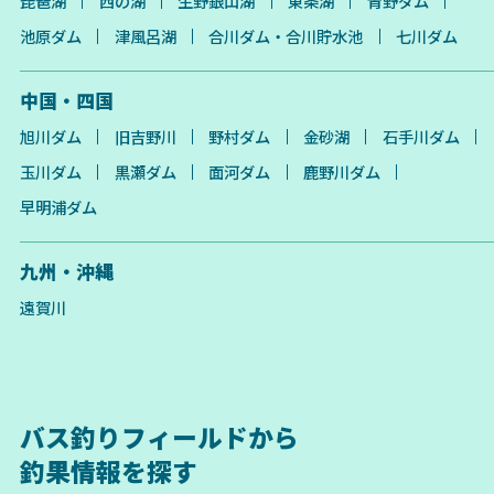
琵琶湖
西の湖
生野銀山湖
東条湖
青野ダム
池原ダム
津風呂湖
合川ダム・合川貯水池
七川ダム
中国・四国
旭川ダム
旧吉野川
野村ダム
金砂湖
石手川ダム
玉川ダム
黒瀬ダム
面河ダム
鹿野川ダム
早明浦ダム
九州・沖縄
遠賀川
バス釣りフィールドから
釣果情報を探す