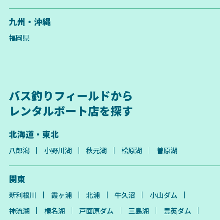
九州・沖縄
福岡県
バス釣りフィールドから
レンタルボート店を探す
北海道・東北
八郎潟
小野川湖
秋元湖
桧原湖
曽原湖
関東
新利根川
霞ヶ浦
北浦
牛久沼
小山ダム
神流湖
榛名湖
戸面原ダム
三島湖
豊英ダム