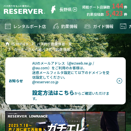
144
掲載ボート店舗数
長野県
5,423
釣果投稿数
レンタルボート店
釣果情報
ガイド情報
RESERVER
バス釣り釣果情報一覧
のっきーさんの地バス釣り釣果情報
AUのメールアドレス（@ezweb.ne.jp /
@au.com）をご利用のお客様は、
迷惑メールフィルタ設定にて以下のドメインを受
信設定してください。
お知らせ
@reserver.co.jp
設定方法はこちら
からご確認いただけま
す。