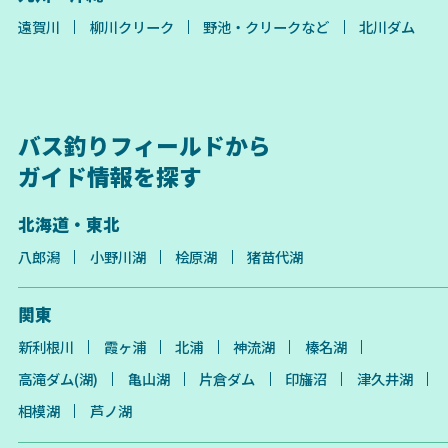
遠賀川
柳川クリーク
野池・クリークなど
北川ダム
バス釣りフィールドから
ガイド情報を探す
北海道・東北
八郎潟
小野川湖
桧原湖
猪苗代湖
関東
新利根川
霞ヶ浦
北浦
神流湖
榛名湖
高滝ダム(湖)
亀山湖
片倉ダム
印旛沼
津久井湖
相模湖
芦ノ湖