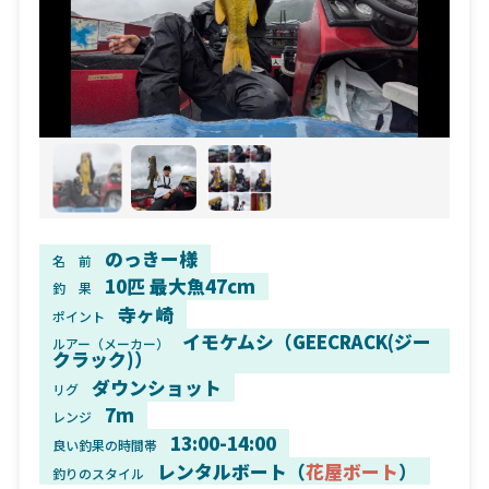
のっきー様
名 前
10匹 最大魚47cm
釣 果
寺ヶ崎
ポイント
イモケムシ（GEECRACK(ジー
ルアー（メーカー）
クラック)）
ダウンショット
リグ
7m
レンジ
13:00-14:00
良い釣果の時間帯
レンタルボート（
花屋ボート
）
釣りのスタイル