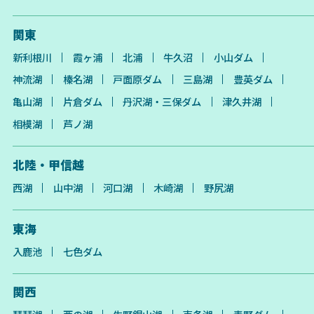
関東
新利根川
霞ヶ浦
北浦
牛久沼
小山ダム
神流湖
榛名湖
戸面原ダム
三島湖
豊英ダム
亀山湖
片倉ダム
丹沢湖・三保ダム
津久井湖
相模湖
芦ノ湖
北陸・甲信越
西湖
山中湖
河口湖
木崎湖
野尻湖
東海
入鹿池
七色ダム
関西