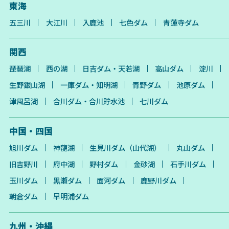
東海
五三川
大江川
入鹿池
七色ダム
青蓮寺ダム
関西
琵琶湖
西の湖
日吉ダム・天若湖
高山ダム
淀川
生野銀山湖
一庫ダム・知明湖
青野ダム
池原ダム
津風呂湖
合川ダム・合川貯水池
七川ダム
中国・四国
旭川ダム
神龍湖
生見川ダム（山代湖）
丸山ダム
旧吉野川
府中湖
野村ダム
金砂湖
石手川ダム
玉川ダム
黒瀬ダム
面河ダム
鹿野川ダム
朝倉ダム
早明浦ダム
九州・沖縄