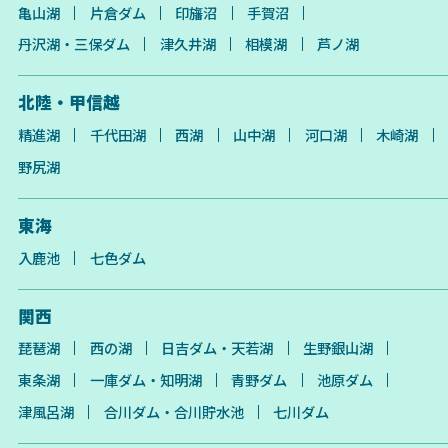
亀山湖
片倉ダム
印旛沼
手賀沼
丹沢湖・三保ダム
津久井湖
相模湖
芦ノ湖
北陸・甲信越
精進湖
千代田湖
西湖
山中湖
河口湖
木崎湖
野尻湖
東海
入鹿池
七色ダム
関西
琵琶湖
西の湖
日吉ダム・天若湖
生野銀山湖
東条湖
一庫ダム・知明湖
青野ダム
池原ダム
津風呂湖
合川ダム・合川貯水池
七川ダム