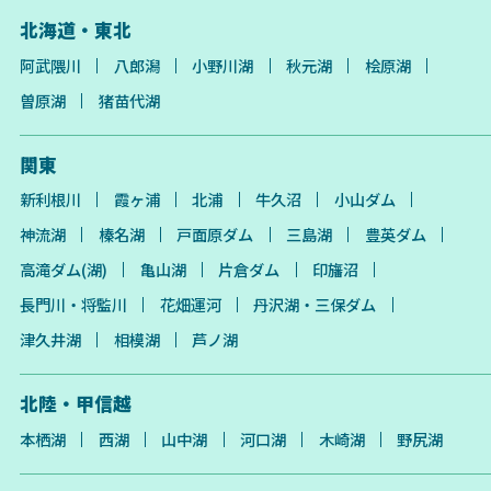
北海道・東北
阿武隈川
八郎潟
小野川湖
秋元湖
桧原湖
曽原湖
猪苗代湖
関東
新利根川
霞ヶ浦
北浦
牛久沼
小山ダム
神流湖
榛名湖
戸面原ダム
三島湖
豊英ダム
高滝ダム(湖)
亀山湖
片倉ダム
印旛沼
長門川・将監川
花畑運河
丹沢湖・三保ダム
津久井湖
相模湖
芦ノ湖
北陸・甲信越
本栖湖
西湖
山中湖
河口湖
木崎湖
野尻湖