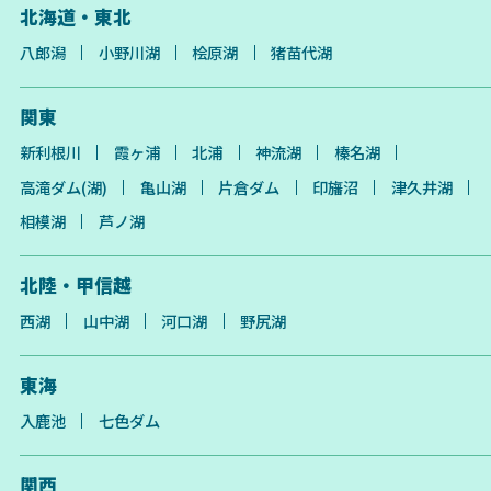
北海道・東北
八郎潟
小野川湖
桧原湖
猪苗代湖
関東
新利根川
霞ヶ浦
北浦
神流湖
榛名湖
高滝ダム(湖)
亀山湖
片倉ダム
印旛沼
津久井湖
相模湖
芦ノ湖
北陸・甲信越
西湖
山中湖
河口湖
野尻湖
東海
入鹿池
七色ダム
関西