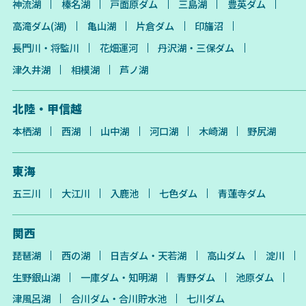
神流湖
榛名湖
戸面原ダム
三島湖
豊英ダム
高滝ダム(湖)
亀山湖
片倉ダム
印旛沼
長門川・将監川
花畑運河
丹沢湖・三保ダム
津久井湖
相模湖
芦ノ湖
北陸・甲信越
本栖湖
西湖
山中湖
河口湖
木崎湖
野尻湖
東海
五三川
大江川
入鹿池
七色ダム
青蓮寺ダム
関西
琵琶湖
西の湖
日吉ダム・天若湖
高山ダム
淀川
生野銀山湖
一庫ダム・知明湖
青野ダム
池原ダム
津風呂湖
合川ダム・合川貯水池
七川ダム