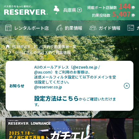
144
掲載ボート店舗数
兵庫県
5,407
釣果投稿数
レンタルボート店
釣果情報
ガイド情報
RESERVER
バス釣り釣果情報一覧
かっぱさんの地バス釣り釣果情報
AUのメールアドレス（@ezweb.ne.jp /
@au.com）をご利用のお客様は、
迷惑メールフィルタ設定にて以下のドメインを受
信設定してください。
お知らせ
@reserver.co.jp
設定方法はこちら
からご確認いただけま
す。