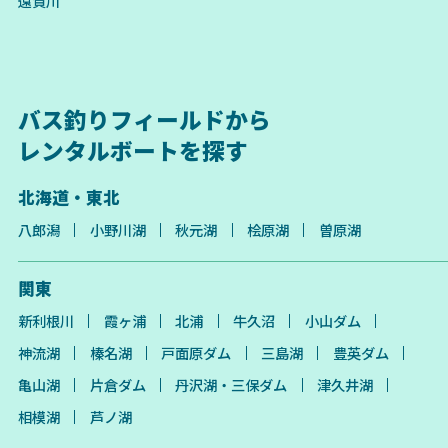
遠賀川
バス釣りフィールドから
レンタルボートを探す
北海道・東北
八郎潟
小野川湖
秋元湖
桧原湖
曽原湖
関東
新利根川
霞ヶ浦
北浦
牛久沼
小山ダム
神流湖
榛名湖
戸面原ダム
三島湖
豊英ダム
亀山湖
片倉ダム
丹沢湖・三保ダム
津久井湖
相模湖
芦ノ湖