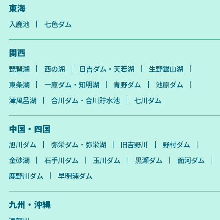
東海
入鹿池
七色ダム
関西
琵琶湖
西の湖
日吉ダム・天若湖
生野銀山湖
東条湖
一庫ダム・知明湖
青野ダム
池原ダム
津風呂湖
合川ダム・合川貯水池
七川ダム
中国・四国
旭川ダム
弥栄ダム・弥栄湖
旧吉野川
野村ダム
金砂湖
石手川ダム
玉川ダム
黒瀬ダム
面河ダム
鹿野川ダム
早明浦ダム
九州・沖縄