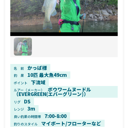
かっぱ様
名 前
10匹 最大魚49cm
釣 果
下流域
ポイント
ボウワームヌードル
ルアー（メーカー）
（EVERGREEN(エバーグリーン)）
DS
リグ
3m
レンジ
7:00-8:00
良い釣果の時間帯
マイボート/フローターなど
釣りのスタイル