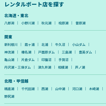
レンタルボート店を探す
北海道・東北
八郎潟
小野川湖
秋元湖
桧原湖
曽原湖
関東
新利根川
霞ヶ浦
北浦
牛久沼
小山ダム
神流湖
榛名湖
戸面原ダム
三島湖
豊英ダム
亀山湖
片倉ダム
印旛沼
手賀沼
丹沢湖・三保ダム
津久井湖
相模湖
芦ノ湖
北陸・甲信越
精進湖
千代田湖
西湖
山中湖
河口湖
木崎湖
野尻湖