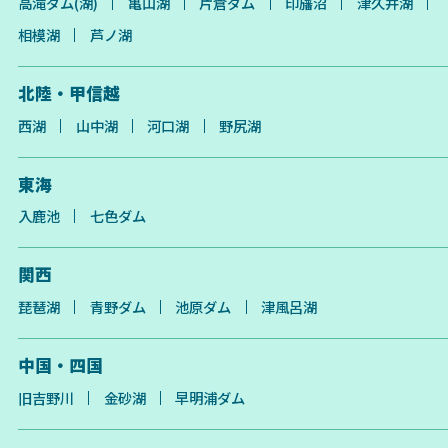
高滝ダム(湖)
亀山湖
片倉ダム
印旛沼
津久井湖
相模湖
芦ノ湖
北陸・甲信越
西湖
山中湖
河口湖
野尻湖
東海
入鹿池
七色ダム
関西
琵琶湖
青野ダム
池原ダム
津風呂湖
中国・四国
旧吉野川
金砂湖
早明浦ダム