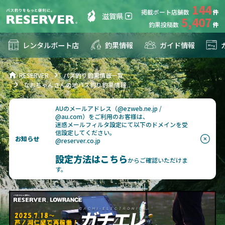
144
掲載ボート店舗数
滋賀県
5,407
釣果投稿数
レンタルボート店
釣果情報
ガイド情報
RESERVER
バス釣り釣果情報一覧
なおちゃんさんの地バス釣り釣果情報
AUのメールアドレス（@ezweb.ne.jp /
@au.com）をご利用のお客様は、
迷惑メールフィルタ設定にて以下のドメインを受
信設定してください。
お知らせ
@reserver.co.jp
設定方法はこちら
からご確認いただけま
す。