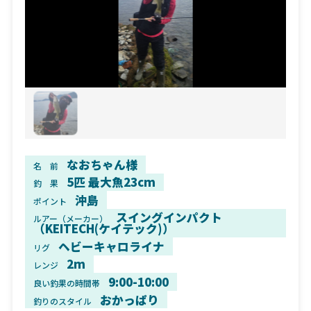
なおちゃん様
名 前
5匹 最大魚23cm
釣 果
沖島
ポイント
スイングインパクト
ルアー（メーカー）
（KEITECH(ケイテック)）
ヘビーキャロライナ
リグ
2m
レンジ
9:00-10:00
良い釣果の時間帯
おかっぱり
釣りのスタイル