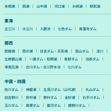
本栖湖
西湖
山中湖
河口湖
木崎湖
野尻湖
東海
五三川
大江川
入鹿池
七色ダム
青蓮寺ダム
関西
琵琶湖
西の湖
日吉ダム・天若湖
高山ダム
淀川
生野銀山湖
一庫ダム・知明湖
青野ダム
池原ダム
津風呂湖
合川ダム・合川貯水池
七川ダム
中国・四国
旭川ダム
神龍湖
生見川ダム（山代湖）
丸山ダム
旧吉野川
府中湖
野村ダム
金砂湖
石手川ダム
玉川ダム
黒瀬ダム
面河ダム
鹿野川ダム