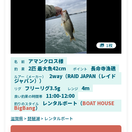
1枚
アマンクロス様
名 前
2匹 最大魚42cm
長命寺漁礁
釣 果
ポイント
2way（RAID JAPAN（レイド
ルアー（メーカー）
ジャパン））
フリーリグ3.5g
4m
リグ
レンジ
11:00-12:00
良い釣果の時間帯
レンタルボート（
BOAT HOUSE
釣りのスタイル
BigBang
）
滋賀県
>
琵琶湖
> レンタルボート