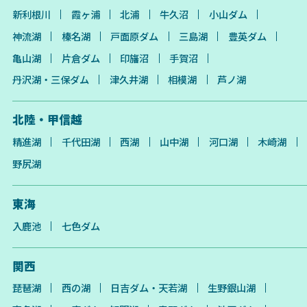
新利根川
霞ヶ浦
北浦
牛久沼
小山ダム
神流湖
榛名湖
戸面原ダム
三島湖
豊英ダム
亀山湖
片倉ダム
印旛沼
手賀沼
丹沢湖・三保ダム
津久井湖
相模湖
芦ノ湖
北陸・甲信越
精進湖
千代田湖
西湖
山中湖
河口湖
木崎湖
野尻湖
東海
入鹿池
七色ダム
関西
琵琶湖
西の湖
日吉ダム・天若湖
生野銀山湖