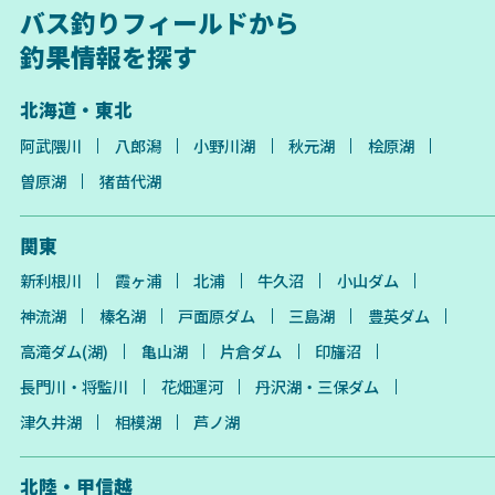
バス釣りフィールドから
釣果情報を探す
北海道・東北
阿武隈川
八郎潟
小野川湖
秋元湖
桧原湖
曽原湖
猪苗代湖
関東
新利根川
霞ヶ浦
北浦
牛久沼
小山ダム
神流湖
榛名湖
戸面原ダム
三島湖
豊英ダム
高滝ダム(湖)
亀山湖
片倉ダム
印旛沼
長門川・将監川
花畑運河
丹沢湖・三保ダム
津久井湖
相模湖
芦ノ湖
北陸・甲信越