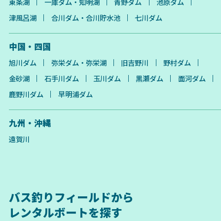
東条湖
一庫ダム・知明湖
青野ダム
池原ダム
津風呂湖
合川ダム・合川貯水池
七川ダム
中国・四国
旭川ダム
弥栄ダム・弥栄湖
旧吉野川
野村ダム
金砂湖
石手川ダム
玉川ダム
黒瀬ダム
面河ダム
鹿野川ダム
早明浦ダム
九州・沖縄
遠賀川
バス釣りフィールドから
レンタルボートを探す