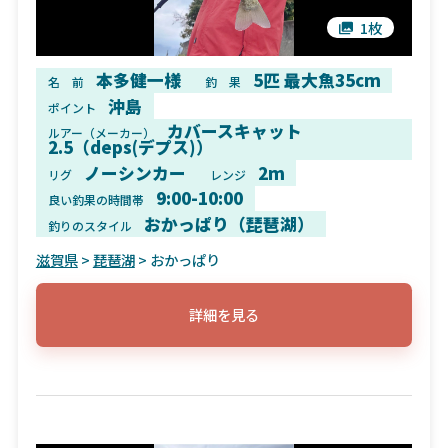
1枚
本多健一様
5匹 最大魚35cm
名 前
釣 果
沖島
ポイント
カバースキャット
ルアー（メーカー）
2.5（deps(デプス)）
ノーシンカー
2m
リグ
レンジ
9:00-10:00
良い釣果の時間帯
おかっぱり（琵琶湖）
釣りのスタイル
滋賀県
>
琵琶湖
> おかっぱり
詳細を見る