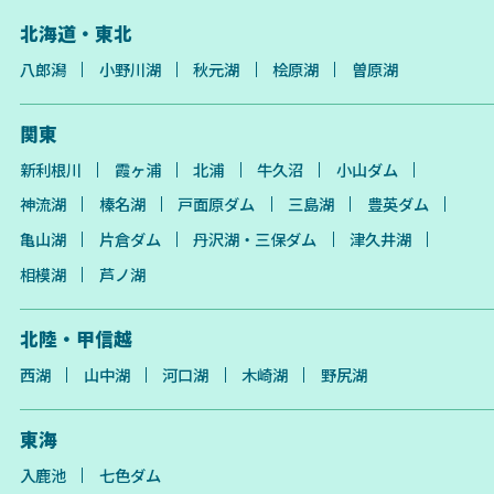
北海道・東北
八郎潟
小野川湖
秋元湖
桧原湖
曽原湖
関東
新利根川
霞ヶ浦
北浦
牛久沼
小山ダム
神流湖
榛名湖
戸面原ダム
三島湖
豊英ダム
亀山湖
片倉ダム
丹沢湖・三保ダム
津久井湖
相模湖
芦ノ湖
北陸・甲信越
西湖
山中湖
河口湖
木崎湖
野尻湖
東海
入鹿池
七色ダム