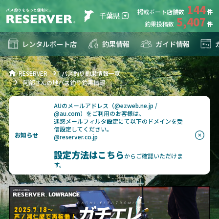
144
掲載ボート店舗数
千葉県
5,407
釣果投稿数
レンタルボート店
釣果情報
ガイド情報
RESERVER
バス釣り釣果情報一覧
阿部さんの地バス釣り釣果情報
AUのメールアドレス（@ezweb.ne.jp /
@au.com）をご利用のお客様は、
迷惑メールフィルタ設定にて以下のドメインを受
信設定してください。
お知らせ
@reserver.co.jp
設定方法はこちら
からご確認いただけま
す。