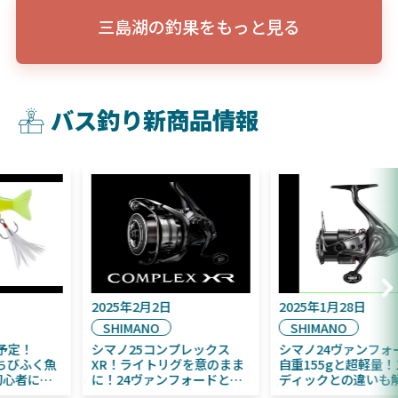
三島湖の釣果をもっと見る
バス釣り新商品情報
2025年9月16日
2025年2月2日
DAIWA
SHIMANO
2025年11月発売予定！
シマノ25コンプレックス
DAIWA ふく魚／ちびふく魚
XR！ライトリグを意のまま
はビッグベイト初心者にお
に！24ヴァンフォードとの
すすめ！
違いも解説！