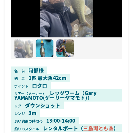
阿部様
名 前
1匹 最大魚42cm
釣 果
ロクロ
ポイント
レッグワーム（Gary
ルアー（メーカー）
YAMAMOTO(ゲーリーヤマモト)）
ダウンショット
リグ
3m
レンジ
13:00-14:00
良い釣果の時間帯
レンタルボート（
三島湖ともゑ
）
釣りのスタイル