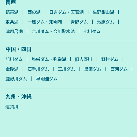
関西
琵琶湖
西の湖
日吉ダム・天若湖
生野銀山湖
東条湖
一庫ダム・知明湖
青野ダム
池原ダム
津風呂湖
合川ダム・合川貯水池
七川ダム
中国・四国
旭川ダム
弥栄ダム・弥栄湖
旧吉野川
野村ダム
金砂湖
石手川ダム
玉川ダム
黒瀬ダム
面河ダム
鹿野川ダム
早明浦ダム
九州・沖縄
遠賀川