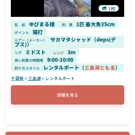
1枚
ゆぴまる様
1匹 最大魚35cm
名 前
釣 果
猫打
ポイント
サカマタシャッド（deps(デ
ルアー（メーカー）
プス)）
ミドスト
3m
リグ
レンジ
9:00-10:00
良い釣果の時間帯
レンタルボート（
三島湖ともゑ
）
釣りのスタイル
千葉県
>
三島湖
> レンタルボート
詳細を見る