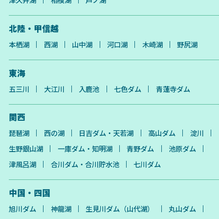
北陸・甲信越
本栖湖
西湖
山中湖
河口湖
木崎湖
野尻湖
東海
五三川
大江川
入鹿池
七色ダム
青蓮寺ダム
関西
琵琶湖
西の湖
日吉ダム・天若湖
高山ダム
淀川
生野銀山湖
一庫ダム・知明湖
青野ダム
池原ダム
津風呂湖
合川ダム・合川貯水池
七川ダム
中国・四国
旭川ダム
神龍湖
生見川ダム（山代湖）
丸山ダム