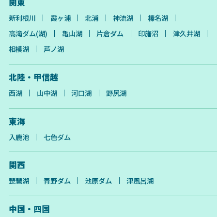
関東
新利根川
霞ヶ浦
北浦
神流湖
榛名湖
高滝ダム(湖)
亀山湖
片倉ダム
印旛沼
津久井湖
相模湖
芦ノ湖
北陸・甲信越
西湖
山中湖
河口湖
野尻湖
東海
入鹿池
七色ダム
関西
琵琶湖
青野ダム
池原ダム
津風呂湖
中国・四国