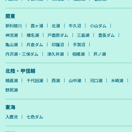
関東
新利根川
霞ヶ浦
北浦
牛久沼
小山ダム
神流湖
榛名湖
戸面原ダム
三島湖
豊英ダム
亀山湖
片倉ダム
印旛沼
手賀沼
丹沢湖・三保ダム
津久井湖
相模湖
芦ノ湖
北陸・甲信越
精進湖
千代田湖
西湖
山中湖
河口湖
木崎湖
野尻湖
東海
入鹿池
七色ダム