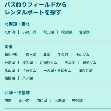
バス釣りフィールドから
レンタルボートを探す
北海道・東北
八郎潟
小野川湖
秋元湖
桧原湖
曽原湖
関東
新利根川
霞ヶ浦
北浦
牛久沼
小山ダム
神流湖
榛名湖
戸面原ダム
三島湖
豊英ダム
亀山湖
片倉ダム
丹沢湖・三保ダム
津久井湖
相模湖
芦ノ湖
北陸・甲信越
西湖
山中湖
河口湖
木崎湖
野尻湖