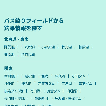
バス釣りフィールドから
釣果情報を探す
北海道・東北
阿武隈川
八郎潟
小野川湖
秋元湖
桧原湖
曽原湖
猪苗代湖
関東
新利根川
霞ヶ浦
北浦
牛久沼
小山ダム
神流湖
榛名湖
戸面原ダム
三島湖
豊英ダム
高滝ダム(湖)
亀山湖
片倉ダム
印旛沼
長門川・将監川
花畑運河
丹沢湖・三保ダム
津久井湖
相模湖
芦ノ湖