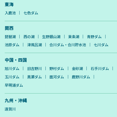
東海
入鹿池
七色ダム
関西
琵琶湖
西の湖
生野銀山湖
東条湖
青野ダム
池原ダム
津風呂湖
合川ダム・合川貯水池
七川ダム
中国・四国
旭川ダム
旧吉野川
野村ダム
金砂湖
石手川ダム
玉川ダム
黒瀬ダム
面河ダム
鹿野川ダム
早明浦ダム
九州・沖縄
遠賀川