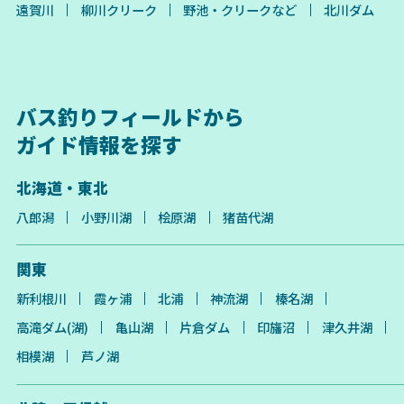
遠賀川
柳川クリーク
野池・クリークなど
北川ダム
バス釣りフィールドから
ガイド情報を探す
北海道・東北
八郎潟
小野川湖
桧原湖
猪苗代湖
関東
新利根川
霞ヶ浦
北浦
神流湖
榛名湖
高滝ダム(湖)
亀山湖
片倉ダム
印旛沼
津久井湖
相模湖
芦ノ湖