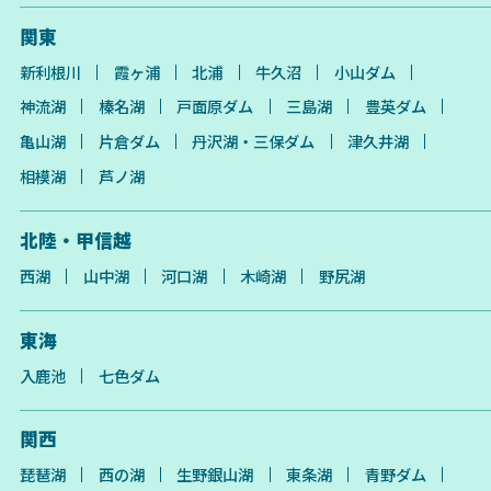
関東
新利根川
霞ヶ浦
北浦
牛久沼
小山ダム
神流湖
榛名湖
戸面原ダム
三島湖
豊英ダム
亀山湖
片倉ダム
丹沢湖・三保ダム
津久井湖
相模湖
芦ノ湖
北陸・甲信越
西湖
山中湖
河口湖
木崎湖
野尻湖
東海
入鹿池
七色ダム
関西
琵琶湖
西の湖
生野銀山湖
東条湖
青野ダム