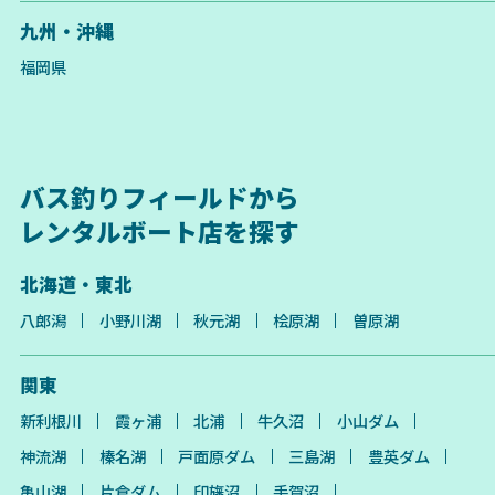
九州・沖縄
福岡県
バス釣りフィールドから
レンタルボート店を探す
北海道・東北
八郎潟
小野川湖
秋元湖
桧原湖
曽原湖
関東
新利根川
霞ヶ浦
北浦
牛久沼
小山ダム
神流湖
榛名湖
戸面原ダム
三島湖
豊英ダム
亀山湖
片倉ダム
印旛沼
手賀沼