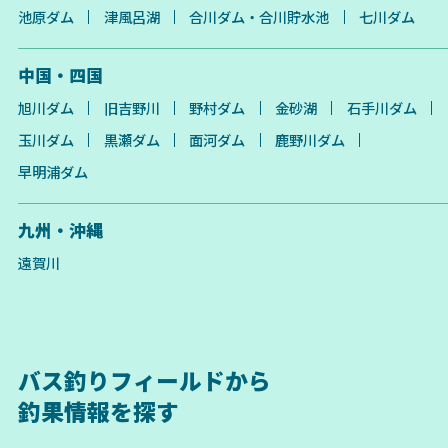
池原ダム
津風呂湖
合川ダム・合川貯水池
七川ダム
中国・四国
旭川ダム
旧吉野川
野村ダム
金砂湖
石手川ダム
玉川ダム
黒瀬ダム
面河ダム
鹿野川ダム
早明浦ダム
九州・沖縄
遠賀川
バス釣りフィールドから
釣果情報を探す