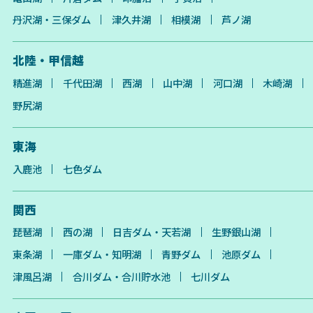
丹沢湖・三保ダム
津久井湖
相模湖
芦ノ湖
北陸・甲信越
精進湖
千代田湖
西湖
山中湖
河口湖
木崎湖
野尻湖
東海
入鹿池
七色ダム
関西
琵琶湖
西の湖
日吉ダム・天若湖
生野銀山湖
東条湖
一庫ダム・知明湖
青野ダム
池原ダム
津風呂湖
合川ダム・合川貯水池
七川ダム