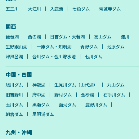
五三川
大江川
入鹿池
七色ダム
青蓮寺ダム
関西
琵琶湖
西の湖
日吉ダム・天若湖
高山ダム
淀川
生野銀山湖
一庫ダム・知明湖
青野ダム
池原ダム
津風呂湖
合川ダム・合川貯水池
七川ダム
中国・四国
旭川ダム
神龍湖
生見川ダム（山代湖）
丸山ダム
旧吉野川
府中湖
野村ダム
金砂湖
石手川ダム
玉川ダム
黒瀬ダム
面河ダム
鹿野川ダム
朝倉ダム
早明浦ダム
九州・沖縄