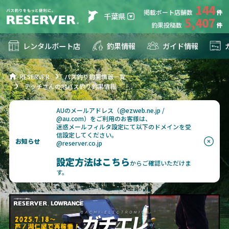
144
掲載ボート店舗数
千葉県
5,407
釣果投稿数
レンタルボート店
釣果情報
ガイド情報
RESERVER
バス釣り釣果情報一覧
テッチさんの地バス釣り釣果情報
AUのメールアドレス（@ezweb.ne.jp /
@au.com）をご利用のお客様は、
迷惑メールフィルタ設定にて以下のドメインを受
信設定してください。
お知らせ
@reserver.co.jp
設定方法はこちら
からご確認いただけま
す。