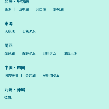
北陸・甲信越
西湖
山中湖
河口湖
野尻湖
東海
入鹿池
七色ダム
関西
琵琶湖
青野ダム
池原ダム
津風呂湖
中国・四国
旧吉野川
金砂湖
早明浦ダム
九州・沖縄
遠賀川