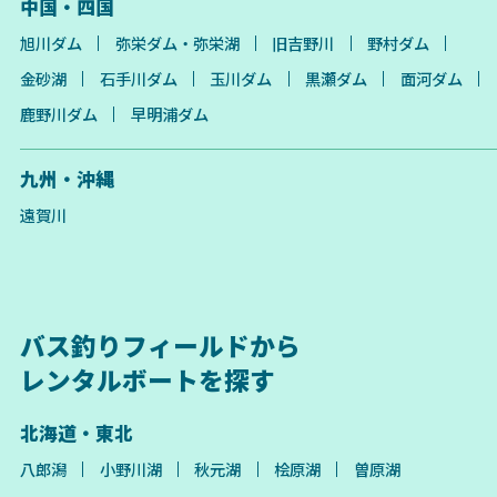
中国・四国
旭川ダム
弥栄ダム・弥栄湖
旧吉野川
野村ダム
金砂湖
石手川ダム
玉川ダム
黒瀬ダム
面河ダム
鹿野川ダム
早明浦ダム
九州・沖縄
遠賀川
バス釣りフィールドから
レンタルボートを探す
北海道・東北
八郎潟
小野川湖
秋元湖
桧原湖
曽原湖