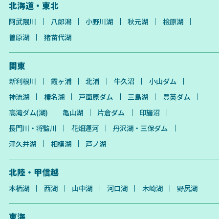
北海道・東北
阿武隈川
八郎潟
小野川湖
秋元湖
桧原湖
曽原湖
猪苗代湖
関東
新利根川
霞ヶ浦
北浦
牛久沼
小山ダム
神流湖
榛名湖
戸面原ダム
三島湖
豊英ダム
高滝ダム(湖)
亀山湖
片倉ダム
印旛沼
長門川・将監川
花畑運河
丹沢湖・三保ダム
津久井湖
相模湖
芦ノ湖
北陸・甲信越
本栖湖
西湖
山中湖
河口湖
木崎湖
野尻湖
東海