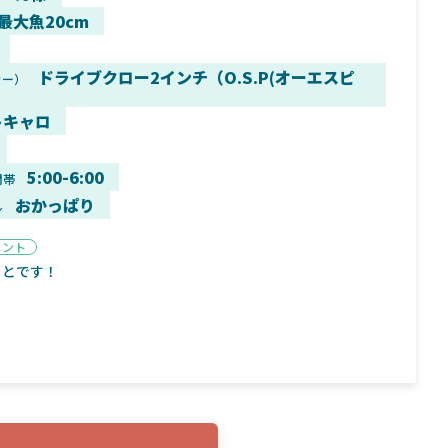
 最大魚20cm
ドライブクロー2インチ（O.S.P(オーエスピ
カー）
9月16日
2025年2月2日
トキャロ
く魚／ちび
シマノ25コンプレックス XR！ライトリグを
シマノ
すめ！
意のままに！24ヴァンフォードとの違いも
量！
解説！
5:00-6:00
間帯
おかっぱり
ル
メント
っとです！
魚探
バ
年3月7日
2026年4月16日