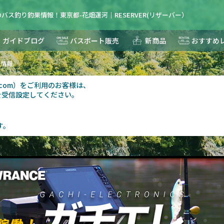
バス釣り釣果情報！東京都-花畑運河｜RESERVER(リザーバー）
ガイドブログ
バスボート販売
新商品
おすすめ
果情報
au.com）をご利用のお客様は、
を受信設定してください。
す。