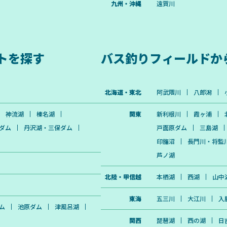
九州・沖縄
遠賀川
トを探す
バス釣りフィールドか
北海道・東北
阿武隈川
八郎潟
神流湖
榛名湖
関東
新利根川
霞ヶ浦
ダム
丹沢湖・三保ダム
戸面原ダム
三島湖
印旛沼
長門川・将監
芦ノ湖
北陸・甲信越
本栖湖
西湖
山中
東海
五三川
大江川
入
ム
池原ダム
津風呂湖
関西
琵琶湖
西の湖
日