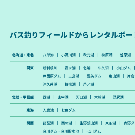
バス釣りフィールドから
レンタルボー
北海道・東北
八郎潟
小野川湖
秋元湖
桧原湖
曽原湖
関東
新利根川
霞ヶ浦
北浦
牛久沼
小山ダム
戸面原ダム
三島湖
豊英ダム
亀山湖
片倉
津久井湖
相模湖
芦ノ湖
北陸・甲信越
西湖
山中湖
河口湖
木崎湖
野尻湖
東海
入鹿池
七色ダム
関西
琵琶湖
西の湖
生野銀山湖
東条湖
青野ダ
合川ダム・合川貯水池
七川ダム