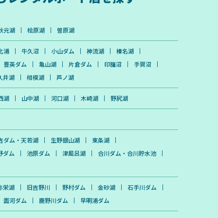
秋元湖
桧原湖
曽原湖
北浦
牛久沼
小山ダム
神流湖
榛名湖
豊英ダム
亀山湖
片倉ダム
印旛沼
手賀沼
久井湖
相模湖
芦ノ湖
西湖
山中湖
河口湖
木崎湖
野尻湖
吉ダム・天若湖
生野銀山湖
東条湖
野ダム
池原ダム
津風呂湖
合川ダム・合川貯水池
弥栄湖
旧吉野川
野村ダム
金砂湖
石手川ダム
面河ダム
鹿野川ダム
早明浦ダム