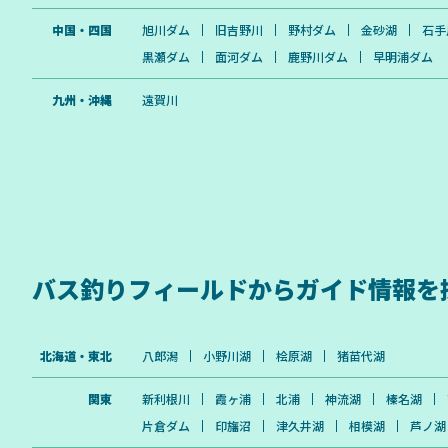
中国・四国
旭川ダム
旧吉野川
野村ダム
金砂湖
石手
黒瀬ダム
面河ダム
鹿野川ダム
早明浦ダム
九州・沖縄
遠賀川
バス釣りフィールドから
ガイド情報を
北海道・東北
八郎潟
小野川湖
桧原湖
猪苗代湖
関東
新利根川
霞ヶ浦
北浦
神流湖
榛名湖
片倉ダム
印旛沼
津久井湖
相模湖
芦ノ湖