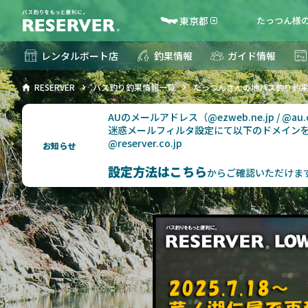
東京都
たっつん様の
レンタルボート店
釣果情報
ガイド情報
RESERVER
バス釣り釣果情報一覧
たっつんさんの地バス釣り釣
AUのメールアドレス（@ezweb.ne.jp / @
迷惑メールフィルタ設定にて以下のドメイン
@reserver.co.jp
お知らせ
設定方法はこちら
からご確認いただけま