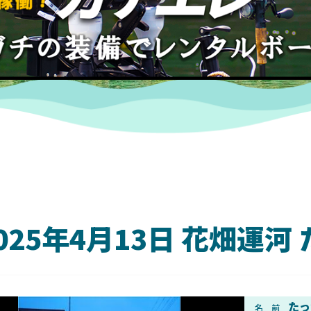
025年4月13日 花畑運
DAIWA
たっ
名 前