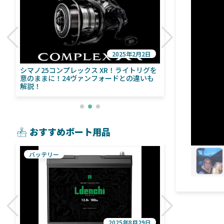
2025年2月2日
び
シマノ25コンプレックス XR！ライトリグを
シマノ24ヴァ
意のままに！24ヴァンフォードとの違いも
量！ストラデ
解説！
おすすめボート用品
バッテリー
魚探
2025年8月29日