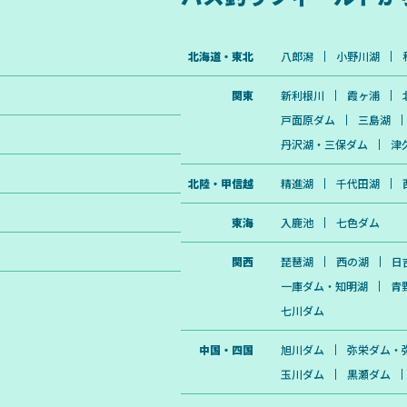
北海道・東北
八郎潟
小野川湖
関東
新利根川
霞ヶ浦
戸面原ダム
三島湖
丹沢湖・三保ダム
津
北陸・甲信越
精進湖
千代田湖
東海
入鹿池
七色ダム
関西
琵琶湖
西の湖
日
一庫ダム・知明湖
青
七川ダム
中国・四国
旭川ダム
弥栄ダム・
玉川ダム
黒瀬ダム