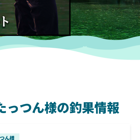
河 たっつん様の釣果情報
SHIMANO
SH
つん様