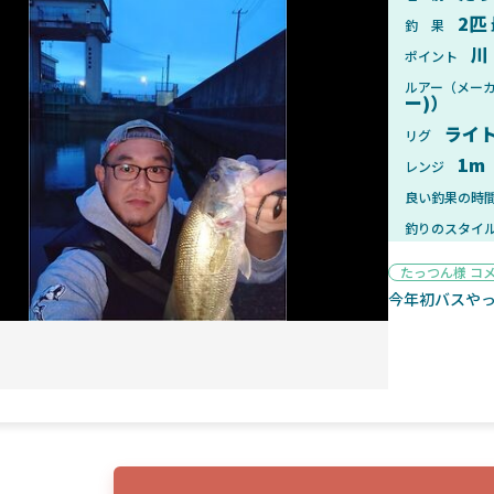
2匹
釣 果
川
ポイント
ルアー（メー
ー)）
2025年1月28日
2025年
ライ
リグ
ンフォード！自重155gと超軽
2025年11月発売予定！DAIWA ふ
1m
レンジ
ィックとの違いも解説！
ふく魚はビッグベイト初心者におす
良い釣果の時
釣りのスタイ
たっつん様 コ
今年初バスや
魚探
2025年7月10日
2025