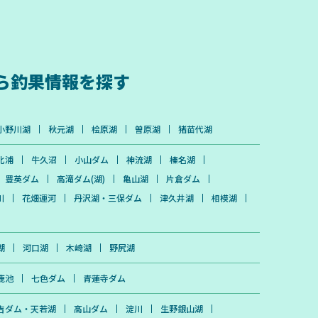
ら
釣果情報を探す
小野川湖
秋元湖
桧原湖
曽原湖
猪苗代湖
北浦
牛久沼
小山ダム
神流湖
榛名湖
豊英ダム
高滝ダム(湖)
亀山湖
片倉ダム
川
花畑運河
丹沢湖・三保ダム
津久井湖
相模湖
湖
河口湖
木崎湖
野尻湖
鹿池
七色ダム
青蓮寺ダム
吉ダム・天若湖
高山ダム
淀川
生野銀山湖