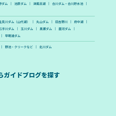
野ダム
池原ダム
津風呂湖
合川ダム・合川貯水池
生見川ダム（山代湖）
丸山ダム
旧吉野川
府中湖
石手川ダム
玉川ダム
黒瀬ダム
面河ダム
早明浦ダム
野池・クリークなど
北川ダム
ら
ガイドブログを探す