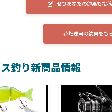
ぜひあなたの釣果も投稿
ーグルアイ（EAGLE EYE）」
ELowrance EAGLE 7/9インチ 
り身近に！HOOK REVEAL
ットHD！EAGLE EYEとの違いも解
説！
花畑運河の釣果をも
バス釣り新商品情報