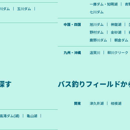
一庫ダム・知明湖
青
川ダム
玉川ダム
七川ダム
中国・四国
旭川ダム
神龍湖
野村ダム
金砂湖
鹿野川ダム
朝倉ダム
九州・沖縄
遠賀川
柳川クリーク
探す
バス釣りフィールドか
関東
津久井湖
相模湖
高滝ダム(湖)
亀山湖