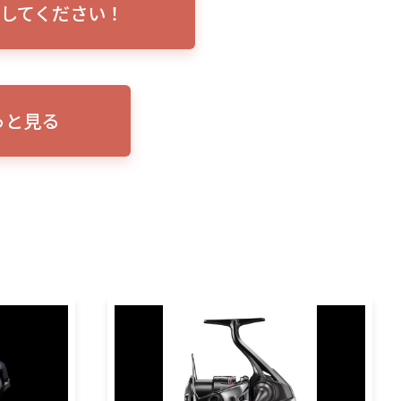
してください！
トリプルショ
ローランス イーグルアイ（EAGLE EYE）イ
エル
説！
ンプレ！ガーミンとの比較も併せてご説明い
ンバ
たします
っと見る