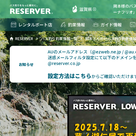
岡本様のバ
滋賀県
ーナフリオ」
レンタルボート店
釣果情報
ガイド情報
RESERVER
バス釣り釣果情報一覧
岡本さんの地バス釣り釣果情
AUのメールアドレス（@ezweb.ne.jp / @
迷惑メールフィルタ設定にて以下のドメイン
@reserver.co.jp
お知らせ
設定方法はこちら
からご確認いただけま