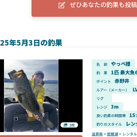
ぜひあなたの釣果も投稿
ーグルアイ（EAGLE EYE）」
ELowrance EAGLE 7/9インチ 
り身近に！HOOK REVEAL
ットHD！EAGLE EYEとの違いも解
説！
025年5月3日の釣果
やっぺ様
名 前
1匹 最大魚
釣 果
赤野井
ポイント
L
ルアー（メーカー）
リグ
3m
レンジ
15
良い釣果の時間帯
レン
釣りのスタイル
2枚
滋賀県
>
琵琶湖
> レンタ