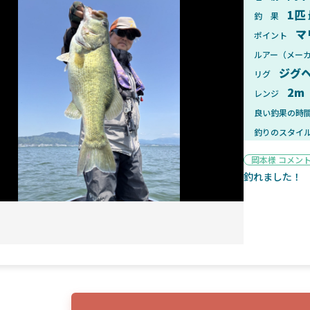
1匹
釣 果
マ
ポイント
ルアー（メー
ジグ
リグ
2025年1月28日
2025年
2m
レンジ
ンフォード！自重155gと超軽
2025年11月発売予定！DAIWA ふ
ィックとの違いも解説！
ふく魚はビッグベイト初心者におす
良い釣果の時
釣りのスタイ
岡本様 コメン
釣れました！
魚探
2025年7月10日
2025