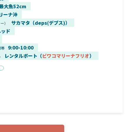
 最大魚52cm
リーナ沖
サカマタ（deps(デプス)）
カー）
ヘッド
9月16日
2025年2月2日
く魚／ちび
シマノ25コンプレックス XR！ライトリグを
シマノ
すめ！
意のままに！24ヴァンフォードとの違いも
量！
9:00-10:00
間帯
解説！
レンタルボート（
ビワコマリーナフリオ
）
ル
ト
魚探
バ
年3月7日
2026年4月16日