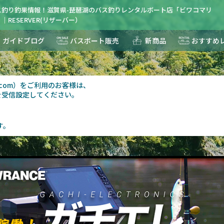
ス釣り釣果情報！滋賀県-琵琶湖のバス釣りレンタルボート店「ビワコマリ
｜RESERVER(リザーバー）
ガイドブログ
バスボート販売
新商品
おすすめ
報
au.com）をご利用のお客様は、
を受信設定してください。
す。