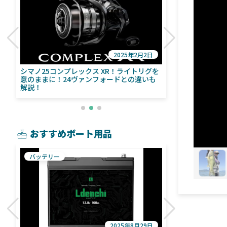
2025年2月2日
び
シマノ25コンプレックス XR！ライトリグを
シマノ24ヴァ
意のままに！24ヴァンフォードとの違いも
量！ストラデ
解説！
おすすめボート用品
バッテリー
魚探
2025年8月29日