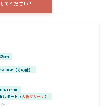
してください！
トリプルショ
ローランス イーグルアイ（EAGLE EYE）イ
エル
説！
ンプレ！ガーミンとの比較も併せてご説明い
ンバ
たします
62cm
V500GP（その他）
:00-16:00
タルボート（
大橋マリーナ
）
ルボート