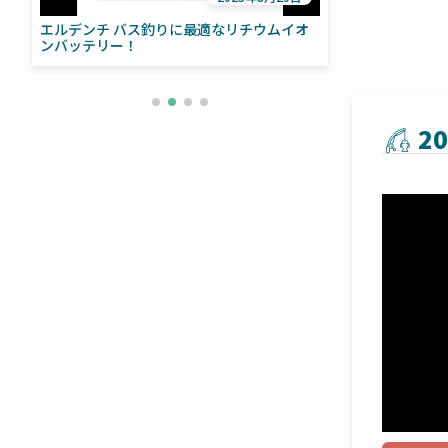
エルデンチ バス釣りに最適なリチウムイオ
ローランス「イ
い
ンバッテリー！
ライブソナーをよ
との違いも解
2