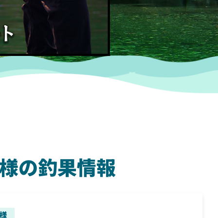
岡本様の釣果情報
SHIMANO
SH
様