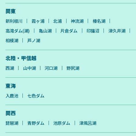
関東
新利根川
霞ヶ浦
北浦
神流湖
榛名湖
高滝ダム(湖)
亀山湖
片倉ダム
印旛沼
津久井湖
相模湖
芦ノ湖
北陸・甲信越
西湖
山中湖
河口湖
野尻湖
東海
入鹿池
七色ダム
関西
琵琶湖
青野ダム
池原ダム
津風呂湖