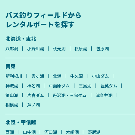
バス釣りフィールドから
レンタルボートを探す
北海道・東北
八郎潟
小野川湖
秋元湖
桧原湖
曽原湖
関東
新利根川
霞ヶ浦
北浦
牛久沼
小山ダム
神流湖
榛名湖
戸面原ダム
三島湖
豊英ダム
亀山湖
片倉ダム
丹沢湖・三保ダム
津久井湖
相模湖
芦ノ湖
北陸・甲信越
西湖
山中湖
河口湖
木崎湖
野尻湖