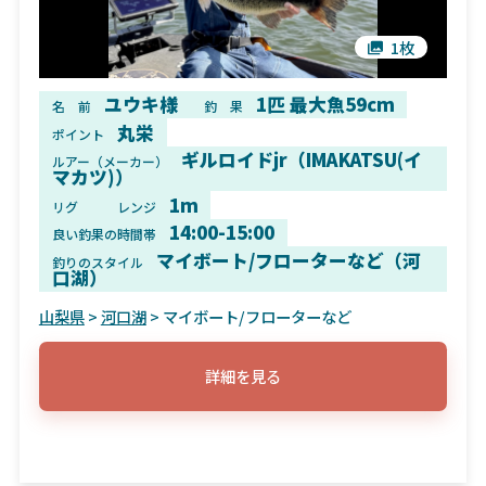
1枚
ユウキ様
1匹 最大魚59cm
名 前
釣 果
丸栄
ポイント
ギルロイドjr（IMAKATSU(イ
ルアー（メーカー）
マカツ)）
1m
リグ
レンジ
14:00-15:00
良い釣果の時間帯
マイボート/フローターなど（河
釣りのスタイル
口湖）
山梨県
>
河口湖
> マイボート/フローターなど
詳細を見る