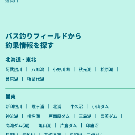
遠賀川
バス釣りフィールドから
釣果情報を探す
北海道・東北
阿武隈川
八郎潟
小野川湖
秋元湖
桧原湖
曽原湖
猪苗代湖
関東
新利根川
霞ヶ浦
北浦
牛久沼
小山ダム
神流湖
榛名湖
戸面原ダム
三島湖
豊英ダム
高滝ダム(湖)
亀山湖
片倉ダム
印旛沼
長門川・将監川
花畑運河
丹沢湖・三保ダム