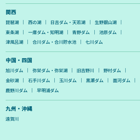
関西
琵琶湖
西の湖
日吉ダム・天若湖
生野銀山湖
東条湖
一庫ダム・知明湖
青野ダム
池原ダム
津風呂湖
合川ダム・合川貯水池
七川ダム
中国・四国
旭川ダム
弥栄ダム・弥栄湖
旧吉野川
野村ダム
金砂湖
石手川ダム
玉川ダム
黒瀬ダム
面河ダム
鹿野川ダム
早明浦ダム
九州・沖縄
遠賀川