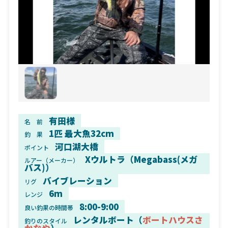
有田様
名 前
1匹 最大魚32cm
釣 果
河口湖大橋
ポイント
Xウルトラ（Megabass(メガ
ルアー（メーカー）
バス)）
バイブレーション
リグ
6m
レンジ
8:00-9:00
良い釣果の時間帯
レンタルボート（
ボートハウスさ
釣りのスタイル
かなや
）