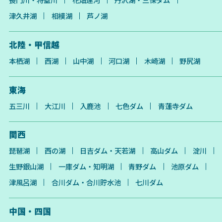
津久井湖
相模湖
芦ノ湖
北陸・甲信越
本栖湖
西湖
山中湖
河口湖
木崎湖
野尻湖
東海
五三川
大江川
入鹿池
七色ダム
青蓮寺ダム
関西
琵琶湖
西の湖
日吉ダム・天若湖
高山ダム
淀川
生野銀山湖
一庫ダム・知明湖
青野ダム
池原ダム
津風呂湖
合川ダム・合川貯水池
七川ダム
中国・四国