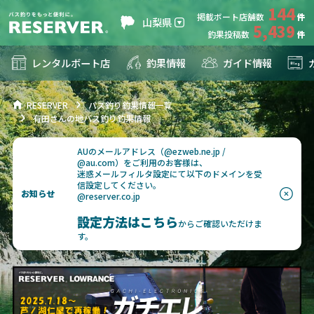
144
掲載ボート店舗数
山梨県
5,439
釣果投稿数
レンタルボート店
釣果情報
ガイド情報
RESERVER
バス釣り釣果情報一覧
有田さんの地バス釣り釣果情報
AUのメールアドレス（@ezweb.ne.jp /
@au.com）をご利用のお客様は、
迷惑メールフィルタ設定にて以下のドメインを受
信設定してください。
お知らせ
@reserver.co.jp
設定方法はこちら
からご確認いただけま
す。