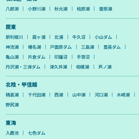
八郎潟
小野川湖
秋元湖
桧原湖
曽原湖
関東
新利根川
霞ヶ浦
北浦
牛久沼
小山ダム
神流湖
榛名湖
戸面原ダム
三島湖
豊英ダム
亀山湖
片倉ダム
印旛沼
手賀沼
丹沢湖・三保ダム
津久井湖
相模湖
芦ノ湖
北陸・甲信越
精進湖
千代田湖
西湖
山中湖
河口湖
木崎湖
野尻湖
東海
入鹿池
七色ダム