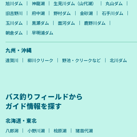
旭川ダム
神龍湖
生見川ダム（山代湖）
丸山ダム
旧吉野川
府中湖
野村ダム
金砂湖
石手川ダム
玉川ダム
黒瀬ダム
面河ダム
鹿野川ダム
朝倉ダム
早明浦ダム
九州・沖縄
遠賀川
柳川クリーク
野池・クリークなど
北川ダム
バス釣りフィールドから
ガイド情報を探す
北海道・東北
八郎潟
小野川湖
桧原湖
猪苗代湖