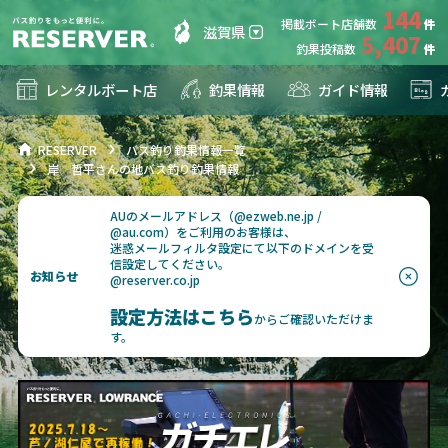
144
掲載ボート店舗数
滋賀県
5,407
釣果投稿数
レンタルボート店
釣果情報
ガイド情報
RESERVER
バス釣り釣果情報一覧
岸 哲平さんの地バス釣り釣果情報
AUのメールアドレス（@ezweb.ne.jp /
@au.com）をご利用のお客様は、
迷惑メールフィルタ設定にて以下のドメインを受
信設定してください。
お知らせ
@reserver.co.jp
設定方法はこちら
からご確認いただけま
す。