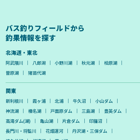
バス釣りフィールドから
釣果情報を探す
北海道・東北
阿武隈川
八郎潟
小野川湖
秋元湖
桧原湖
曽原湖
猪苗代湖
関東
新利根川
霞ヶ浦
北浦
牛久沼
小山ダム
神流湖
榛名湖
戸面原ダム
三島湖
豊英ダム
高滝ダム(湖)
亀山湖
片倉ダム
印旛沼
長門川・将監川
花畑運河
丹沢湖・三保ダム