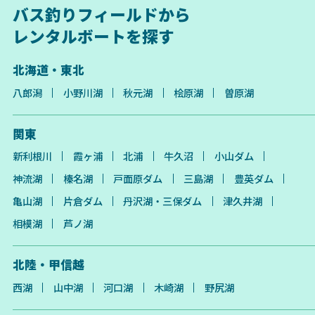
バス釣りフィールドから
レンタルボートを探す
北海道・東北
八郎潟
小野川湖
秋元湖
桧原湖
曽原湖
関東
新利根川
霞ヶ浦
北浦
牛久沼
小山ダム
神流湖
榛名湖
戸面原ダム
三島湖
豊英ダム
亀山湖
片倉ダム
丹沢湖・三保ダム
津久井湖
相模湖
芦ノ湖
北陸・甲信越
西湖
山中湖
河口湖
木崎湖
野尻湖