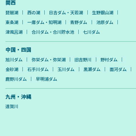
関西
琵琶湖
西の湖
日吉ダム・天若湖
生野銀山湖
東条湖
一庫ダム・知明湖
青野ダム
池原ダム
津風呂湖
合川ダム・合川貯水池
七川ダム
中国・四国
旭川ダム
弥栄ダム・弥栄湖
旧吉野川
野村ダム
金砂湖
石手川ダム
玉川ダム
黒瀬ダム
面河ダム
鹿野川ダム
早明浦ダム
九州・沖縄
遠賀川