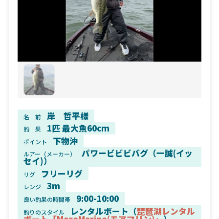
岸 哲平様
名 前
1匹 最大魚60cm
釣 果
下物沖
ポイント
パワービビビバグ（一誠(イッ
ルアー（メーカー）
セイ)）
フリーリグ
リグ
3m
レンジ
9:00-10:00
良い釣果の時間帯
レンタルボート（
琵琶湖レンタル
釣りのスタイル
ボート「MoreMarine(モアマリン)」
）