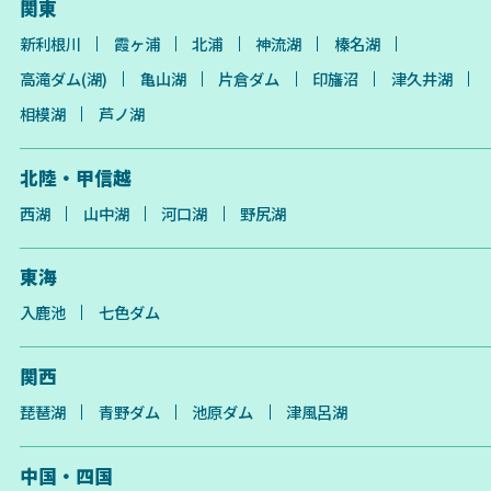
関東
新利根川
霞ヶ浦
北浦
神流湖
榛名湖
高滝ダム(湖)
亀山湖
片倉ダム
印旛沼
津久井湖
相模湖
芦ノ湖
北陸・甲信越
西湖
山中湖
河口湖
野尻湖
東海
入鹿池
七色ダム
関西
琵琶湖
青野ダム
池原ダム
津風呂湖
中国・四国