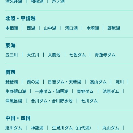
津久井湖
相模湖
芦ノ湖
北陸・甲信越
本栖湖
西湖
山中湖
河口湖
木崎湖
野尻湖
東海
五三川
大江川
入鹿池
七色ダム
青蓮寺ダム
関西
琵琶湖
西の湖
日吉ダム・天若湖
高山ダム
淀川
生野銀山湖
一庫ダム・知明湖
青野ダム
池原ダム
津風呂湖
合川ダム・合川貯水池
七川ダム
中国・四国
旭川ダム
神龍湖
生見川ダム（山代湖）
丸山ダム