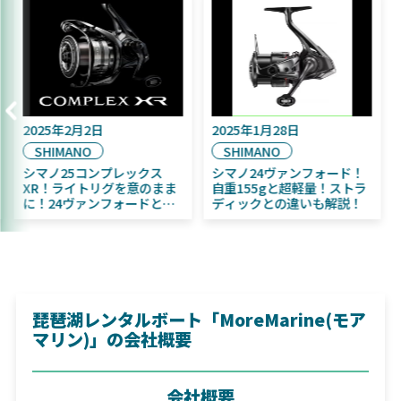
2025年9月16日
2025年2月2日
202
DAIWA
SHIMANO
SH
2025年11月発売予定！
シマノ25コンプレックス
シマ
DAIWA ふく魚／ちびふく魚
XR！ライトリグを意のまま
自重
はビッグベイト初心者にお
に！24ヴァンフォードとの
ディ
すすめ！
違いも解説！
琵琶湖レンタルボート「MoreMarine(モア
マリン)」の会社概要
会社概要