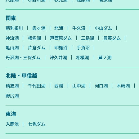
関東
新利根川
霞ヶ浦
北浦
牛久沼
小山ダム
神流湖
榛名湖
戸面原ダム
三島湖
豊英ダム
亀山湖
片倉ダム
印旛沼
手賀沼
丹沢湖・三保ダム
津久井湖
相模湖
芦ノ湖
北陸・甲信越
精進湖
千代田湖
西湖
山中湖
河口湖
木崎湖
野尻湖
東海
入鹿池
七色ダム