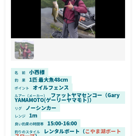
小西様
名 前
1匹 最大魚48cm
釣 果
オイルフェンス
ポイント
ファットヤマセンコー（Gary
ルアー（メーカー）
YAMAMOTO(ゲーリーヤマモト)）
ノーシンカー
リグ
1m
レンジ
15:00-16:00
良い釣果の時間帯
レンタルボート（
こやま湖ボート
釣りのスタイル
スロープ
）