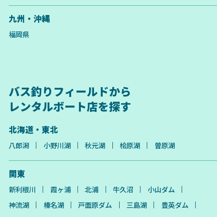
九州・沖縄
福岡県
バス釣りフィールドから
レンタルボート店を探す
北海道・東北
八郎潟
小野川湖
秋元湖
桧原湖
曽原湖
関東
新利根川
霞ヶ浦
北浦
牛久沼
小山ダム
神流湖
榛名湖
戸面原ダム
三島湖
豊英ダム