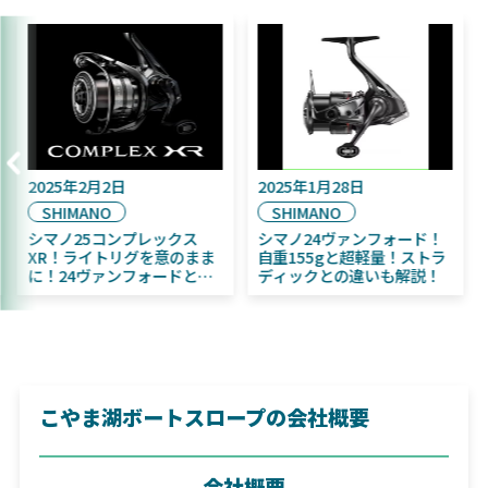
5年9月16日
2025年2月2日
2025年
AIWA
SHIMANO
SHIM
25年11月発売予定！
シマノ25コンプレックス
シマノ2
IWA ふく魚／ちびふく魚
XR！ライトリグを意のまま
自重15
ッグベイト初心者にお
に！24ヴァンフォードとの
ディッ
め！
違いも解説！
こやま湖ボートスロープの会社概要
会社概要