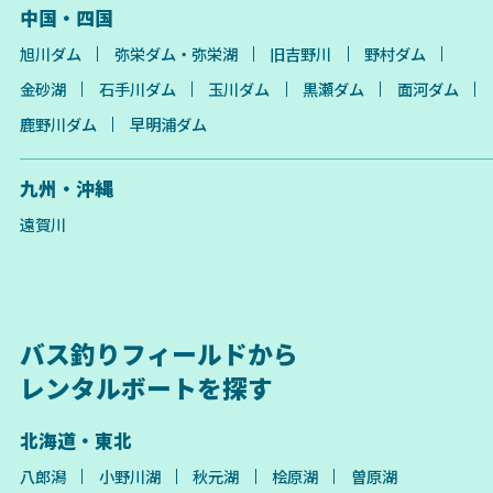
中国・四国
旭川ダム
弥栄ダム・弥栄湖
旧吉野川
野村ダム
金砂湖
石手川ダム
玉川ダム
黒瀬ダム
面河ダム
鹿野川ダム
早明浦ダム
九州・沖縄
遠賀川
バス釣りフィールドから
レンタルボートを探す
北海道・東北
八郎潟
小野川湖
秋元湖
桧原湖
曽原湖