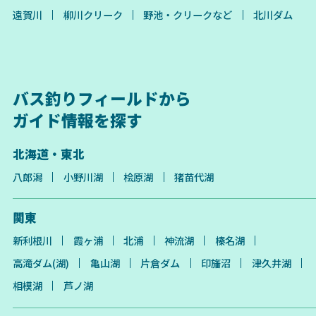
遠賀川
柳川クリーク
野池・クリークなど
北川ダム
バス釣りフィールドから
ガイド情報を探す
北海道・東北
八郎潟
小野川湖
桧原湖
猪苗代湖
関東
新利根川
霞ヶ浦
北浦
神流湖
榛名湖
高滝ダム(湖)
亀山湖
片倉ダム
印旛沼
津久井湖
相模湖
芦ノ湖