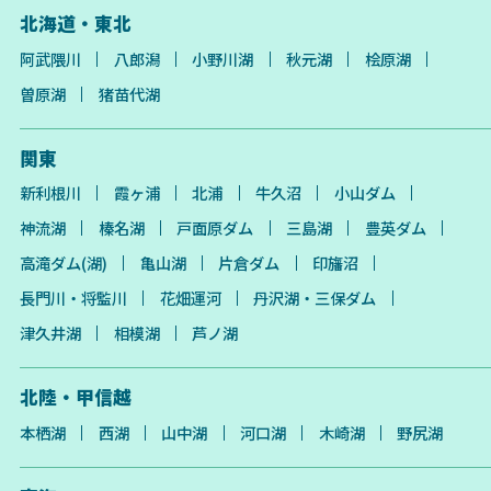
北海道・東北
阿武隈川
八郎潟
小野川湖
秋元湖
桧原湖
曽原湖
猪苗代湖
関東
新利根川
霞ヶ浦
北浦
牛久沼
小山ダム
神流湖
榛名湖
戸面原ダム
三島湖
豊英ダム
高滝ダム(湖)
亀山湖
片倉ダム
印旛沼
長門川・将監川
花畑運河
丹沢湖・三保ダム
津久井湖
相模湖
芦ノ湖
北陸・甲信越
本栖湖
西湖
山中湖
河口湖
木崎湖
野尻湖