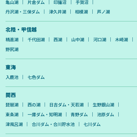
亀山湖
片倉ダム
印旛沼
手賀沼
丹沢湖・三保ダム
津久井湖
相模湖
芦ノ湖
北陸・甲信越
精進湖
千代田湖
西湖
山中湖
河口湖
木崎湖
野尻湖
東海
入鹿池
七色ダム
関西
琵琶湖
西の湖
日吉ダム・天若湖
生野銀山湖
東条湖
一庫ダム・知明湖
青野ダム
池原ダム
津風呂湖
合川ダム・合川貯水池
七川ダム