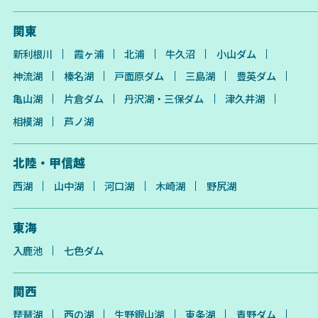
関東
新利根川
霞ヶ浦
北浦
牛久沼
小山ダム
神流湖
榛名湖
戸面原ダム
三島湖
豊英ダム
亀山湖
片倉ダム
丹沢湖・三保ダム
津久井湖
相模湖
芦ノ湖
北陸・甲信越
西湖
山中湖
河口湖
木崎湖
野尻湖
東海
入鹿池
七色ダム
関西
琵琶湖
西の湖
生野銀山湖
東条湖
青野ダム