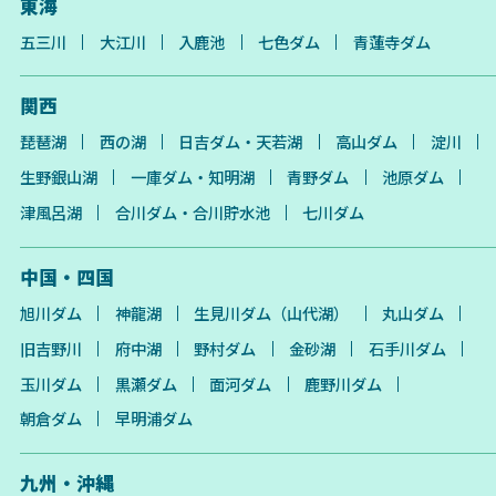
東海
五三川
大江川
入鹿池
七色ダム
青蓮寺ダム
関西
琵琶湖
西の湖
日吉ダム・天若湖
高山ダム
淀川
生野銀山湖
一庫ダム・知明湖
青野ダム
池原ダム
津風呂湖
合川ダム・合川貯水池
七川ダム
中国・四国
旭川ダム
神龍湖
生見川ダム（山代湖）
丸山ダム
旧吉野川
府中湖
野村ダム
金砂湖
石手川ダム
玉川ダム
黒瀬ダム
面河ダム
鹿野川ダム
朝倉ダム
早明浦ダム
九州・沖縄