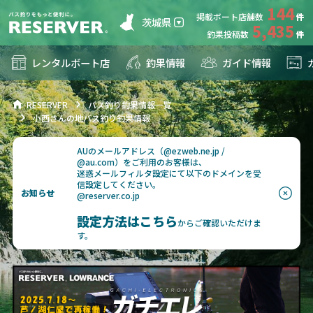
144
掲載ボート店舗数
茨城県
5,435
釣果投稿数
レンタルボート店
釣果情報
ガイド情報
RESERVER
バス釣り釣果情報一覧
小西さんの地バス釣り釣果情報
AUのメールアドレス（@ezweb.ne.jp /
@au.com）をご利用のお客様は、
迷惑メールフィルタ設定にて以下のドメインを受
信設定してください。
お知らせ
@reserver.co.jp
設定方法はこちら
からご確認いただけま
す。