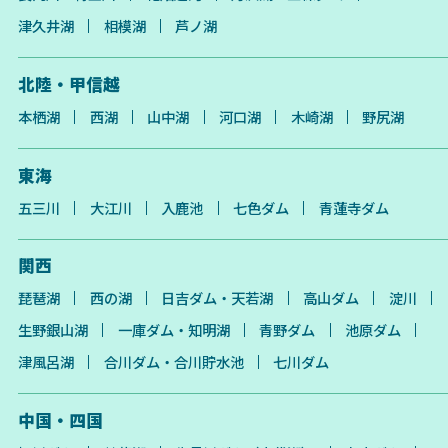
津久井湖
相模湖
芦ノ湖
北陸・甲信越
本栖湖
西湖
山中湖
河口湖
木崎湖
野尻湖
東海
五三川
大江川
入鹿池
七色ダム
青蓮寺ダム
関西
琵琶湖
西の湖
日吉ダム・天若湖
高山ダム
淀川
生野銀山湖
一庫ダム・知明湖
青野ダム
池原ダム
津風呂湖
合川ダム・合川貯水池
七川ダム
中国・四国