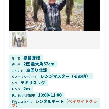
横島勝様
名 前
2匹 最大魚57cm
釣 果
島回り北部
ポイント
レンジマスター（その他）
ルアー（メーカー）
テキサスリグ
リグ
2m
レンジ
10:00-11:00
良い釣果の時間帯
レンタルボート（
ベイサイドクラ
釣りのスタイル
ブ
）