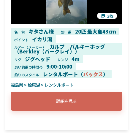
3枚
キタさん様
20匹 最大魚43cm
名 前
釣 果
イカリ潟
ポイント
ガルプ バルキーホッグ
ルアー（メーカー）
（Berkley（バークレイ））
ジグヘッド
4m
リグ
レンジ
9:00-10:00
良い釣果の時間帯
レンタルボート（
バックス
）
釣りのスタイル
福島県
>
桧原湖
> レンタルボート
詳細を見る