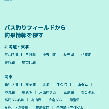
バス釣りフィールドから
釣果情報を探す
北海道・東北
阿武隈川
八郎潟
小野川湖
秋元湖
桧原湖
曽原湖
猪苗代湖
関東
新利根川
霞ヶ浦
北浦
牛久沼
小山ダム
神流湖
榛名湖
戸面原ダム
三島湖
豊英ダム
高滝ダム(湖)
亀山湖
片倉ダム
印旛沼
長門川・将監川
花畑運河
丹沢湖・三保ダム