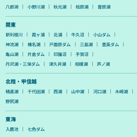
八郎潟
小野川湖
秋元湖
桧原湖
曽原湖
関東
新利根川
霞ヶ浦
北浦
牛久沼
小山ダム
神流湖
榛名湖
戸面原ダム
三島湖
豊英ダム
亀山湖
片倉ダム
印旛沼
手賀沼
丹沢湖・三保ダム
津久井湖
相模湖
芦ノ湖
北陸・甲信越
精進湖
千代田湖
西湖
山中湖
河口湖
木崎湖
野尻湖
東海
入鹿池
七色ダム