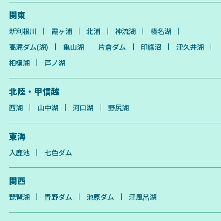
関東
新利根川
霞ヶ浦
北浦
神流湖
榛名湖
高滝ダム(湖)
亀山湖
片倉ダム
印旛沼
津久井湖
相模湖
芦ノ湖
北陸・甲信越
西湖
山中湖
河口湖
野尻湖
東海
入鹿池
七色ダム
関西
琵琶湖
青野ダム
池原ダム
津風呂湖