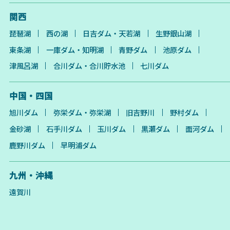
関西
琵琶湖
西の湖
日吉ダム・天若湖
生野銀山湖
東条湖
一庫ダム・知明湖
青野ダム
池原ダム
津風呂湖
合川ダム・合川貯水池
七川ダム
中国・四国
旭川ダム
弥栄ダム・弥栄湖
旧吉野川
野村ダム
金砂湖
石手川ダム
玉川ダム
黒瀬ダム
面河ダム
鹿野川ダム
早明浦ダム
九州・沖縄
遠賀川