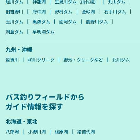
旭川ダム
神龍湖
生見川ダム（山代湖）
丸山ダム
旧吉野川
府中湖
野村ダム
金砂湖
石手川ダム
玉川ダム
黒瀬ダム
面河ダム
鹿野川ダム
朝倉ダム
早明浦ダム
九州・沖縄
遠賀川
柳川クリーク
野池・クリークなど
北川ダム
バス釣りフィールドから
ガイド情報を探す
北海道・東北
八郎潟
小野川湖
桧原湖
猪苗代湖