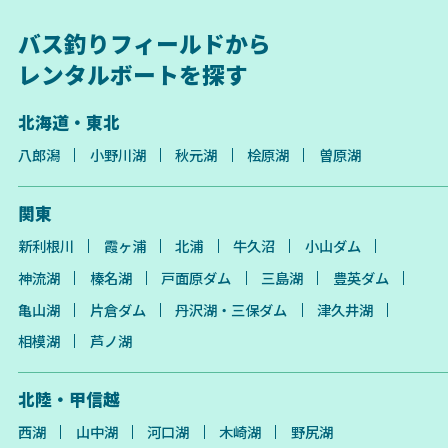
バス釣りフィールドから
レンタルボートを探す
北海道・東北
八郎潟
小野川湖
秋元湖
桧原湖
曽原湖
関東
新利根川
霞ヶ浦
北浦
牛久沼
小山ダム
神流湖
榛名湖
戸面原ダム
三島湖
豊英ダム
亀山湖
片倉ダム
丹沢湖・三保ダム
津久井湖
相模湖
芦ノ湖
北陸・甲信越
西湖
山中湖
河口湖
木崎湖
野尻湖