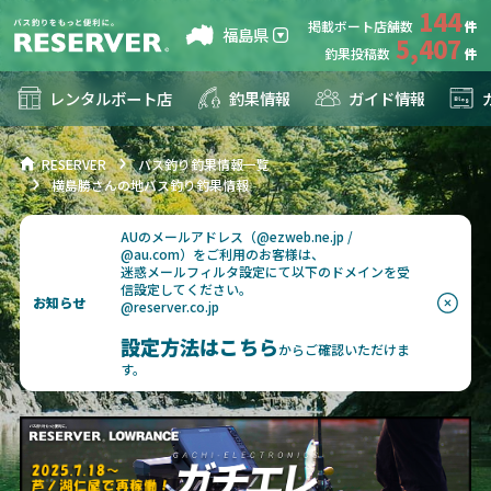
144
掲載ボート店舗数
福島県
5,407
釣果投稿数
レンタルボート店
釣果情報
ガイド情報
RESERVER
バス釣り釣果情報一覧
横島勝さんの地バス釣り釣果情報
AUのメールアドレス（@ezweb.ne.jp /
@au.com）をご利用のお客様は、
迷惑メールフィルタ設定にて以下のドメインを受
信設定してください。
お知らせ
@reserver.co.jp
設定方法はこちら
からご確認いただけま
す。