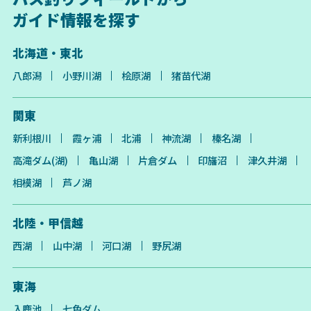
ガイド情報を探す
北海道・東北
八郎潟
小野川湖
桧原湖
猪苗代湖
関東
新利根川
霞ヶ浦
北浦
神流湖
榛名湖
高滝ダム(湖)
亀山湖
片倉ダム
印旛沼
津久井湖
相模湖
芦ノ湖
北陸・甲信越
西湖
山中湖
河口湖
野尻湖
東海
入鹿池
七色ダム