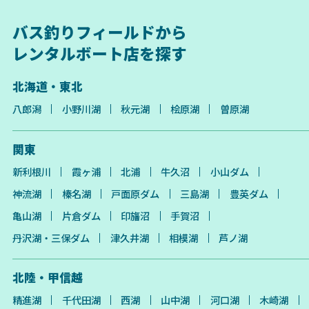
バス釣りフィールドから
レンタルボート店を探す
北海道・東北
八郎潟
小野川湖
秋元湖
桧原湖
曽原湖
関東
新利根川
霞ヶ浦
北浦
牛久沼
小山ダム
神流湖
榛名湖
戸面原ダム
三島湖
豊英ダム
亀山湖
片倉ダム
印旛沼
手賀沼
丹沢湖・三保ダム
津久井湖
相模湖
芦ノ湖
北陸・甲信越
精進湖
千代田湖
西湖
山中湖
河口湖
木崎湖