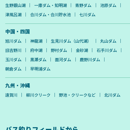
生野銀山湖
一庫ダム・知明湖
青野ダム
池原ダム
津風呂湖
合川ダム・合川貯水池
七川ダム
中国・四国
旭川ダム
神龍湖
生見川ダム（山代湖）
丸山ダム
旧吉野川
府中湖
野村ダム
金砂湖
石手川ダム
玉川ダム
黒瀬ダム
面河ダム
鹿野川ダム
朝倉ダム
早明浦ダム
九州・沖縄
遠賀川
柳川クリーク
野池・クリークなど
北川ダム
バス釣りフィールドから