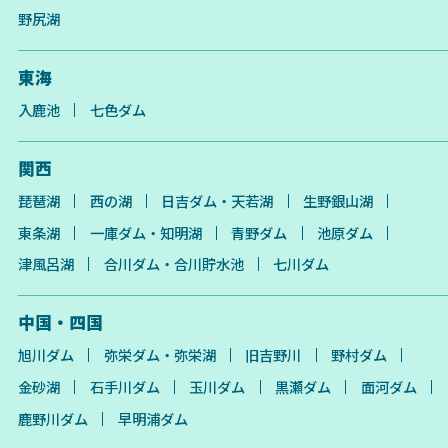
野尻湖
東海
入鹿池
七色ダム
関西
琵琶湖
西の湖
日吉ダム・天若湖
生野銀山湖
東条湖
一庫ダム・知明湖
青野ダム
池原ダム
津風呂湖
合川ダム・合川貯水池
七川ダム
中国・四国
旭川ダム
弥栄ダム・弥栄湖
旧吉野川
野村ダム
金砂湖
石手川ダム
玉川ダム
黒瀬ダム
面河ダム
鹿野川ダム
早明浦ダム