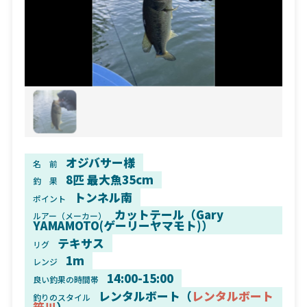
オジバサー様
名 前
8匹 最大魚35cm
釣 果
トンネル南
ポイント
カットテール（Gary
ルアー（メーカー）
YAMAMOTO(ゲーリーヤマモト)）
テキサス
リグ
1m
レンジ
14:00-15:00
良い釣果の時間帯
レンタルボート（
レンタルボート
釣りのスタイル
笹川
）