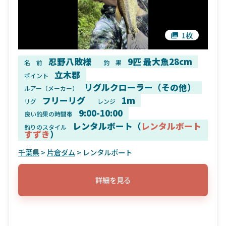
1枚
忍野八敗様
9匹 最大魚28cm
名 前
釣 果
立木郡
ポイント
リグルクローラー（その他）
ルアー（メーカー）
フリーリグ
1m
リグ
レンジ
9:00-10:00
良い釣果の時間帯
レンタルボート（
レンタルボート
釣りのスタイル
すずき
）
千葉県
>
片倉ダム
> レンタルボート
詳細を見る