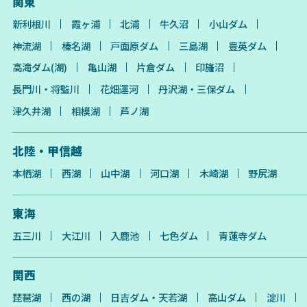
関東
新利根川
霞ヶ浦
北浦
牛久沼
小山ダム
神流湖
榛名湖
戸面原ダム
三島湖
豊英ダム
高滝ダム(湖)
亀山湖
片倉ダム
印旛沼
長門川・将監川
花畑運河
丹沢湖・三保ダム
津久井湖
相模湖
芦ノ湖
北陸・甲信越
本栖湖
西湖
山中湖
河口湖
木崎湖
野尻湖
東海
五三川
大江川
入鹿池
七色ダム
青蓮寺ダム
関西
琵琶湖
西の湖
日吉ダム・天若湖
高山ダム
淀川