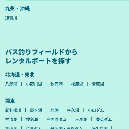
九州・沖縄
遠賀川
バス釣りフィールドから
レンタルボートを探す
北海道・東北
八郎潟
小野川湖
秋元湖
桧原湖
曽原湖
関東
新利根川
霞ヶ浦
北浦
牛久沼
小山ダム
神流湖
榛名湖
戸面原ダム
三島湖
豊英ダム
亀山湖
片倉ダム
丹沢湖・三保ダム
津久井湖