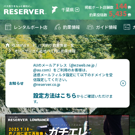
144
掲載ボート店舗数
千葉県
5,435
釣果投稿数
レンタルボート店
釣果情報
ガイド情報
RESERVER
バス釣り釣果情報一覧
オジバサーさんの地バス釣り釣果情報
AUのメールアドレス（@ezweb.ne.jp /
@au.com）をご利用のお客様は、
迷惑メールフィルタ設定にて以下のドメインを受
信設定してください。
お知らせ
@reserver.co.jp
設定方法はこちら
からご確認いただけま
す。