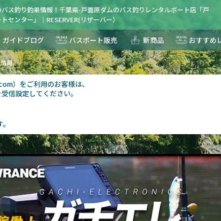
のバス釣り釣果情報！千葉県-戸面原ダムのバス釣りレンタルボート店「戸
トセンター」｜RESERVER(リザーバー）
ガイドブログ
バスボート販売
新商品
おすすめ
果情報
au.com）をご利用のお客様は、
を受信設定してください。
す。