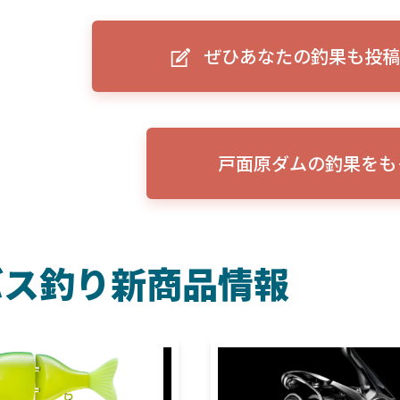
ーグルアイ（EAGLE EYE）」
ELowrance EAGLE 7/9インチ 
り身近に！HOOK REVEAL
ットHD！EAGLE EYEとの違いも解
ぜひあなたの釣果も投稿
説！
戸面原ダムの釣果をも
バス釣り新商品情報