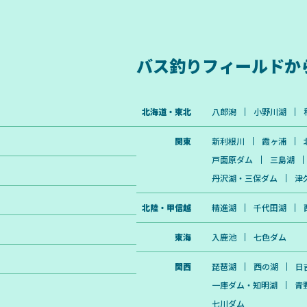
バス釣りフィールドか
北海道・東北
八郎潟
小野川湖
関東
新利根川
霞ヶ浦
戸面原ダム
三島湖
丹沢湖・三保ダム
津
北陸・甲信越
精進湖
千代田湖
東海
入鹿池
七色ダム
関西
琵琶湖
西の湖
日
一庫ダム・知明湖
青
七川ダム