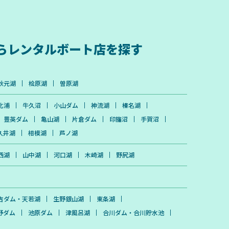
ら
レンタルボート店を探す
秋元湖
桧原湖
曽原湖
北浦
牛久沼
小山ダム
神流湖
榛名湖
豊英ダム
亀山湖
片倉ダム
印旛沼
手賀沼
久井湖
相模湖
芦ノ湖
西湖
山中湖
河口湖
木崎湖
野尻湖
吉ダム・天若湖
生野銀山湖
東条湖
野ダム
池原ダム
津風呂湖
合川ダム・合川貯水池