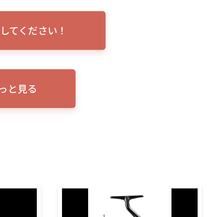
トリプルショ
ローランス イーグルアイ（EAGLE EYE）イ
エル
説！
ンプレ！ガーミンとの比較も併せてご説明い
ンバ
してください！
たします
っと見る