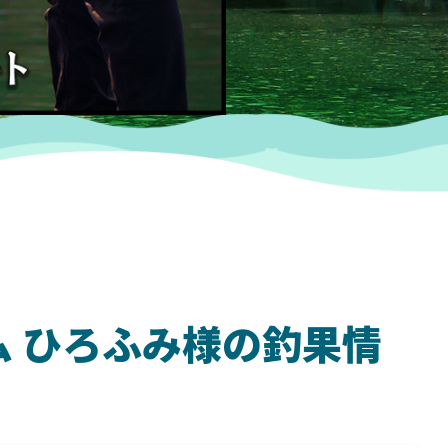
ダム ひろふみ様の釣果情
SHIMANO
SH