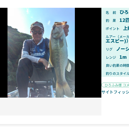
ひろ
名 前
12
釣 果
上
ポイント
2025年1月28日
2025年
ルアー（メー
エスピー)
ンフォード！自重155gと超軽
2025年11月発売予定！DAIWA ふ
ィックとの違いも解説！
ふく魚はビッグベイト初心者におす
ノー
リグ
1m
レンジ
良い釣果の時
釣りのスタイ
ひろふみ様 コ
魚探
サイトフィッ
2025年7月10日
2025