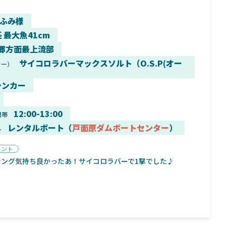
ふみ様
匹 最大魚41cm
郷方面最上流部
9月16日
2025年2月2日
サイコロラバーマックスソルト（O.S.P(オー
カー）
）
く魚／ちび
シマノ25コンプレックス XR！ライトリグを
シマノ
すめ！
意のままに！24ヴァンフォードとの違いも
量！
シンカー
解説！
12:00-13:00
間帯
レンタルボート（
戸面原ダムボートセンター
）
ル
メント
魚探
バ
シング気持ち良かったあ！サイコロラバーで1撃でした♪
年3月7日
2026年4月16日