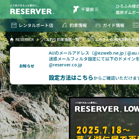
ひろふみ様
千葉県
面原ダムボー
レンタルボート店
釣果情報
ガイド情報
RESERVER
バス釣り釣果情報一覧
ひろふみさんの地バス釣り釣
AUのメールアドレス（@ezweb.ne.jp / @
迷惑メールフィルタ設定にて以下のドメイン
@reserver.co.jp
お知らせ
設定方法はこちら
からご確認いただけま