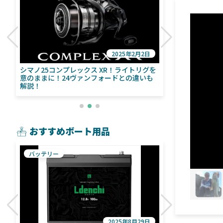
2025年2月2日
び
シマノ25コンプレックス XR！ライトリグを
シマノ24ヴァ
意のままに！24ヴァンフォードとの違いも
量！ストラデ
解説！
おすすめボート用品
バッテリー
魚探
2025年8月29日