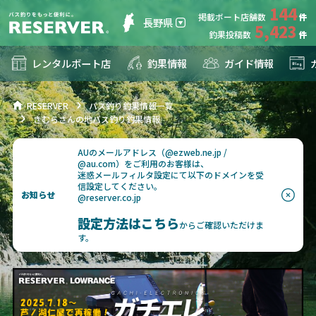
144
掲載ボート店舗数
長野県
5,423
釣果投稿数
レンタルボート店
釣果情報
ガイド情報
RESERVER
バス釣り釣果情報一覧
きむらさんの地バス釣り釣果情報
AUのメールアドレス（@ezweb.ne.jp /
@au.com）をご利用のお客様は、
迷惑メールフィルタ設定にて以下のドメインを受
信設定してください。
お知らせ
@reserver.co.jp
設定方法はこちら
からご確認いただけま
す。