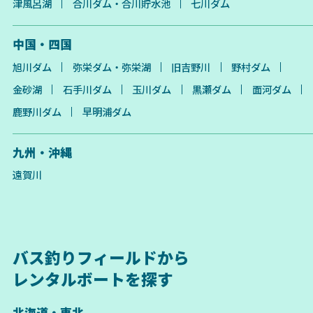
津風呂湖
合川ダム・合川貯水池
七川ダム
中国・四国
旭川ダム
弥栄ダム・弥栄湖
旧吉野川
野村ダム
金砂湖
石手川ダム
玉川ダム
黒瀬ダム
面河ダム
鹿野川ダム
早明浦ダム
九州・沖縄
遠賀川
バス釣りフィールドから
レンタルボートを探す
北海道・東北