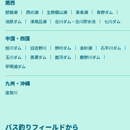
関西
琵琶湖
西の湖
生野銀山湖
東条湖
青野ダム
池原ダム
津風呂湖
合川ダム・合川貯水池
七川ダム
中国・四国
旭川ダム
旧吉野川
野村ダム
金砂湖
石手川ダム
玉川ダム
黒瀬ダム
面河ダム
鹿野川ダム
早明浦ダム
九州・沖縄
遠賀川
バス釣りフィールドから