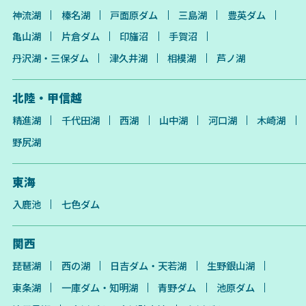
神流湖
榛名湖
戸面原ダム
三島湖
豊英ダム
亀山湖
片倉ダム
印旛沼
手賀沼
丹沢湖・三保ダム
津久井湖
相模湖
芦ノ湖
北陸・甲信越
精進湖
千代田湖
西湖
山中湖
河口湖
木崎湖
野尻湖
東海
入鹿池
七色ダム
関西
琵琶湖
西の湖
日吉ダム・天若湖
生野銀山湖
東条湖
一庫ダム・知明湖
青野ダム
池原ダム