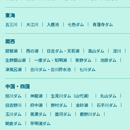
東海
五三川
大江川
入鹿池
七色ダム
青蓮寺ダム
関西
琵琶湖
西の湖
日吉ダム・天若湖
高山ダム
淀川
生野銀山湖
一庫ダム・知明湖
青野ダム
池原ダム
津風呂湖
合川ダム・合川貯水池
七川ダム
中国・四国
旭川ダム
神龍湖
生見川ダム（山代湖）
丸山ダム
旧吉野川
府中湖
野村ダム
金砂湖
石手川ダム
玉川ダム
黒瀬ダム
面河ダム
鹿野川ダム
朝倉ダム
早明浦ダム