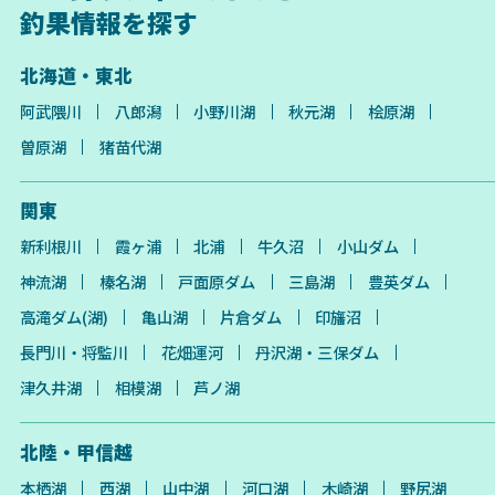
釣果情報を探す
北海道・東北
阿武隈川
八郎潟
小野川湖
秋元湖
桧原湖
曽原湖
猪苗代湖
関東
新利根川
霞ヶ浦
北浦
牛久沼
小山ダム
神流湖
榛名湖
戸面原ダム
三島湖
豊英ダム
高滝ダム(湖)
亀山湖
片倉ダム
印旛沼
長門川・将監川
花畑運河
丹沢湖・三保ダム
津久井湖
相模湖
芦ノ湖
北陸・甲信越
本栖湖
西湖
山中湖
河口湖
木崎湖
野尻湖