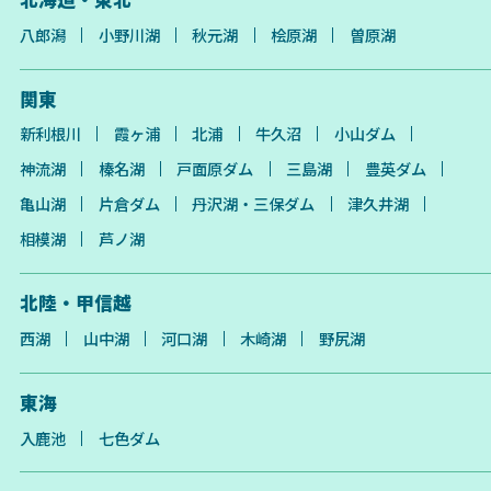
八郎潟
小野川湖
秋元湖
桧原湖
曽原湖
関東
新利根川
霞ヶ浦
北浦
牛久沼
小山ダム
神流湖
榛名湖
戸面原ダム
三島湖
豊英ダム
亀山湖
片倉ダム
丹沢湖・三保ダム
津久井湖
相模湖
芦ノ湖
北陸・甲信越
西湖
山中湖
河口湖
木崎湖
野尻湖
東海
入鹿池
七色ダム