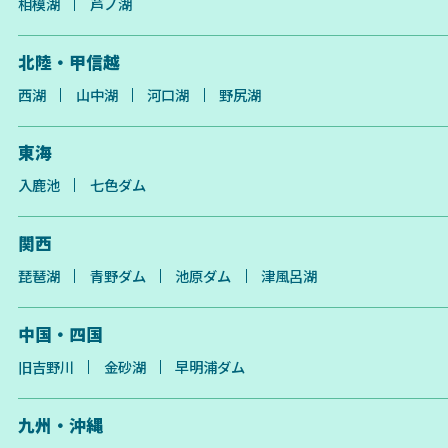
相模湖
芦ノ湖
北陸・甲信越
西湖
山中湖
河口湖
野尻湖
東海
入鹿池
七色ダム
関西
琵琶湖
青野ダム
池原ダム
津風呂湖
中国・四国
旧吉野川
金砂湖
早明浦ダム
九州・沖縄