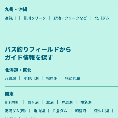
九州・沖縄
遠賀川
柳川クリーク
野池・クリークなど
北川ダム
バス釣りフィールドから
ガイド情報を探す
北海道・東北
八郎潟
小野川湖
桧原湖
猪苗代湖
関東
新利根川
霞ヶ浦
北浦
神流湖
榛名湖
高滝ダム(湖)
亀山湖
片倉ダム
印旛沼
津久井湖