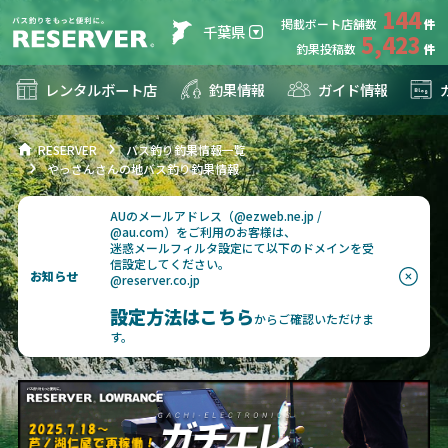
144
掲載ボート店舗数
千葉県
5,423
釣果投稿数
レンタルボート店
釣果情報
ガイド情報
RESERVER
バス釣り釣果情報一覧
やっさんさんの地バス釣り釣果情報
AUのメールアドレス（@ezweb.ne.jp /
@au.com）をご利用のお客様は、
迷惑メールフィルタ設定にて以下のドメインを受
信設定してください。
お知らせ
@reserver.co.jp
設定方法はこちら
からご確認いただけま
す。