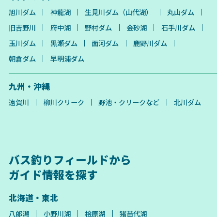
旭川ダム
神龍湖
生見川ダム（山代湖）
丸山ダム
旧吉野川
府中湖
野村ダム
金砂湖
石手川ダム
玉川ダム
黒瀬ダム
面河ダム
鹿野川ダム
朝倉ダム
早明浦ダム
九州・沖縄
遠賀川
柳川クリーク
野池・クリークなど
北川ダム
バス釣りフィールドから
ガイド情報を探す
北海道・東北
八郎潟
小野川湖
桧原湖
猪苗代湖