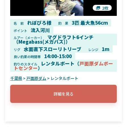
2枚
れぼぴろ様
3匹 最大魚56cm
名 前
釣 果
流入河川
ポイント
マグドラフト6インチ
ルアー（メーカー）
（Megabass(メガバス)）
水面直下スローリトリーブ
1m
リグ
レンジ
14:00-15:00
良い釣果の時間帯
レンタルボート（
戸面原ダムボー
釣りのスタイル
トセンター
）
千葉県
>
戸面原ダム
> レンタルボート
詳細を見る