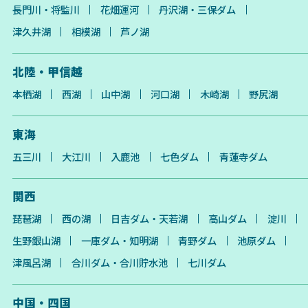
長門川・将監川
花畑運河
丹沢湖・三保ダム
津久井湖
相模湖
芦ノ湖
北陸・甲信越
本栖湖
西湖
山中湖
河口湖
木崎湖
野尻湖
東海
五三川
大江川
入鹿池
七色ダム
青蓮寺ダム
関西
琵琶湖
西の湖
日吉ダム・天若湖
高山ダム
淀川
生野銀山湖
一庫ダム・知明湖
青野ダム
池原ダム
津風呂湖
合川ダム・合川貯水池
七川ダム
中国・四国