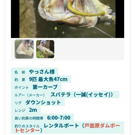
やっさん様
名 前
9匹 最大魚47cm
釣 果
第一カーブ
ポイント
スパテラ（一誠(イッセイ)）
ルアー（メーカー）
ダウンショット
リグ
2m
レンジ
6:00-7:00
良い釣果の時間帯
レンタルボート（
戸面原ダムボー
釣りのスタイル
トセンター
）