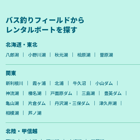
バス釣りフィールドから
レンタルボートを探す
北海道・東北
八郎潟
小野川湖
秋元湖
桧原湖
曽原湖
関東
新利根川
霞ヶ浦
北浦
牛久沼
小山ダム
神流湖
榛名湖
戸面原ダム
三島湖
豊英ダム
亀山湖
片倉ダム
丹沢湖・三保ダム
津久井湖
相模湖
芦ノ湖
北陸・甲信越