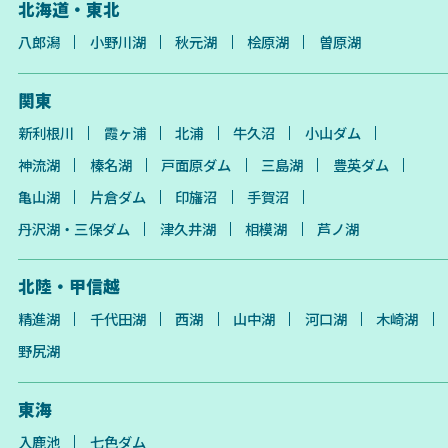
北海道・東北
八郎潟
小野川湖
秋元湖
桧原湖
曽原湖
関東
新利根川
霞ヶ浦
北浦
牛久沼
小山ダム
神流湖
榛名湖
戸面原ダム
三島湖
豊英ダム
亀山湖
片倉ダム
印旛沼
手賀沼
丹沢湖・三保ダム
津久井湖
相模湖
芦ノ湖
北陸・甲信越
精進湖
千代田湖
西湖
山中湖
河口湖
木崎湖
野尻湖
東海
入鹿池
七色ダム