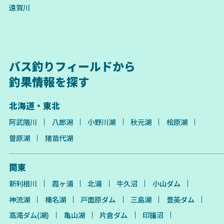
遠賀川
バス釣りフィールドから
釣果情報を探す
北海道・東北
阿武隈川
八郎潟
小野川湖
秋元湖
桧原湖
曽原湖
猪苗代湖
関東
新利根川
霞ヶ浦
北浦
牛久沼
小山ダム
神流湖
榛名湖
戸面原ダム
三島湖
豊英ダム
高滝ダム(湖)
亀山湖
片倉ダム
印旛沼