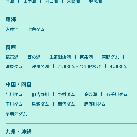
西湖
山中湖
河口湖
木崎湖
野尻湖
東海
入鹿池
七色ダム
関西
琵琶湖
西の湖
生野銀山湖
東条湖
青野ダム
池原ダム
津風呂湖
合川ダム・合川貯水池
七川ダム
中国・四国
旭川ダム
旧吉野川
野村ダム
金砂湖
石手川ダム
玉川ダム
黒瀬ダム
面河ダム
鹿野川ダム
早明浦ダム
九州・沖縄