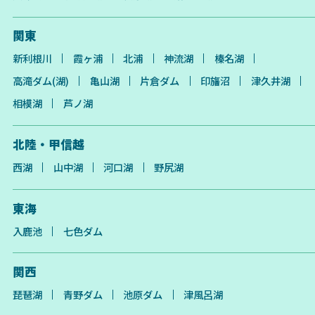
関東
新利根川
霞ヶ浦
北浦
神流湖
榛名湖
高滝ダム(湖)
亀山湖
片倉ダム
印旛沼
津久井湖
相模湖
芦ノ湖
北陸・甲信越
西湖
山中湖
河口湖
野尻湖
東海
入鹿池
七色ダム
関西
琵琶湖
青野ダム
池原ダム
津風呂湖