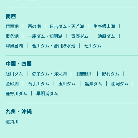
関西
琵琶湖
西の湖
日吉ダム・天若湖
生野銀山湖
東条湖
一庫ダム・知明湖
青野ダム
池原ダム
津風呂湖
合川ダム・合川貯水池
七川ダム
中国・四国
旭川ダム
弥栄ダム・弥栄湖
旧吉野川
野村ダム
金砂湖
石手川ダム
玉川ダム
黒瀬ダム
面河ダム
鹿野川ダム
早明浦ダム
九州・沖縄
遠賀川